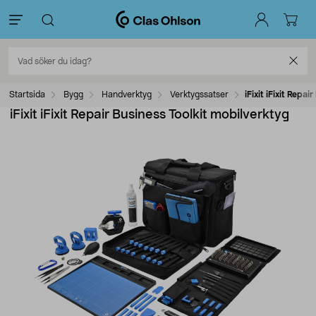
Startsida
Bygg
Handverktyg
Verktygssatser
iFixit iFixit Repa
iFixit iFixit Repair Business Toolkit mobilverktyg