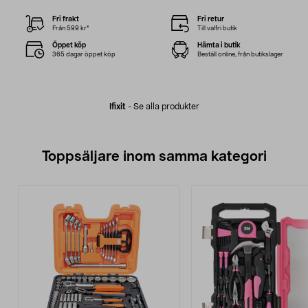
Fri frakt
Fri retur
Från 599 kr*
Till valfri butik
Öppet köp
Hämta i butik
365 dagar öppet köp
Beställ online, från butikslager
Ifixit
-
Se alla produkter
Toppsäljare inom samma kategori