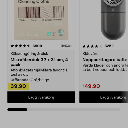
4.0av 5 stjärnor
recensioner
4.5av 5 stjärnor
recensio
3809
3252
(9,97/st)
Köksrengöring & disk
Klädvård
Mikrofiberduk 32 x 31 cm, 4-
Noppborttagare batter
pack
Vårda kläder och andra tex
ta bort noppor och ludd.
Aftonbladets "självklara favorit” i
Noppborttagaren fräs...
test av d...
Utförande:
Grå/beige
39,90
149,90
Lägg i varukorg
Lägg i varukorg