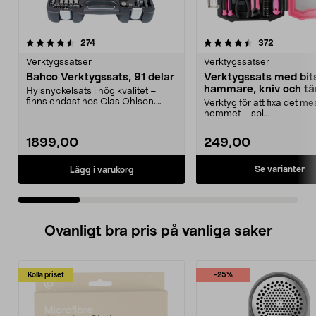
4.5 av 5 stjärnor
recensioner
4.5 av 5 stjärnor
recension
274
372
Verktygssatser
Verktygssatser
Bahco Verktygssats, 91 delar
Verktygssats med bit
hammare, kniv och tä
Hylsnyckelsats i hög kvalitet –
39 delar
finns endast hos Clas Ohlson.
Verktyg för att fixa det mes
Bahco Verktygssats...
hemmet – spi...
1899,00
249,00
Se varianter
Lägg i varukorg
Ovanligt bra pris på vanliga saker
Kolla priset
-25%