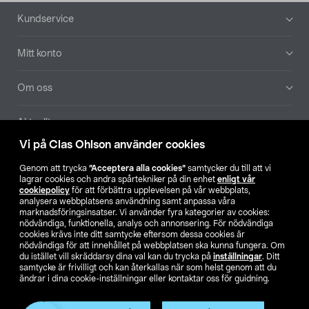
Sidfot
Kundservice
Mitt konto
Om oss
Aktuellt
Vi på Clas Ohlson använder cookies
Våra bolag
Genom att trycka
”Acceptera alla cookies”
samtycker du till att vi
lagrar cookies och andra spårtekniker på din enhet
enligt vår
Hitta butik
cookiepolicy
för att förbättra upplevelsen på vår webbplats,
analysera webbplatsens användning samt anpassa våra
marknadsföringsinsatser. Vi använder fyra kategorier av cookies:
nödvändiga, funktionella, analys och annonsering. För nödvändiga
SE
NO
FI
cookies krävs inte ditt samtycke eftersom dessa cookies är
nödvändiga för att innehållet på webbplatsen ska kunna fungera. Om
du istället vill skräddarsy dina val kan du trycka på
inställningar
. Ditt
samtycke är frivilligt och kan återkallas när som helst genom att du
ändrar i dina cookie-inställningar eller kontaktar oss för guidning.