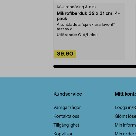
Köksrengöring & disk
Mikrofiberduk 32 x 31 cm, 4-
pack
Aftonbladets "självklara favorit” i
test av d...
Utförande:
Grå/beige
39,90
Lägg i varukorg
Sidfot
Kundservice
Mitt kont
Vanliga frågor
Logga in/R
Kontakta oss
Glömt lös
Tillgänglighet
Min inform
Köpvillkor
Min orderh