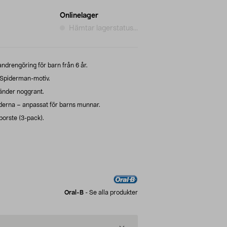
Onlinelager
Hämtar lagerstatus...
ndrengöring för barn från 6 år.
 Spiderman-motiv.
nder noggrant.
erna – anpassat för barns munnar.
borste (3-pack).
Oral-B
-
Se alla produkter