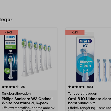
tegori
-36%
-22%
4.5 av 5 stjärnor
recensioner
4.5 av 5 stjärnor
recensioner
25
624
Tandborsthuvuden
Tandborsthuvuden
Philips Sonicare W2 Optimal
Oral-B iO Ultimate clea
White borsthuvud, 6-pack
borsthuvud, vit
Effektivt mot ytfläckar orsakade av
Effektiv rengöring – omslute