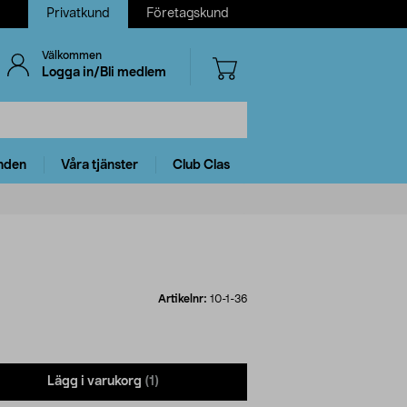
Privatkund
Företagskund
Välkommen
Logga in/Bli medlem
nden
Våra tjänster
Club Clas
Artikelnr:
10-1-36
Lägg i varukorg
(1)