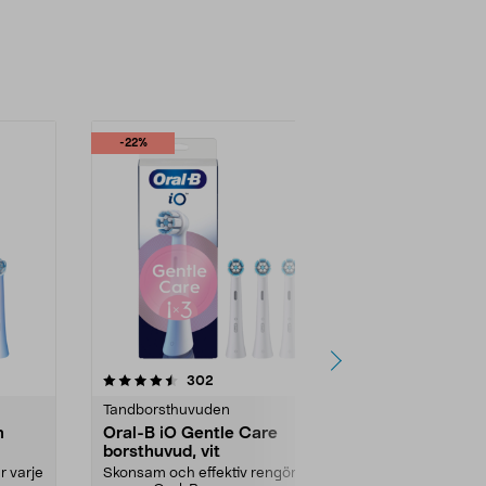
-22%
-33%
Nyhet
4.5 av 5 stjärnor
recensioner
4.5
302
2
Tandborsthuvuden
Tandborsthu
n
Oral-B iO Gentle Care
Oral-B Pro 
borsthuvud, vit
borsthuvud,
r varje
Skonsam och effektiv rengöring,
För rengöring