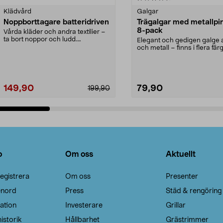
Klädvård
Galgar
Noppborttagare batteridriven
Trägalgar med metallpi
8-pack
Vårda kläder och andra textilier –
ta bort noppor och ludd.
Elegant och gedigen galge a
Noppborttagaren fräs...
och metall – finns i flera färg
Galge med sv...
149,90
79,90
199,90
Lägg i varukorg
Lägg i varukorg
o
Om oss
Aktuellt
egistrera
Om oss
Presenter
enord
Press
Städ & rengöring
ation
Investerare
Grillar
istorik
Hållbarhet
Grästrimmer