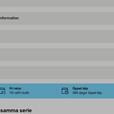
information
Fri retur
Öppet köp
Till valfri butik
365 dagar öppet köp
 samma serie