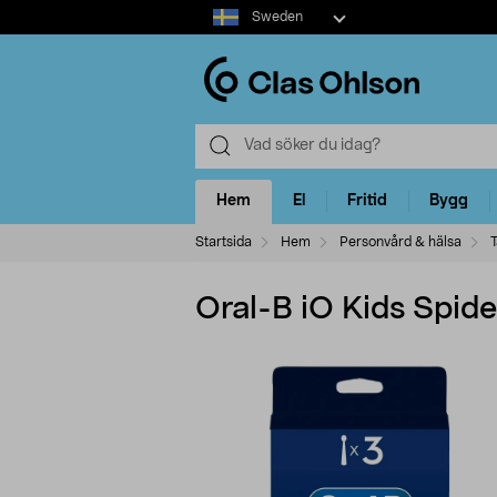
Select
Sweden
market
Hem
El
Fritid
Bygg
Startsida
Hem
Personvård & hälsa
Oral-B iO Kids Spid