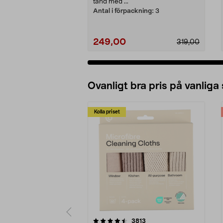
tand med ...
Antal i förpackning:
3
249,00
319,00
Ovanligt bra pris på vanliga
Kolla priset
5av 5 stjärnor
4.0av 5 stjärnor
recensioner
3813