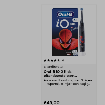
5av 5 stjärnor
recensioner
4
Eltandborstar
Oral-B iO 2 Kids
eltandborste barn
Spiderman, från 6 år
Anpassad borstning med 3 lägen
– supermjukt, mjukt och daglig
rengöring. Oral-B ...
649,00