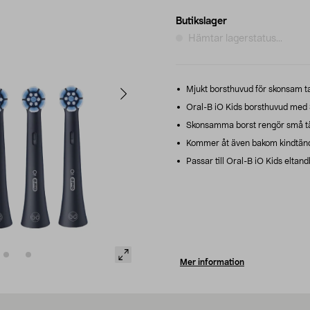
Butikslager
Hämtar lagerstatus...
Mjukt borsthuvud för skonsam ta
Oral-B iO Kids borsthuvud med
Skonsamma borst rengör små tä
Kommer åt även bakom kindtänd
Passar till Oral-B iO Kids eltand
Mer information