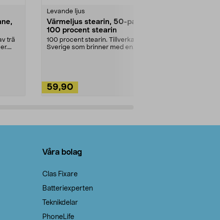
Levande ljus
Rengöringsm
nne,
Värmeljus stearin, 50-pack,
Bikarbonat
100 procent stearin
Ett allsidigt 
städning och 
v trä
100 procent stearin. Tillverkade i
ute. Städa med
er.
Sverige som brinner med en
vacker och sotfri ...
59,90
49,90
Lägg i varukorg
Lägg
Våra bolag
Clas Fixare
Batteriexperten
Teknikdelar
PhoneLife