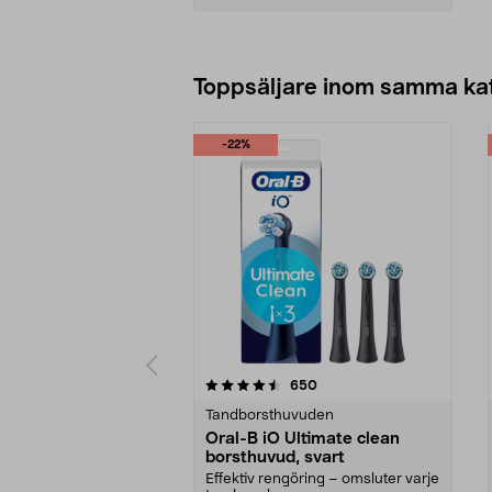
Lägg i varukorg
Toppsäljare inom samma ka
-22%
5 av 5 stjärnor
4.5 av 5 stjärnor
recensioner
650
Tandborsthuvuden
Oral-B iO Ultimate clean
borsthuvud, svart
Effektiv rengöring – omsluter varje