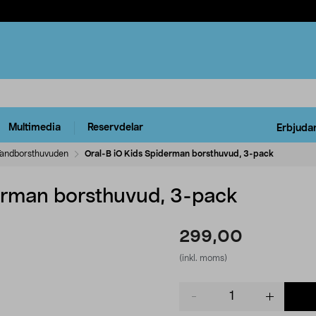
Multimedia
Reservdelar
Erbjuda
Tandborsthuvuden
Oral-B iO Kids Spiderman borsthuvud, 3-pack
erman borsthuvud, 3-pack
299,00
(inkl. moms)
Product
quantity