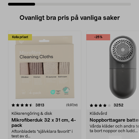
Ovanligt bra pris på vanliga saker
Kolla priset
-25%
4.0av 5 stjärnor
recensioner
4.5av 5 stjärnor
recensio
3813
3252
(9,97/st)
Köksrengöring & disk
Klädvård
Mikrofiberduk 32 x 31 cm, 4-
Noppborttagare batter
pack
Vårda kläder och andra tex
ta bort noppor och ludd.
Aftonbladets "självklara favorit” i
Noppborttagaren fräs...
test av d...