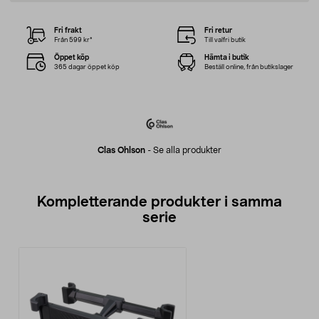
Fri frakt
Fri retur
Från 599 kr*
Till valfri butik
Öppet köp
Hämta i butik
365 dagar öppet köp
Beställ online, från butikslager
Clas Ohlson
-
Se alla produkter
Kompletterande produkter i samma
serie