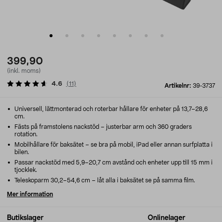
399,90
(inkl. moms)
4.6
(
11
)
Artikelnr:
39-3737
Universell, lättmonterad och roterbar hållare för enheter på 13,7–28,6
cm.
Fästs på framstolens nackstöd – justerbar arm och 360 graders
rotation.
Mobilhållare för baksätet – se bra på mobil, iPad eller annan surfplatta i
bilen.
Passar nackstöd med 5,9–20,7 cm avstånd och enheter upp till 15 mm i
tjocklek.
Teleskoparm 30,2–54,6 cm – låt alla i baksätet se på samma film.
Mer information
Butikslager
Onlinelager