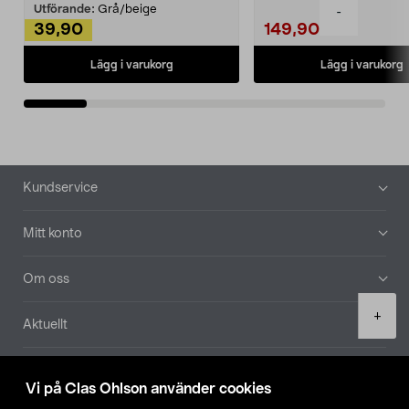
Utförande:
Grå/beige
-
39,90
149,90
Lägg i varukorg
Lägg i varukorg
Sidfot
Kundservice
Mitt konto
Om oss
Product
+
Aktuellt
quantity
Våra bolag
Vi på Clas Ohlson använder cookies