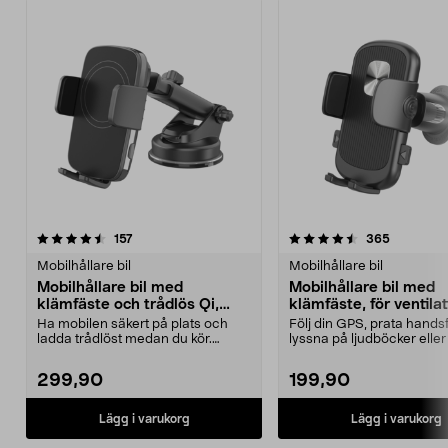
4.5 av 5 stjärnor
recensioner
4.5 av 5 stjärnor
recension
157
365
Mobilhållare bil
Mobilhållare bil
Mobilhållare bil med
Mobilhållare bil med
klämfäste och trådlös Qi,
klämfäste, för ventila
sugpropp
Ha mobilen säkert på plats och
Följ din GPS, prata hands
ladda trådlöst medan du kör.
lyssna på ljudböcker eller
Bilhållaren passar d...
på musik i bile...
299,90
199,90
Lägg i varukorg
Lägg i varukorg