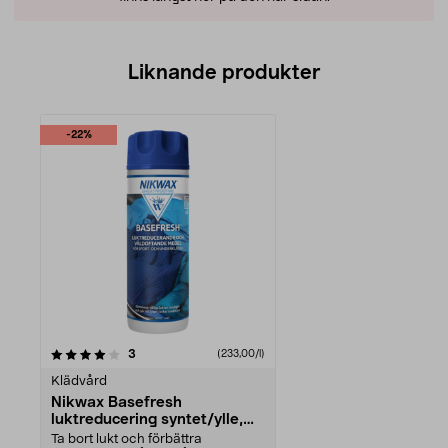
Liknande produkter
-22%
recensioner
3
(233,00/l)
Klädvård
Nikwax Basefresh
luktreducering syntet/ylle,
300 ml
Ta bort lukt och förbättra