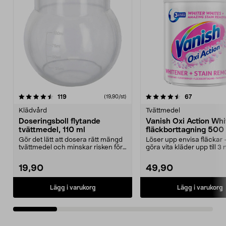
4.5 av 5 stjärnor
recensioner
4.5 av 5 stjärnor
recensioner
119
67
(19,90/st)
Klädvård
Tvättmedel
Doseringsboll flytande
Vanish Oxi Action Whi
tvättmedel, 110 ml
fläckborttagning 500 
pulver
Gör det lätt att dosera rätt mängd
Löser upp envisa fläckar 
tvättmedel och minskar risken för
göra vita kläder upp till 3
spill. Dose...
vitare. Vanis...
19,90
49,90
Lägg i varukorg
Lägg i varukorg