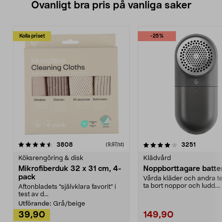
Ovanligt bra pris på vanliga saker
Kolla priset
-25%
4.0av 5 stjärnor
recensioner
4.5av 5 stjärnor
recensio
3808
3251
(9,97/st)
Köksrengöring & disk
Klädvård
Mikrofiberduk 32 x 31 cm, 4-
Noppborttagare batter
pack
Vårda kläder och andra tex
ta bort noppor och ludd.
Aftonbladets "självklara favorit” i
Noppborttagaren fräs...
test av d...
Utförande:
Grå/beige
39,90
149,90