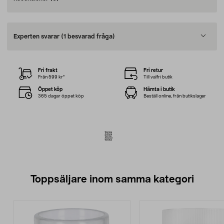
Experten svarar
(1 besvarad fråga)
Fri frakt
Fri retur
Från 599 kr*
Till valfri butik
Öppet köp
Hämta i butik
365 dagar öppet köp
Beställ online, från butikslager
Toppsäljare inom samma kategori