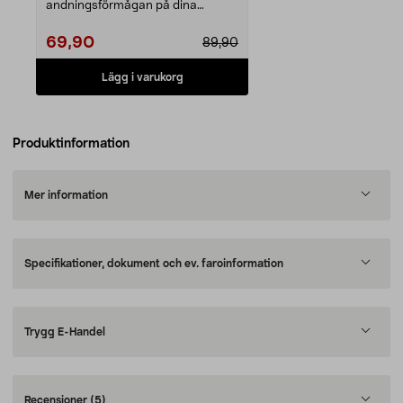
andningsförmågan på dina
sportkläder. Nikwax Basefres...
69,90
89,90
Lägg i varukorg
Produktinformation
Mer information
Specifikationer, dokument och ev. faroinformation
Trygg E-Handel
Recensioner
(5)