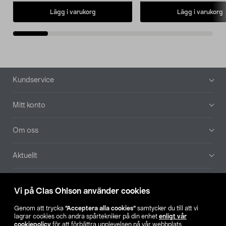
Lägg i varukorg
Lägg i varukorg
Sidfot
Kundservice
Mitt konto
Om oss
Aktuellt
Våra bolag
Vi på Clas Ohlson använder cookies
Hitta butik
Genom att trycka
”Acceptera alla cookies”
samtycker du till att vi
lagrar cookies och andra spårtekniker på din enhet
enligt vår
cookiepolicy
för att förbättra upplevelsen på vår webbplats,