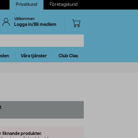
Privatkund
Företagskund
Välkommen
Logga in/Bli medlem
nden
Våra tjänster
Club Clas
t
er
liknande produkter.