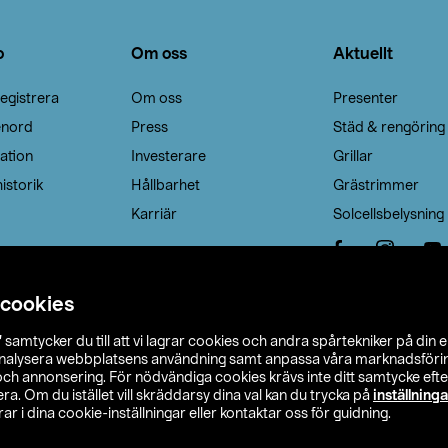
o
Om oss
Aktuellt
egistrera
Om oss
Presenter
enord
Press
Städ & rengöring
ation
Investerare
Grillar
istorik
Hållbarhet
Grästrimmer
Karriär
Solcellsbelysning
 cookies
”
samtycker du till att vi lagrar cookies och andra spårtekniker på din 
analysera webbplatsens användning samt anpassa våra marknadsförings
 och annonsering. För nödvändiga cookies krävs inte ditt samtycke ef
a. Om du istället vill skräddarsy dina val kan du trycka på
inställninga
r i dina cookie-inställningar eller kontaktar oss för guidning.
s Ohlson
Köpvillkor
Privacy statement
Klubbvillkor
H