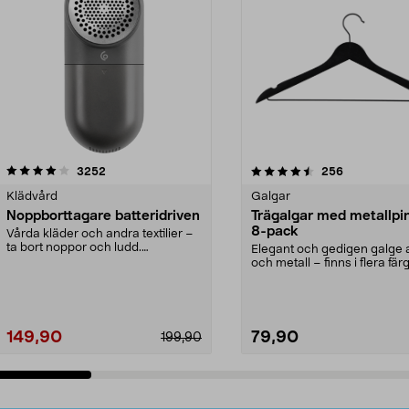
4.5av 5 stjärnor
recensioner
4.0av 5 stjärnor
recensioner
3252
256
Klädvård
Galgar
Noppborttagare batteridriven
Trägalgar med metallpi
8-pack
Vårda kläder och andra textilier –
ta bort noppor och ludd.
Elegant och gedigen galge a
Noppborttagaren fräs...
och metall – finns i flera färg
Galge med sv...
149,90
79,90
199,90
Lägg i varukorg
Lägg i varukorg