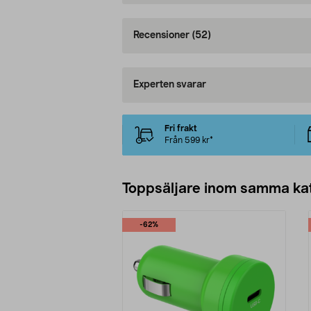
Recensioner
(52)
Experten svarar
Fri frakt
Från 599 kr*
Toppsäljare inom samma ka
-62%