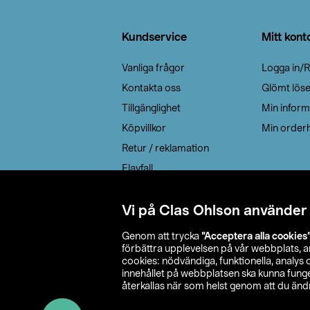
Sidfot
Kundservice
Mitt kont
Vanliga frågor
Logga in/R
Kontakta oss
Glömt lös
Tillgänglighet
Min inform
Köpvillkor
Min orderh
Retur / reklamation
Elavfall
Cookie policy
Leveransalternativ
Vi på Clas Ohlson använder
Genom att trycka
”Acceptera alla cookies
förbättra upplevelsen på vår webbplats, 
cookies: nödvändiga, funktionella, analys
innehållet på webbplatsen ska kunna funger
återkallas när som helst genom att du ändra
© 2026 Cla