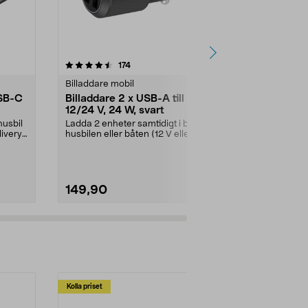
4.5 av 5 stjärnor
recensioner
4.5
174
5
Billaddare mobil
Billaddare mo
USB-C
Billaddare 2 x USB-A till
Billaddare 3
12/24 V, 24 W, svart
USB-C och 
husbil
Ladda 2 enheter samtidigt i bilen,
Ladda 3 enhete
ivery.
husbilen eller båten (12 V eller 24
husbilen eller
V uttag)....
V-uttag)...
149,90
349,00
Kolla priset
Multibuy