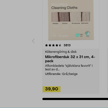
5av 5 stjärnor
4.0av 5 stjärnor
recensioner
3813
Köksrengöring & disk
Mikrofiberduk 32 x 31 cm, 4-
pack
Aftonbladets "självklara favorit” i
test av d...
Utförande:
Grå/beige
39,90
Lägg i varukorg