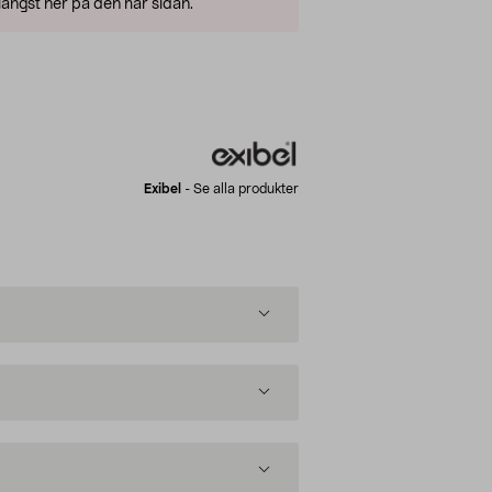
ängst ner på den här sidan.
Exibel
-
Se alla produkter