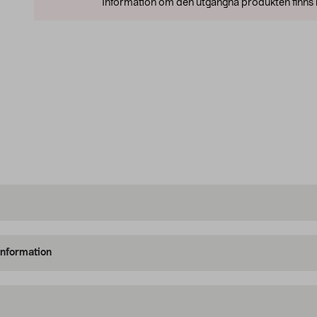
Information om den utgångna produkten finns l
information