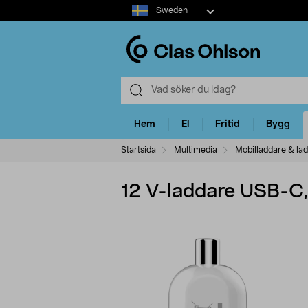
Select
Sweden
market
Hem
El
Fritid
Bygg
Startsida
Multimedia
Mobilladdare & la
12 V-laddare USB-C,