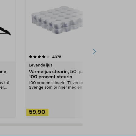
4.5av 5 stjärnor
recensioner
4.5
4378
2
Levande ljus
Rengöringsm
nne,
Värmeljus stearin, 50-pack,
Bikarbonat
100 procent stearin
Ett allsidigt 
städning och 
v trä
100 procent stearin. Tillverkade i
ute. Städa med
er.
Sverige som brinner med en
vacker och sotfri ...
59,90
49,90
Lägg i varukorg
Lägg