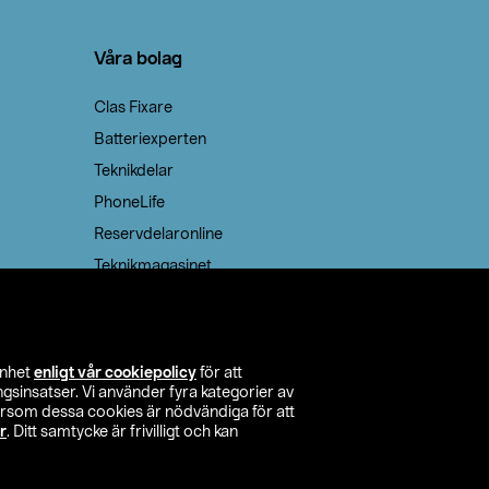
Våra bolag
Clas Fixare
Batteriexperten
Teknikdelar
PhoneLife
Reservdelaronline
Teknikmagasinet
enhet
enligt vår cookiepolicy
för att
insatser. Vi använder fyra kategorier av
tersom dessa cookies är nödvändiga för att
r
. Ditt samtycke är frivilligt och kan
itta butik