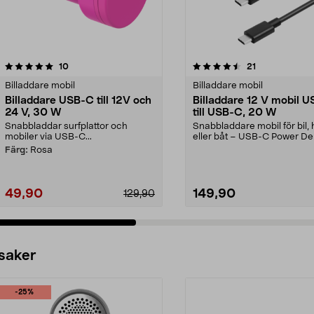
4.5 av 5 stjärnor
recensioner
4.5 av 5 stjärnor
recensioner
10
21
Billaddare mobil
Billaddare mobil
Billaddare USB-C till 12V och
Billaddare 12 V mobil 
24 V, 30 W
till USB-C, 20 W
Snabbladdar surfplattor och
Snabbladdare mobil för bil, 
mobiler via USB-C...
eller båt – USB-C Power Del
Billaddare ...
Färg:
Rosa
49,90
149,90
129,90
 saker
-25%