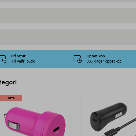
Fri retur
Öppet köp
Till valfri butik
365 dagar öppet köp
tegori
-62%