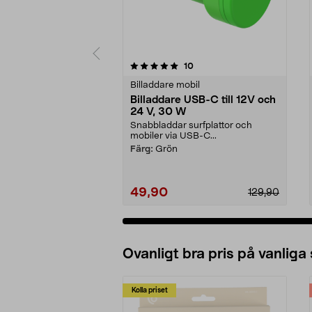
0 av 5 stjärnor
5.0 av 5 stjärnor
recensioner
10
Billaddare mobil
Billaddare USB-C till 12V och
24 V, 30 W
Snabbladdar surfplattor och
mobiler via USB-C...
Färg:
Grön
49,90
129,90
Ovanligt bra pris på vanliga
Kolla priset