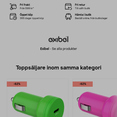
Fri frakt
Fri retur
Från 599 kr*
Till valfri butik
Öppet köp
Hämta i butik
365 dagar öppet köp
Beställ online, från butikslager
Exibel
-
Se alla produkter
Toppsäljare inom samma kategori
-62%
-62%