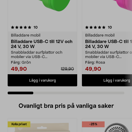
5.0 av 5 stjärnor
recensioner
4.5 av 5 stjärnor
recensioner
10
10
Billaddare mobil
Billaddare mobil
Billaddare USB-C till 12V och
Billaddare USB-C till 
24 V, 30 W
24 V, 30 W
Snabbladdar surfplattor och
Snabbladdar surfplattor 
mobiler via USB-C...
mobiler via USB-C...
Färg:
Grön
Färg:
Rosa
49,90
49,90
129,90
Lägg i varukorg
Lägg i varukorg
Ovanligt bra pris på vanliga saker
Kolla priset
-25%