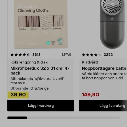
4.0av 5 stjärnor
recensioner
4.5av 5 stjärnor
recensio
3813
3252
(9,97/st)
Köksrengöring & disk
Klädvård
Mikrofiberduk 32 x 31 cm, 4-
Noppborttagare batter
pack
Vårda kläder och andra tex
ta bort noppor och ludd.
Aftonbladets "självklara favorit” i
Noppborttagaren fräs...
test av d...
Utförande:
Grå/beige
39,90
149,90
Lägg i varukorg
Lägg i varukorg