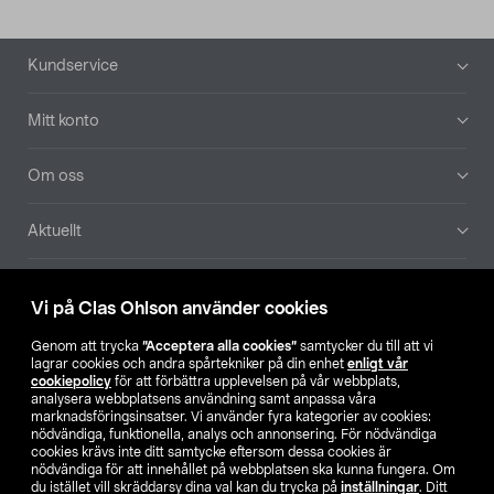
Sidfot
Kundservice
Mitt konto
Om oss
Aktuellt
Våra bolag
Vi på Clas Ohlson använder cookies
Hitta butik
Genom att trycka
”Acceptera alla cookies”
samtycker du till att vi
lagrar cookies och andra spårtekniker på din enhet
enligt vår
cookiepolicy
för att förbättra upplevelsen på vår webbplats,
SE
NO
FI
analysera webbplatsens användning samt anpassa våra
marknadsföringsinsatser. Vi använder fyra kategorier av cookies:
nödvändiga, funktionella, analys och annonsering. För nödvändiga
cookies krävs inte ditt samtycke eftersom dessa cookies är
nödvändiga för att innehållet på webbplatsen ska kunna fungera. Om
du istället vill skräddarsy dina val kan du trycka på
inställningar
. Ditt