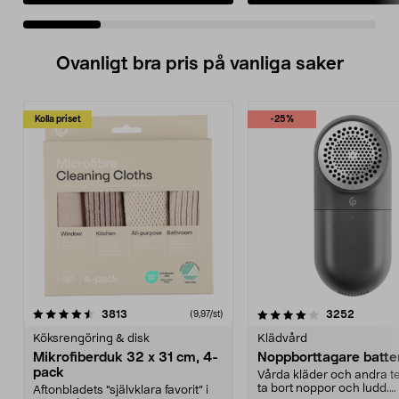
Ovanligt bra pris på vanliga saker
Kolla priset
-25%
4.0av 5 stjärnor
recensioner
4.5av 5 stjärnor
recensio
3813
3252
(9,97/st)
Köksrengöring & disk
Klädvård
Mikrofiberduk 32 x 31 cm, 4-
Noppborttagare batter
pack
Vårda kläder och andra tex
ta bort noppor och ludd.
Aftonbladets "självklara favorit” i