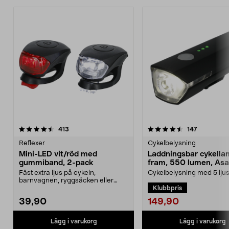
4.5 av 5 stjärnor
recensioner
4.5 av 5 stjärnor
recensione
413
147
Reflexer
Cykelbelysning
Mini-LED vit/röd med
Laddningsbar cykell
gummiband, 2-pack
fram, 550 lumen, Asak
Fäst extra ljus på cykeln,
Cykelbelysning med 5 lju
barnvagnen, ryggsäcken eller
som ökar din synlighet o
Klubbpris
kläderna. Mini-LED-lampa...
säkerhet i trafiken. A...
149,90
39,90
Lägg i varukorg
Lägg i varukorg