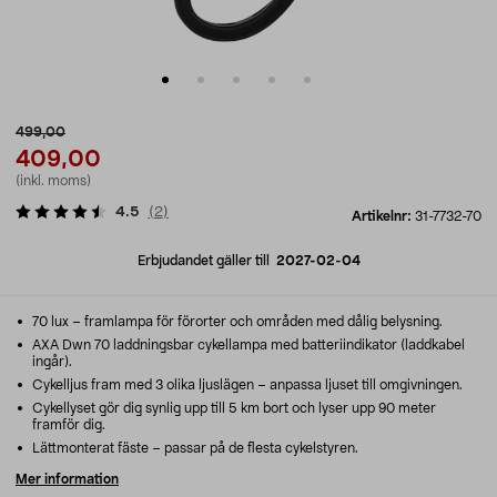
499,00
409,00
(inkl. moms)
4.5
(
2
)
Artikelnr:
31-7732-70
Erbjudandet gäller till
2027-02-04
70 lux – framlampa för förorter och områden med dålig belysning.
AXA Dwn 70 laddningsbar cykellampa med batteriindikator (laddkabel
ingår).
Cykelljus fram med 3 olika ljuslägen – anpassa ljuset till omgivningen.
Cykellyset gör dig synlig upp till 5 km bort och lyser upp 90 meter
framför dig.
Lättmonterat fäste – passar på de flesta cykelstyren.
Mer information