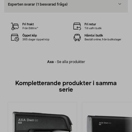
Experten svarar
(1 besvarad fråga)
Fri frakt
Fri retur
Från 599 kr*
Till valfri butik
Öppet köp
Hämta i butik
365 dagar öppet köp
Beställ online, från butikslager
Axa
-
Se alla produkter
Kompletterande produkter i samma
serie