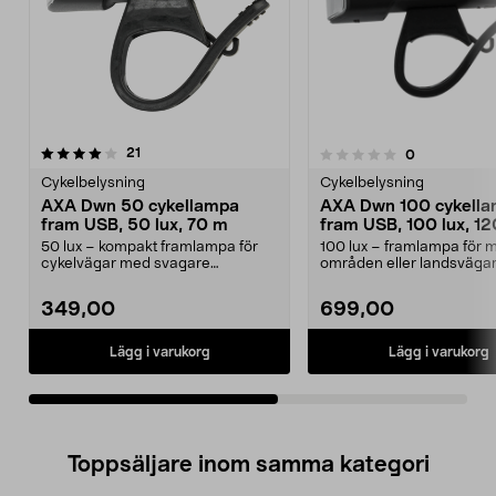
recensioner
4.0av 5 stjärnor
21
recensioner
0
0.0 av 5 stjärnor
Cykelbelysning
Cykelbelysning
AXA Dwn 50 cykellampa
AXA Dwn 100 cykell
fram USB, 50 lux, 70 m
fram USB, 100 lux, 1
50 lux – kompakt framlampa för
100 lux – framlampa för 
cykelvägar med svagare
områden eller landsvägar
belysning. AXA Dwn 50 lad...
belysning. AXA Dwn ...
349,00
699,00
Lägg i varukorg
Lägg i varukorg
Toppsäljare inom samma kategori