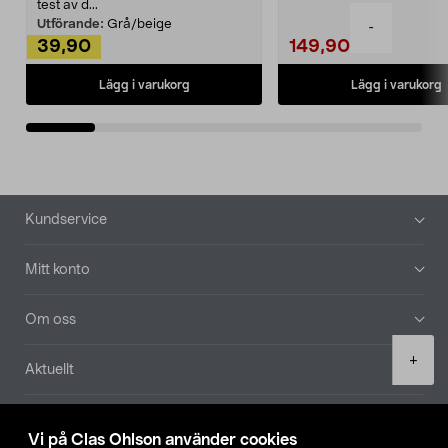
Noppborttagaren fräs...
test av d...
Utförande:
Grå/beige
-
39,90
149,90
Lägg i varukorg
Lägg i varukorg
Sidfot
Kundservice
Mitt konto
Om oss
Product
+
Aktuellt
quantity
Våra bolag
Vi på Clas Ohlson använder cookies