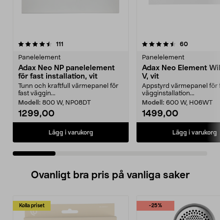
4.5 av 5 stjärnor
recensioner
4.5 av 5 stjärnor
recensione
111
60
Panelelement
Panelelement
Adax Neo NP panelelement
Adax Neo Element Wi
för fast installation, vit
V, vit
Tunn och kraftfull värmepanel för
Appstyrd värmepanel för 
fast väggin...
vägginstallation...
Modell:
800 W, NP08DT
Modell:
600 W, H06WT
1299,00
1499,00
Lägg i varukorg
Lägg i varukorg
Ovanligt bra pris på vanliga saker
Kolla priset
-25%