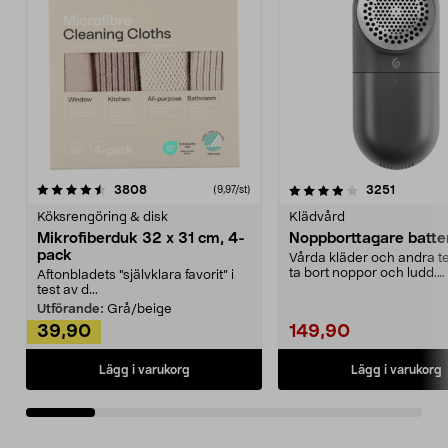
4.0av 5 stjärnor
recensioner
4.5av 5 stjärnor
recensio
3808
3251
(9,97/st)
Köksrengöring & disk
Klädvård
Mikrofiberduk 32 x 31 cm, 4-
Noppborttagare batter
pack
Vårda kläder och andra tex
ta bort noppor och ludd.
Aftonbladets "självklara favorit” i
Noppborttagaren fräs...
test av d...
Utförande:
Grå/beige
39,90
149,90
Lägg i varukorg
Lägg i varukorg