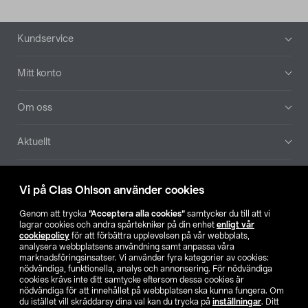
Sidfot
Kundservice
Mitt konto
Om oss
Aktuellt
Våra bolag
Vi på Clas Ohlson använder cookies
Hitta butik
Genom att trycka
”Acceptera alla cookies”
samtycker du till att vi
lagrar cookies och andra spårtekniker på din enhet
enligt vår
cookiepolicy
för att förbättra upplevelsen på vår webbplats,
SE
NO
FI
analysera webbplatsens användning samt anpassa våra
marknadsföringsinsatser. Vi använder fyra kategorier av cookies:
nödvändiga, funktionella, analys och annonsering. För nödvändiga
cookies krävs inte ditt samtycke eftersom dessa cookies är
nödvändiga för att innehållet på webbplatsen ska kunna fungera. Om
du istället vill skräddarsy dina val kan du trycka på
inställningar
. Ditt