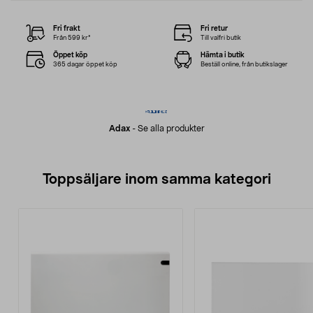
Fri frakt
Fri retur
Från 599 kr*
Till valfri butik
Öppet köp
Hämta i butik
365 dagar öppet köp
Beställ online, från butikslager
Adax
-
Se alla produkter
Toppsäljare inom samma kategori