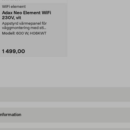
WiFi element
Adax Neo Element WiFi
230V, vit
Appstyrd värmepanel för
väggmontering med sti...
Modell:
600 W, H06KWT
1 499,00
Lägg i varukorg
information