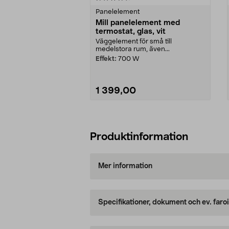
Panelelement
Mill panelelement med
termostat, glas, vit
Väggelement för små till
medelstora rum, även...
Effekt:
700 W
1 399,00
Lägg i varukorg
Produktinformation
Mer information
Specifikationer, dokument och ev. faro