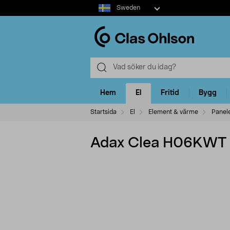
Select
Sweden
market
Hem
El
Fritid
Bygg
Startsida
El
Element & värme
Panel
Adax Clea H06KWT 