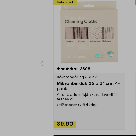
Kolla priset
5av 5 stjärnor
4.0av 5 stjärnor
recensioner
3808
Köksrengöring & disk
Mikrofiberduk 32 x 31 cm, 4-
pack
Aftonbladets "självklara favorit” i
test av d...
Utförande:
Grå/beige
39,90