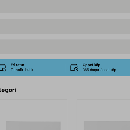
Fri retur
Öppet köp
Till valfri butik
365 dagar öppet köp
tegori