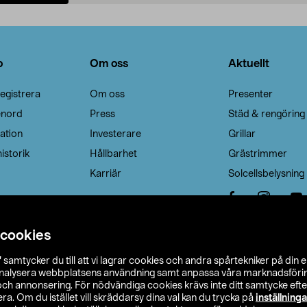
Lägg i varukorg
Lägg i varukorg
o
Om oss
Aktuellt
egistrera
Om oss
Presenter
enord
Press
Städ & rengöring
ation
Investerare
Grillar
istorik
Hållbarhet
Grästrimmer
Karriär
Solcellsbelysning
 cookies
”
samtycker du till att vi lagrar cookies och andra spårtekniker på din 
analysera webbplatsens användning samt anpassa våra marknadsförings
 och annonsering. För nödvändiga cookies krävs inte ditt samtycke ef
a. Om du istället vill skräddarsy dina val kan du trycka på
inställninga