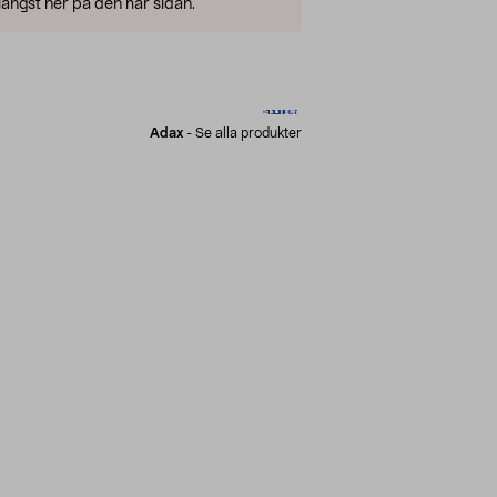
ängst ner på den här sidan.
Adax
-
Se alla produkter