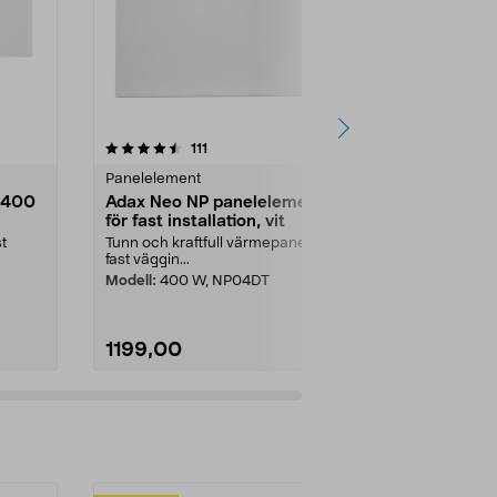
4.5 av 5 stjärnor
recensioner
4.5
111
2
Panelelement
Panelelemen
 400
Adax Neo NP panelelement
Adax Neo B
för fast installation, vit
panelelemen
t
Tunn och kraftfull värmepanel för
Värmepanel f
fast väggin...
med stickpropp
Modell:
400 W, NP04DT
Modell:
1000
1199,00
1399,00