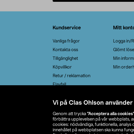
Lägg i varukorg
Sidfot
Kundservice
Mitt kont
Vanliga frågor
Logga in/R
Kontakta oss
Glömt lös
Tillgänglighet
Min inform
Köpvillkor
Min orderh
Retur / reklamation
Elavfall
Cookie policy
Leveransalternativ
Vi på Clas Ohlson använder
Genom att trycka
”Acceptera alla cookies
förbättra upplevelsen på vår webbplats, 
cookies: nödvändiga, funktionella, analys
innehållet på webbplatsen ska kunna funger