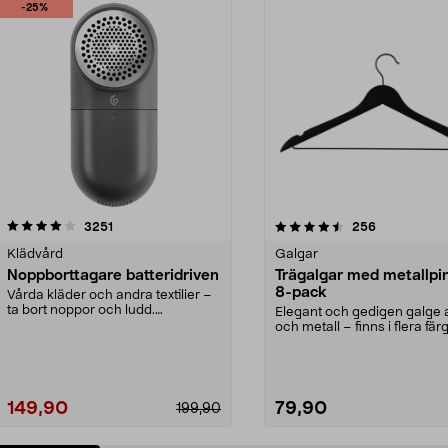
-25%
4.5av 5 stjärnor
recensioner
4.0av 5 stjärnor
recensioner
3251
256
Klädvård
Galgar
Noppborttagare batteridriven
Trägalgar med metallpi
8-pack
Vårda kläder och andra textilier –
ta bort noppor och ludd.
Elegant och gedigen galge a
Noppborttagaren fräs...
och metall – finns i flera färg
Galge med sv...
149,90
79,90
199,90