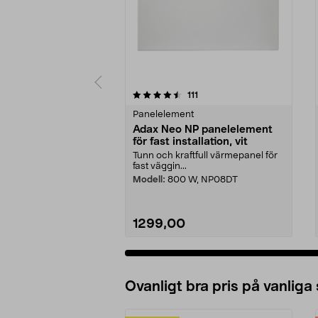
5 av 5 stjärnor
4.5 av 5 stjärnor
recensioner
111
Panelelement
Adax Neo NP panelelement
för fast installation, vit
Tunn och kraftfull värmepanel för
fast väggin...
Modell:
800 W, NP08DT
1299,00
Ovanligt bra pris på vanliga