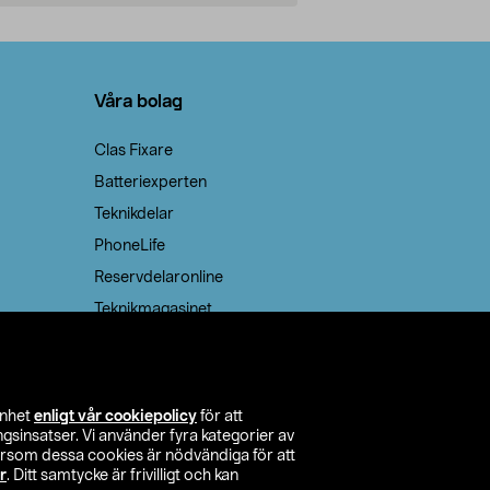
Lägg i varukorg
Lägg
Våra bolag
Clas Fixare
Batteriexperten
Teknikdelar
PhoneLife
Reservdelaronline
Teknikmagasinet
enhet
enligt vår cookiepolicy
för att
insatser. Vi använder fyra kategorier av
tersom dessa cookies är nödvändiga för att
r
. Ditt samtycke är frivilligt och kan