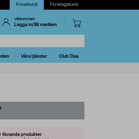
Privatkund
Företagskund
Välkommen
Logga in/Bli medlem
nden
Våra tjänster
Club Clas
t
er
liknande produkter.