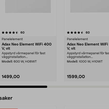
4.5 av 5 stjärnor
recensioner
4.5 av 5 stjärnor
recensioner
60
60
Panelelement
Panelelement
Adax Neo Element WiFi 400
Adax Neo Element WiFi
V, vit
V, vit
Appstyrd värmepanel för fast
Appstyrd värmepanel för fas
vägginstallation...
vägginstallation...
Modell:
600 W, H06WT
Modell:
1000 W, H10WT
1499,00
1599,00
 saker