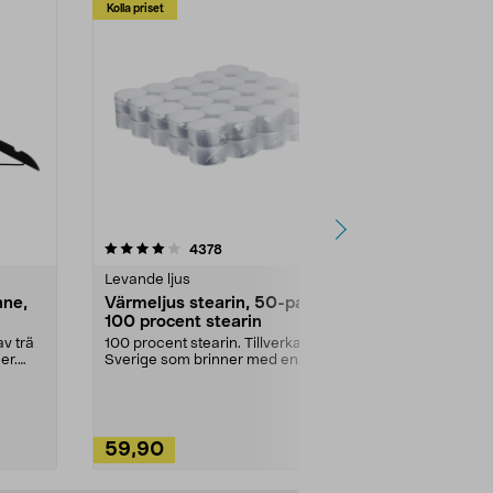
Kolla priset
Multibuy
4.5av 5 stjärnor
recensioner
4.5
4378
2
Levande ljus
Rengöringsm
nne,
Värmeljus stearin, 50-pack,
Bikarbonat
100 procent stearin
Ett allsidigt 
städning och 
v trä
100 procent stearin. Tillverkade i
ute. Städa med
er.
Sverige som brinner med en
vacker och sotfri ...
59,90
49,90