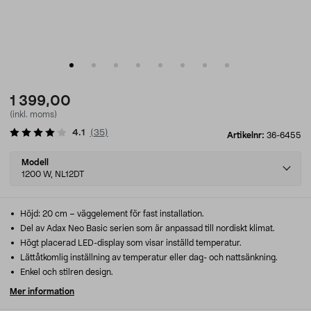
1 399,00
(inkl. moms)
4.1
(
35
)
Artikelnr:
36-6455
Select
Modell
variant
1200 W, NL12DT
Höjd: 20 cm – väggelement för fast installation.
Del av Adax Neo Basic serien som är anpassad till nordiskt klimat.
Högt placerad LED-display som visar inställd temperatur.
Lättåtkomlig inställning av temperatur eller dag- och nattsänkning.
Enkel och stilren design.
Mer information