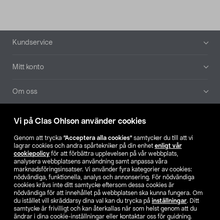
Sidfot
Kundservice
Mitt konto
Om oss
Aktuellt
Vi på Clas Ohlson använder cookies
Genom att trycka
”Acceptera alla cookies”
samtycker du till att vi
Våra bolag
lagrar cookies och andra spårtekniker på din enhet
enligt vår
cookiepolicy
för att förbättra upplevelsen på vår webbplats,
analysera webbplatsens användning samt anpassa våra
Hitta butik
marknadsföringsinsatser. Vi använder fyra kategorier av cookies:
nödvändiga, funktionella, analys och annonsering. För nödvändiga
cookies krävs inte ditt samtycke eftersom dessa cookies är
SE
NO
FI
nödvändiga för att innehållet på webbplatsen ska kunna fungera. Om
du istället vill skräddarsy dina val kan du trycka på
inställningar
. Ditt
samtycke är frivilligt och kan återkallas när som helst genom att du
ändrar i dina cookie-inställningar eller kontaktar oss för guidning.