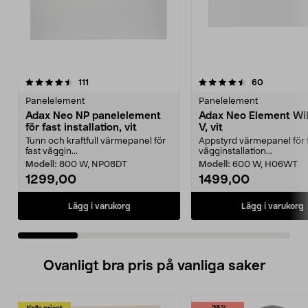
4.5 av 5 stjärnor
recensioner
4.5 av 5 stjärnor
recensione
111
60
Panelelement
Panelelement
Adax Neo NP panelelement
Adax Neo Element Wi
för fast installation, vit
V, vit
Tunn och kraftfull värmepanel för
Appstyrd värmepanel för 
fast väggin...
vägginstallation...
Modell:
800 W, NP08DT
Modell:
600 W, H06WT
1299,00
1499,00
Lägg i varukorg
Lägg i varukorg
Ovanligt bra pris på vanliga saker