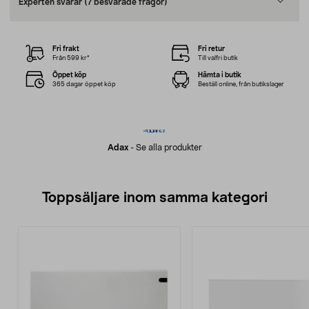
Experten svarar
(7 besvarade frågor)
Fri frakt
Fri retur
Från 599 kr*
Till valfri butik
Öppet köp
Hämta i butik
365 dagar öppet köp
Beställ online, från butikslager
Adax
-
Se alla produkter
Toppsäljare inom samma kategori