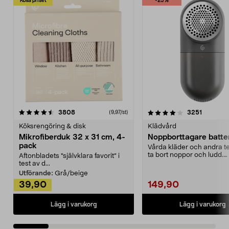
Kolla priset
-25%
4.0av 5 stjärnor
recensioner
4.5av 5 stjärnor
recensio
3808
3251
(9,97/st)
Köksrengöring & disk
Klädvård
Mikrofiberduk 32 x 31 cm, 4-
Noppborttagare batter
pack
Vårda kläder och andra tex
ta bort noppor och ludd.
Aftonbladets "självklara favorit” i
Noppborttagaren fräs...
test av d...
Utförande:
Grå/beige
39,90
149,90
Lägg i varukorg
Lägg i varukorg