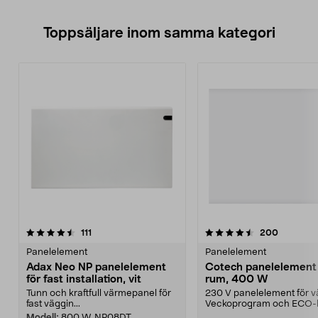
Toppsäljare inom samma kategori
4.5 av 5 stjärnor
recensioner
4.5 av 5 stjärnor
recension
111
200
Panelelement
Panelelement
Adax Neo NP panelelement
Cotech panelelement 
för fast installation, vit
rum, 400 W
Tunn och kraftfull värmepanel för
230 V panelelement för v
fast väggin...
Veckoprogram och ECO-l
sparar energi. Kontroll...
Modell:
800 W, NP08DT