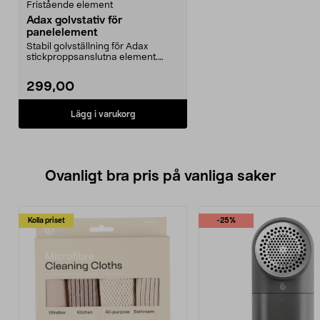
Fristående element
Adax golvstativ för
panelelement
Stabil golvställning för Adax
stickproppsanslutna element.
Lämpligt när du inte ...
299,00
Lägg i varukorg
Ovanligt bra pris på vanliga saker
Kolla priset
-25%