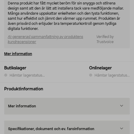
Denna produkt har fått mycket beröm för sin snygga och stilrena
design samt att den är lätt att installera tack vare medföljande mallar.
Många användare uppskattar enkelheten och den tysta funktionen,
samt hur effektivt och jämnt den värmer upp rummet. Produkten är
även prisvärd och erbjuder bra temperaturkontroll genom tydliga
digitala funktioner.
AI-genererad sammanfattning av produktens
Verified by
kundrecensioner
Trustvoice
Mer information
Butikslager
Onlinelager
Hämtar lagerstatus...
Hämtar lagerstatus...
Produktinformation
Mer information
Specifikationer, dokument och ev. faroinformation