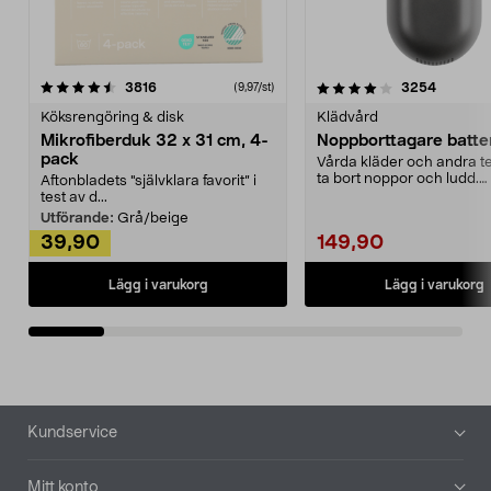
4.0av 5 stjärnor
recensioner
4.5av 5 stjärnor
recensio
3816
3254
(9,97/st)
Köksrengöring & disk
Klädvård
Mikrofiberduk 32 x 31 cm, 4-
Noppborttagare batter
pack
Vårda kläder och andra tex
ta bort noppor och ludd.
Aftonbladets "självklara favorit” i
Noppborttagaren fräs...
test av d...
Utförande:
Grå/beige
39,90
149,90
Lägg i varukorg
Lägg i varukorg
Sidfot
Kundservice
Mitt konto