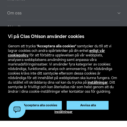
Om oss
Aktuellt
Vi på Clas Ohlson använder cookies
Våra bolag
Genom att trycka
”Acceptera alla cookies”
samtycker du till att vi
lagrar cookies och andra spårtekniker på din enhet
enligt vår
Hitta butik
cookiepolicy
för att förbättra upplevelsen på vår webbplats,
analysera webbplatsens användning samt anpassa våra
marknadsföringsinsatser. Vi använder fyra kategorier av cookies:
nödvändiga, funktionella, analys och annonsering. För nödvändiga
SE
NO
FI
cookies krävs inte ditt samtycke eftersom dessa cookies är
nödvändiga för att innehållet på webbplatsen ska kunna fungera. Om
du istället vill skräddarsy dina val kan du trycka på
inställningar
. Ditt
samtycke är frivilligt och kan återkallas när som helst genom att du
ändrar i dina cookie-inställningar eller kontaktar oss för guidning.
Acceptera alla cookies
Avvisa alla
Köpvillkor
Privacy statement
Klubbvillkor
För företag
Inställningar
Ändra till priser exklusive moms