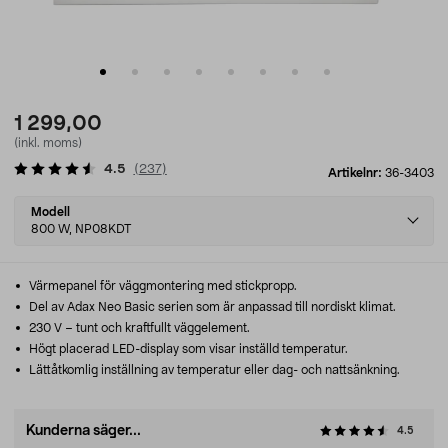
1 299,00
(inkl. moms)
4.5
(
237
)
Artikelnr:
36-3403
Select
Modell
variant
800 W, NP08KDT
Värmepanel för väggmontering med stickpropp.
Del av Adax Neo Basic serien som är anpassad till nordiskt klimat.
230 V – tunt och kraftfullt väggelement.
Högt placerad LED-display som visar inställd temperatur.
Lättåtkomlig inställning av temperatur eller dag- och nattsänkning.
Kunderna säger...
4.5