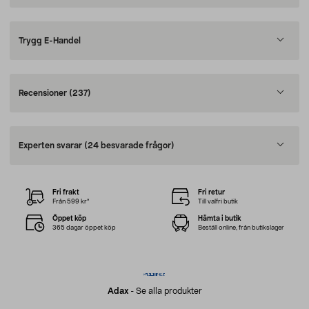
Trygg E-Handel
Recensioner
(237)
Experten svarar
(24 besvarade frågor)
Fri frakt
Fri retur
Från 599 kr*
Till valfri butik
Öppet köp
Hämta i butik
365 dagar öppet köp
Beställ online, från butikslager
Adax
-
Se alla produkter