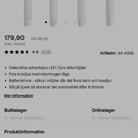
179,90
(44,98/st)
(inkl. moms)
4.6
(
676
)
Artikelnr:
44-4308
Dekorativa adventsljus LED i fyra olika höjder.
Fina kronljus med naturtrogen låga.
Batteridrivna - säkra i miljöer där det finns barn och husdjur.
Slå på ljuset så slocknar det automatiskt efter 8 timmar.
Mer information
Butikslager
Onlinelager
Hämtar lagerstatus...
Hämtar lagerstatus...
Produktinformation