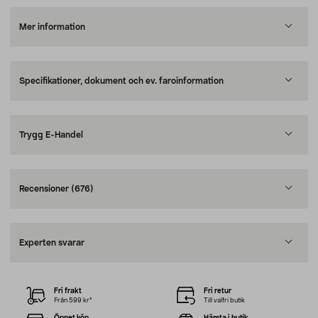
Mer information
Specifikationer, dokument och ev. faroinformation
Trygg E-Handel
Recensioner
(676)
Experten svarar
Fri frakt
Fri retur
Från 599 kr*
Till valfri butik
Öppet köp
Hämta i butik