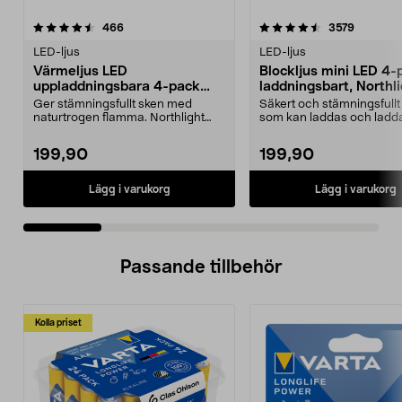
4.5 av 5 stjärnor
recensioner
4.5 av 5 stjärnor
recensio
466
3579
LED-ljus
LED-ljus
Värmeljus LED
Blockljus mini LED 4-
uppladdningsbara 4-pack
laddningsbart, Northl
Northlight
Ger stämningsfullt sken med
Säkert och stämningsfullt
naturtrogen flamma. Northlight
som kan laddas och ladda
värmeljus LED – uppla...
lite högre ...
199,90
199,90
Lägg i varukorg
Lägg i varukorg
Passande tillbehör
Kolla priset