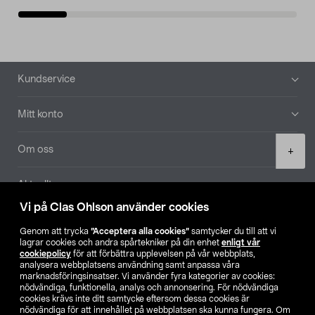
Sidfot
Kundservice
Mitt konto
Product
Om oss
+
quantity
Aktuellt
Vi på Clas Ohlson använder cookies
Våra bolag
Genom att trycka
”Acceptera alla cookies”
samtycker du till att vi
lagrar cookies och andra spårtekniker på din enhet
enligt vår
Hitta butik
cookiepolicy
för att förbättra upplevelsen på vår webbplats,
analysera webbplatsens användning samt anpassa våra
marknadsföringsinsatser. Vi använder fyra kategorier av cookies:
nödvändiga, funktionella, analys och annonsering. För nödvändiga
SE
NO
FI
cookies krävs inte ditt samtycke eftersom dessa cookies är
nödvändiga för att innehållet på webbplatsen ska kunna fungera. Om