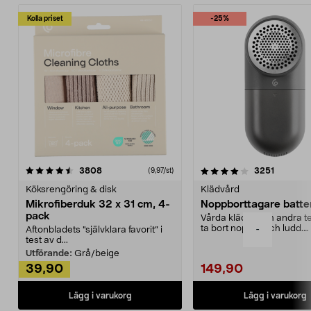
Kolla priset
-25%
4.0av 5 stjärnor
recensioner
4.5av 5 stjärnor
recensio
3808
3251
(9,97/st)
Köksrengöring & disk
Klädvård
Mikrofiberduk 32 x 31 cm, 4-
Noppborttagare batter
pack
Vårda kläder och andra tex
ta bort noppor och ludd.
-
Aftonbladets "självklara favorit” i
Noppborttagaren fräs...
test av d...
Utförande:
Grå/beige
39,90
149,90
Lägg i varukorg
Lägg i varukorg