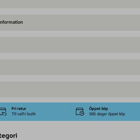
information
Fri retur
Öppet köp
Till valfri butik
365 dagar öppet köp
tegori