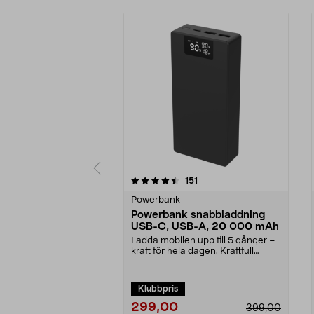
5 av 5 stjärnor
4.5 av 5 stjärnor
recensioner
151
Powerbank
Powerbank snabbladdning
USB-C, USB-A, 20 000 mAh
Ladda mobilen upp till 5 gånger –
kraft för hela dagen. Kraftfull
powerbank – 20...
Klubbpris
299,00
399,00