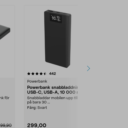
4.5 av 5 stjärnor
recensioner
4.5
442
1
Powerbank
Powerbank
Powerbank snabbladdning
Belkin Boo
USB-C, USB-A, 10 000 mAh
powerbank
display
k för
Snabbladdar mobilen upp till 50 %
Upp till 40 ex
på bara 30 ...
ladda s...
.
Färg:
Svart
Färg:
Svart
299,00
299,00
299,90