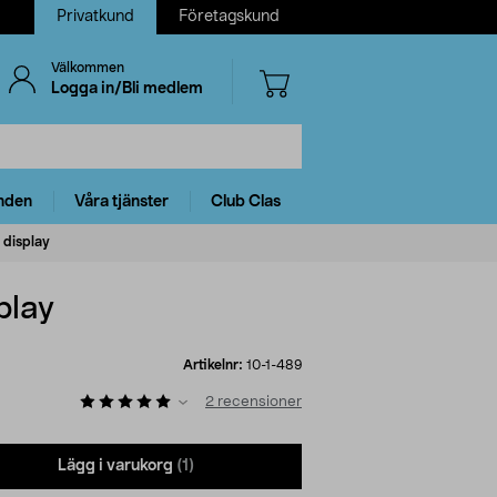
Privatkund
Företagskund
Välkommen
Logga in/Bli medlem
nden
Våra tjänster
Club Clas
display
play
Artikelnr:
10-1-489
2
recensioner
Lägg i varukorg
(1)