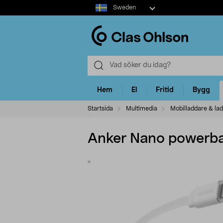
Select
Sweden
market
Hem
El
Fritid
Bygg
Startsida
Multimedia
Mobilladdare & la
Anker Nano powerba