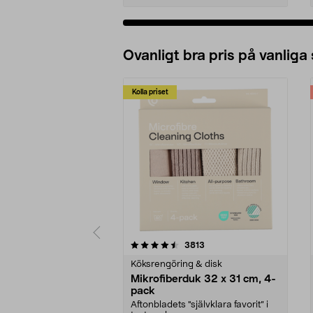
Ovanligt bra pris på vanliga
Kolla priset
5av 5 stjärnor
4.0av 5 stjärnor
recensioner
3813
Köksrengöring & disk
Mikrofiberduk 32 x 31 cm, 4-
pack
Aftonbladets "självklara favorit” i