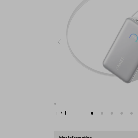
1
/
11