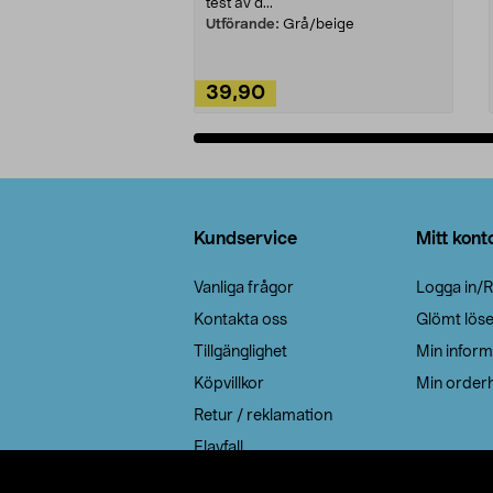
test av d...
Utförande:
Grå/beige
39,90
Lägg i varukorg
Sidfot
Kundservice
Mitt kont
Vanliga frågor
Logga in/R
Kontakta oss
Glömt lös
Tillgänglighet
Min inform
Köpvillkor
Min orderh
Retur / reklamation
Elavfall
Cookie policy