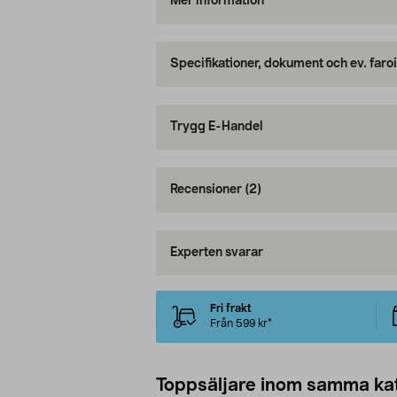
Mer information
Specifikationer, dokument och ev. faro
Trygg E-Handel
Recensioner
(2)
Experten svarar
Fri frakt
Från 599 kr*
Toppsäljare inom samma ka