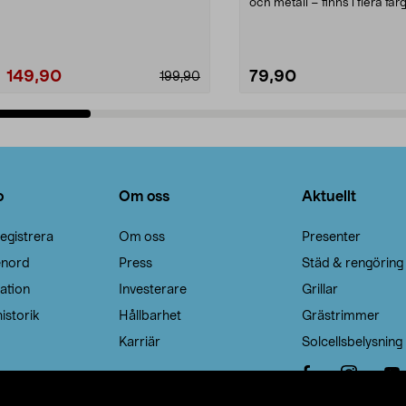
Noppborttagaren fräs...
och metall – finns i flera färg
Galge med sv...
149,90
79,90
199,90
Lägg i varukorg
Lägg i varukorg
o
Om oss
Aktuellt
egistrera
Om oss
Presenter
enord
Press
Städ & rengöring
ation
Investerare
Grillar
istorik
Hållbarhet
Grästrimmer
Karriär
Solcellsbelysning