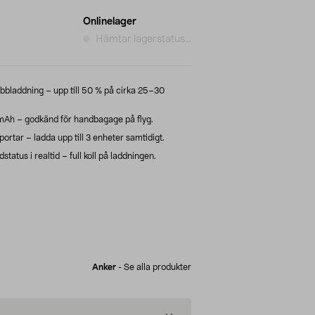
Onlinelager
Hämtar lagerstatus...
laddning – upp till 50 % på cirka 25–30
h – godkänd för handbagage på flyg.
rtar – ladda upp till 3 enheter samtidigt.
status i realtid – full koll på laddningen.
Anker
-
Se alla produkter