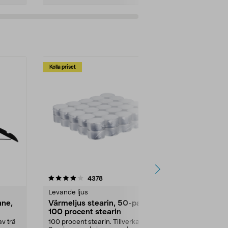
Kolla priset
Multibuy
4.5av 5 stjärnor
recensioner
4.5
4378
2
Levande ljus
Rengöringsm
nne,
Värmeljus stearin, 50-pack,
Bikarbonat
100 procent stearin
Ett allsidigt 
städning och 
v trä
100 procent stearin. Tillverkade i