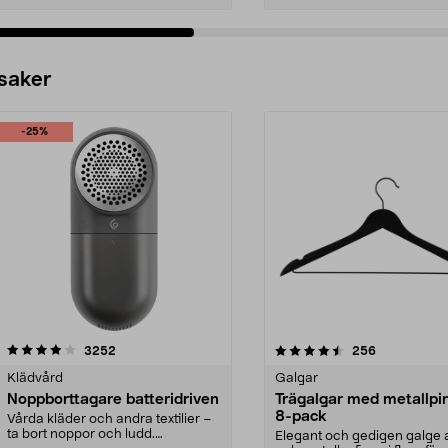
 saker
-25%
4.5av 5 stjärnor
recensioner
4.0av 5 stjärnor
recensioner
3252
256
Klädvård
Galgar
Noppborttagare batteridriven
Trägalgar med metallpi
8-pack
Vårda kläder och andra textilier –
ta bort noppor och ludd.
Elegant och gedigen galge a