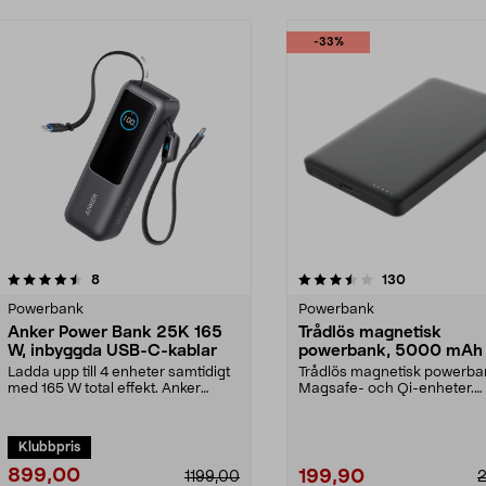
-33%
3.5 av 5 stjärnor
recensioner
4.5 av 5 stjärnor
recensioner
8
130
Powerbank
Powerbank
Anker Power Bank 25K 165
Trådlös magnetisk
W, inbyggda USB-C-kablar
powerbank, 5000 mAh
Ladda upp till 4 enheter samtidigt
Trådlös magnetisk powerban
med 165 W total effekt. Anker
Magsafe- och Qi-enheter.
25 000 mAh powe...
Powerbank 5000 mAH – la..
Klubbpris
899,00
199,90
1199,00