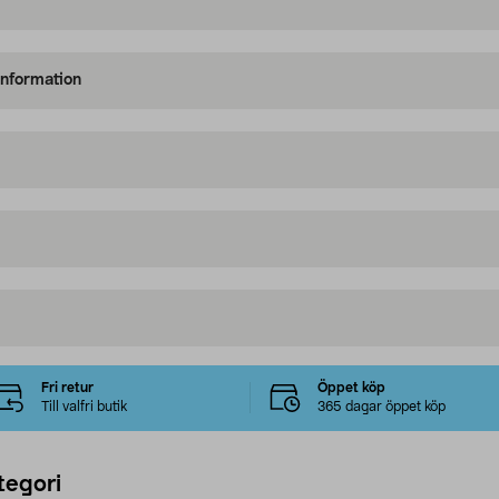
information
Fri retur
Öppet köp
Till valfri butik
365 dagar öppet köp
tegori