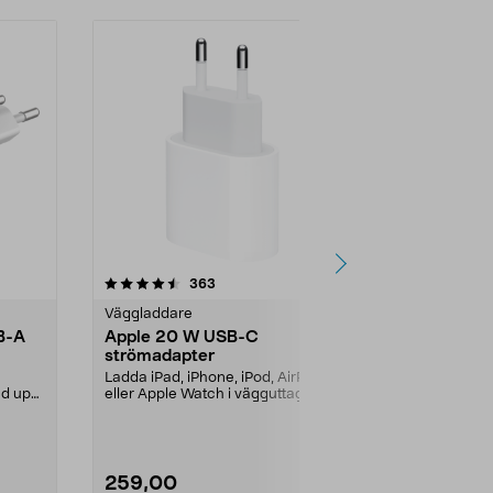
4.5 av 5 stjärnor
recensioner
4.5
363
2
Väggladdare
Snabbladdar
B-A
Apple 20 W USB-C
SiGN USB-
strömadapter
snabbladda
Ladda iPad, iPhone, iPod, AirPods
Snabbladda di
ed upp
eller Apple Watch i vägguttaget.
eller hörlur...
Strömadapter ...
Färg:
Vit
259,00
179,90