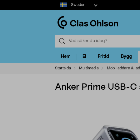
Select
Sweden
market
Hem
El
Fritid
Bygg
Startsida
Multimedia
Mobilladdare & la
Anker Prime USB-C 