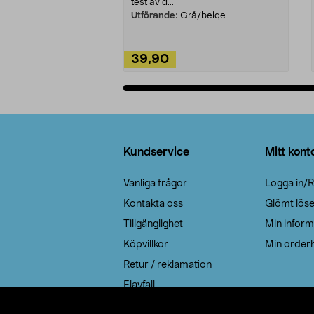
test av d...
Utförande:
Grå/beige
39,90
Lägg i varukorg
Sidfot
Kundservice
Mitt kont
Vanliga frågor
Logga in/R
Kontakta oss
Glömt lös
Tillgänglighet
Min inform
Köpvillkor
Min orderh
Retur / reklamation
Elavfall
Cookie policy