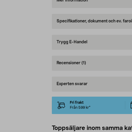
Mer information
Specifikationer, dokument och ev. faro
Trygg E-Handel
Recensioner
(1)
Experten svarar
Fri frakt
Från 599 kr*
Toppsäljare inom samma ka