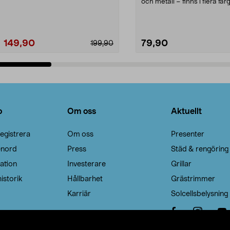
Noppborttagaren fräs...
och metall – finns i flera färg
Galge med sv...
149,90
79,90
199,90
Lägg i varukorg
Lägg i varukorg
o
Om oss
Aktuellt
egistrera
Om oss
Presenter
enord
Press
Städ & rengöring
ation
Investerare
Grillar
istorik
Hållbarhet
Grästrimmer
Karriär
Solcellsbelysning