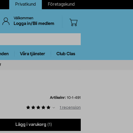
Privatkund
Företagskund
Välkommen
Logga in/Bli medlem
nden
Våra tjänster
Club Clas
W
Artikelnr:
10-1-491
1
recension
Lägg i varukorg
(1)