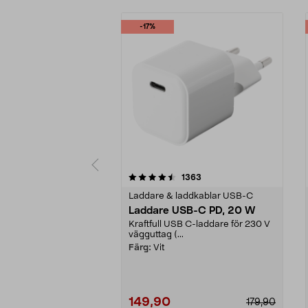
-17%
5 av 5 stjärnor
4.5 av 5 stjärnor
recensioner
1363
Laddare & laddkablar USB-C
Laddare USB-C PD, 20 W
Kraftfull USB C-laddare för 230 V
vägguttag (...
Färg:
Vit
149,90
179,90