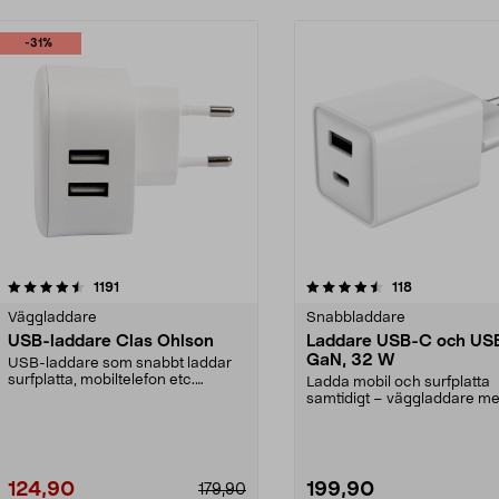
-31%
4.5 av 5 stjärnor
recensioner
4.5 av 5 stjärnor
recensioner
1191
118
Väggladdare
Snabbladdare
USB-laddare Clas Ohlson
Laddare USB-C och US
GaN, 32 W
USB-laddare som snabbt laddar
surfplatta, mobiltelefon etc.
Ladda mobil och surfplatta
Strömadaptern kan la...
samtidigt – väggladdare m
till 32 W total effek...
124,90
199,90
179,90