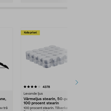
Kolla priset
Multibuy
4.5av 5 stjärnor
recensioner
4.5
4378
2
Levande ljus
Rengöringsm
nne,
Värmeljus stearin, 50-pack,
Bikarbonat
100 procent stearin
Ett allsidigt 
städning och 
v trä
100 procent stearin. Tillverkade i