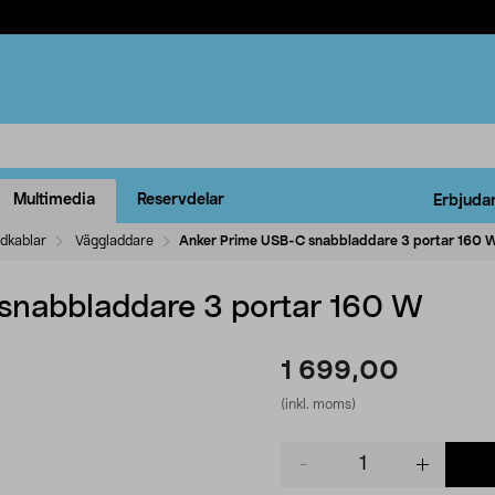
Multimedia
Reservdelar
Erbjuda
ddkablar
Väggladdare
Anker Prime USB-C snabbladdare 3 portar 160 
snabbladdare 3 portar 160 W
1 699,00
(inkl. moms)
Product
quantity