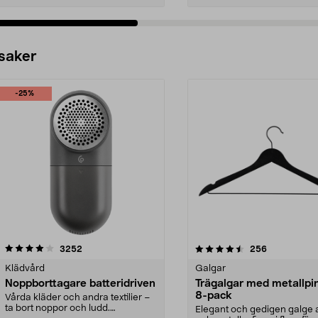
 saker
-25%
4.5av 5 stjärnor
recensioner
4.0av 5 stjärnor
recensioner
3252
256
Klädvård
Galgar
Noppborttagare batteridriven
Trägalgar med metallpi
8-pack
Vårda kläder och andra textilier –
ta bort noppor och ludd.
Elegant och gedigen galge a