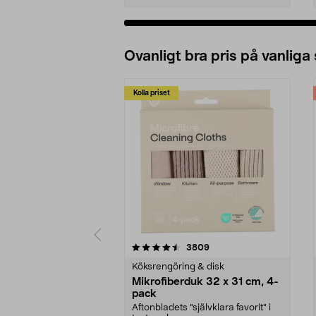
Ovanligt bra pris på vanliga
Kolla priset
5av 5 stjärnor
4.0av 5 stjärnor
recensioner
3809
Köksrengöring & disk
Mikrofiberduk 32 x 31 cm, 4-
pack
Aftonbladets "självklara favorit” i