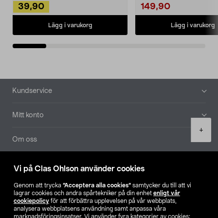
39,90
149,90
Lägg i varukorg
Lägg i varukorg
Sidfot
Kundservice
Mitt konto
Product
+
quantity
Om oss
Aktuellt
Vi på Clas Ohlson använder cookies
Genom att trycka
”Acceptera alla cookies”
samtycker du till att vi
Våra bolag
lagrar cookies och andra spårtekniker på din enhet
enligt vår
cookiepolicy
för att förbättra upplevelsen på vår webbplats,
analysera webbplatsens användning samt anpassa våra
Hitta butik
marknadsföringsinsatser. Vi använder fyra kategorier av cookies: