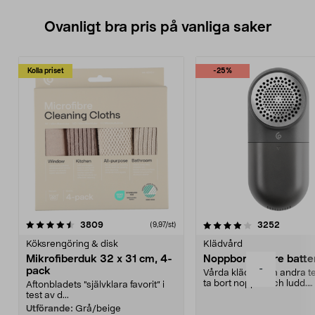
Ovanligt bra pris på vanliga saker
Kolla priset
-25%
4.0av 5 stjärnor
recensioner
4.5av 5 stjärnor
recensio
3809
3252
(9,97/st)
Köksrengöring & disk
Klädvård
Mikrofiberduk 32 x 31 cm, 4-
Noppborttagare batter
-
pack
Vårda kläder och andra tex
ta bort noppor och ludd.
Aftonbladets "självklara favorit” i
Noppborttagaren fräs...
test av d...
Utförande:
Grå/beige