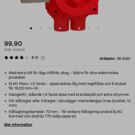
99,90
(inkl. moms)
4.0
(
1
)
Artikelnr:
36-8381
Med extra luft för låga infällda uttag – bättre för dina elektroniska
produkter.
ELKO Flexi+ 1,5-facks – apparatdosa låg med regelfäste och 6 stutsar
för 16/20 mm-rör.
Halogenfri, stående 1,5 facks dosa med brandskydd och extra utrymme.
För stålreglar eller träreglar i skivväggar med enkelgips (max tjocklek: 13
mm).
Håltagningsdiameter: 73 mm – för enklare håltagning använd ELKO
borrmall och dosfräs T70 (säljs separat).
Mer information