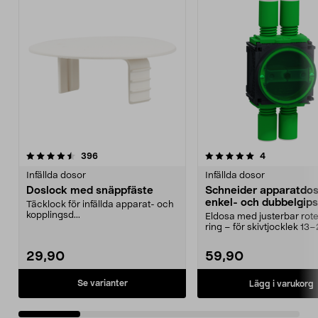
5.0 av 5 stjärnor
recensioner
4.5 av 5 stjärnor
recensioner
396
4
Infällda dosor
Infällda dosor
Doslock med snäppfäste
Schneider apparatdos
enkel- och dubbelgips
Täcklock för infällda apparat- och
kopplingsd...
Eldosa med justerbar rot
ring – för skivtjocklek 1
Schneider Multi...
29,90
59,90
Se varianter
Lägg i varukorg