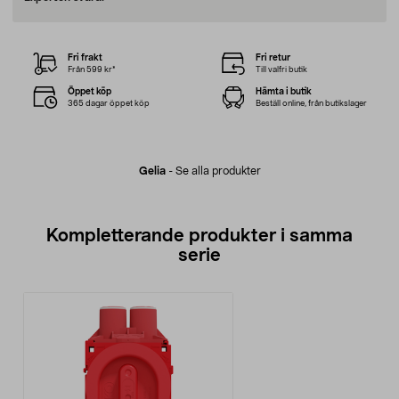
Fri frakt
Fri retur
Från 599 kr*
Till valfri butik
Öppet köp
Hämta i butik
365 dagar öppet köp
Beställ online, från butikslager
Gelia
-
Se alla produkter
Kompletterande produkter i samma
serie