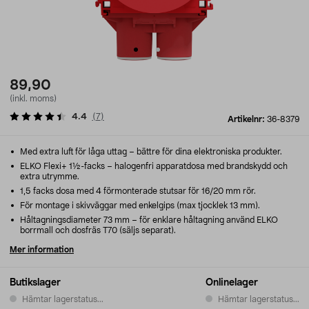
89,90
(inkl. moms)
4.4
(
7
)
Artikelnr:
36-8379
Med extra luft för låga uttag – bättre för dina elektroniska produkter.
ELKO Flexi+ 1½-facks – halogenfri apparatdosa med brandskydd och
extra utrymme.
1,5 facks dosa med 4 förmonterade stutsar för 16/20 mm rör.
För montage i skivväggar med enkelgips (max tjocklek 13 mm).
Håltagningsdiameter 73 mm – för enklare håltagning använd ELKO
borrmall och dosfräs T70 (säljs separat).
Mer information
Butikslager
Onlinelager
Hämtar lagerstatus...
Hämtar lagerstatus...