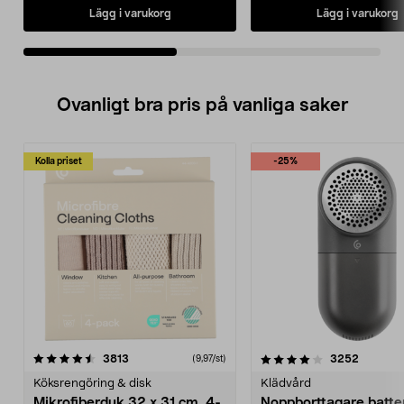
Lägg i varukorg
Lägg i varukorg
Ovanligt bra pris på vanliga saker
Kolla priset
-25%
4.0av 5 stjärnor
recensioner
4.5av 5 stjärnor
recensio
3813
3252
(9,97/st)
Köksrengöring & disk
Klädvård
Mikrofiberduk 32 x 31 cm, 4-
Noppborttagare batter