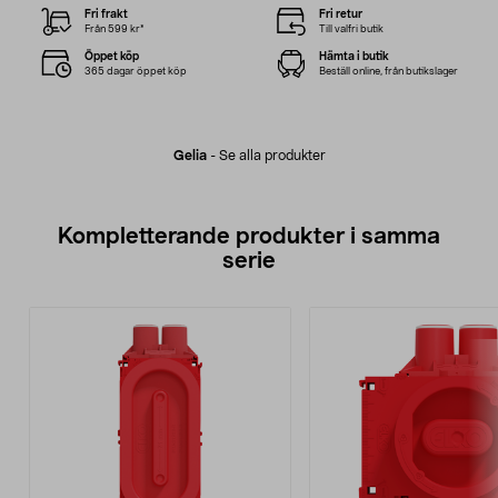
Fri frakt
Fri retur
Från 599 kr*
Till valfri butik
Öppet köp
Hämta i butik
365 dagar öppet köp
Beställ online, från butikslager
Gelia
-
Se alla produkter
Kompletterande produkter i samma
serie