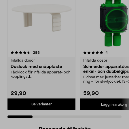
5.0 av 5 stjärnor
recensioner
4.5 av 5 stjärnor
recensioner
398
4
Infällda dosor
Infällda dosor
Doslock med snäppfäste
Schneider apparatdos
enkel- och dubbelgips
Täcklock för infällda apparat- och
kopplingsd...
Eldosa med justerbar rot
ring – för skivtjocklek 1
Schneider Multi...
29,90
59,90
Se varianter
Lägg i varukorg