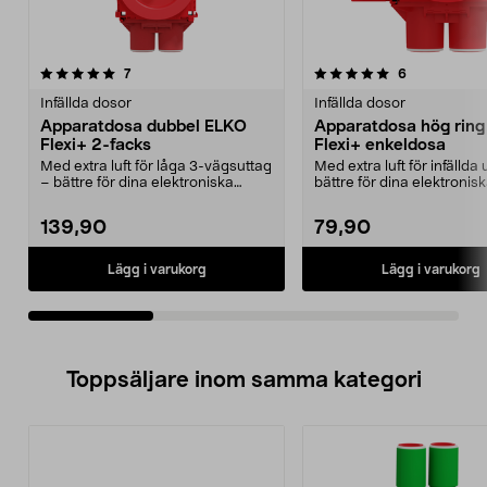
5.0av 5 stjärnor
recensioner
4.0av 5 stjärnor
recensioner
7
6
Infällda dosor
Infällda dosor
Apparatdosa dubbel ELKO
Apparatdosa hög rin
Flexi+ 2-facks
Flexi+ enkeldosa
Med extra luft för låga 3-vägsuttag
Med extra luft för infällda 
– bättre för dina elektroniska
bättre för dina elektronis
produkter. EL...
produkter. ELKO...
139,90
79,90
Lägg i varukorg
Lägg i varukorg
Toppsäljare inom samma kategori