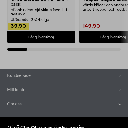
pack
Vårda kläder och andra tex
ta bort noppor och ludd.
Aftonbladets "självklara favorit” i
Noppborttagaren fräs...
test av d...
Utförande:
Grå/beige
39,90
149,90
Lägg i varukorg
Lägg i varukorg
Sidfot
Kundservice
Mitt konto
Om oss
Aktuellt
Vi på Clas Ohlson använder cookies