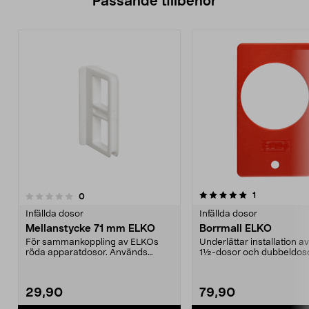
Passande tillbehör
5.0av 5 stjärnor
4.5av 5 stjärnor
recensioner
1
recensioner
0
Infällda dosor
Infällda dosor
Mellanstycke 71 mm ELKO
Borrmall ELKO
För sammankoppling av ELKOs
Underlättar installation 
röda apparatdosor. Används
1½-dosor och dubbeldoso
mellan dosor i kombinatio...
29,90
79,90