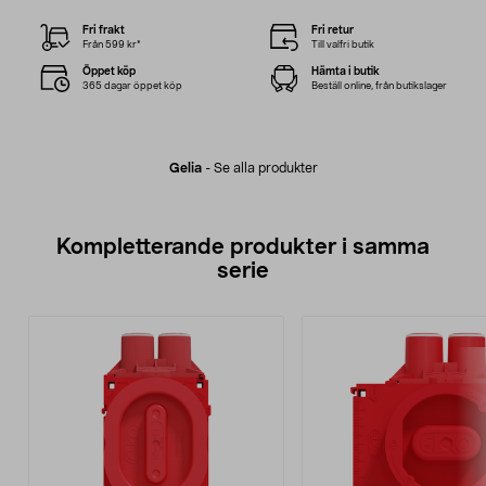
Fri frakt
Fri retur
Från 599 kr*
Till valfri butik
Öppet köp
Hämta i butik
365 dagar öppet köp
Beställ online, från butikslager
Gelia
-
Se alla produkter
Kompletterande produkter i samma
serie