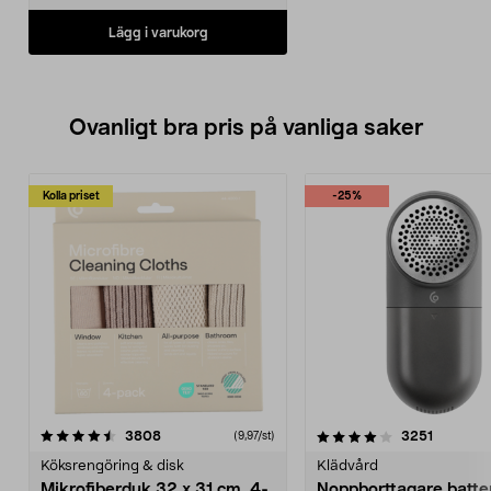
Lägg i varukorg
Ovanligt bra pris på vanliga saker
Kolla priset
-25%
4.0av 5 stjärnor
recensioner
4.5av 5 stjärnor
recensio
3808
3251
(9,97/st)
Köksrengöring & disk
Klädvård
Mikrofiberduk 32 x 31 cm, 4-
Noppborttagare batter