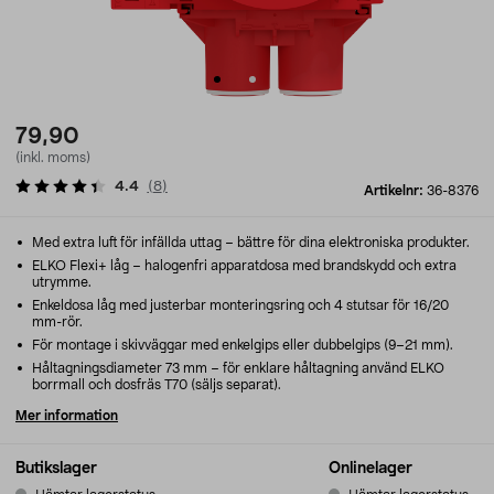
79,90
(inkl. moms)
4.4
(
8
)
Artikelnr:
36-8376
Med extra luft för infällda uttag – bättre för dina elektroniska produkter.
ELKO Flexi+ låg – halogenfri apparatdosa med brandskydd och extra
utrymme.
Enkeldosa låg med justerbar monteringsring och 4 stutsar för 16/20
mm-rör.
För montage i skivväggar med enkelgips eller dubbelgips (9–21 mm).
Håltagningsdiameter 73 mm – för enklare håltagning använd ELKO
borrmall och dosfräs T70 (säljs separat).
Mer information
Butikslager
Onlinelager