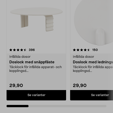
4.5 av 5 stjärnor
recensioner
5.0 av 5 stjärnor
recension
396
150
Infällda dosor
Infällda dosor
Doslock med snäppfäste
Doslock med lednings
Täcklock för infällda apparat- och
Täcklock för infällda app
kopplingsd...
kopplingsd...
29,90
29,90
Se varianter
Se varianter