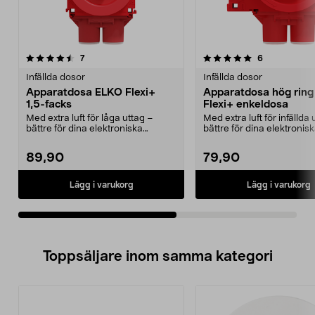
5.0av 5 stjärnor
recensioner
5.0av 5 stjärnor
recensioner
7
6
Infällda dosor
Infällda dosor
Apparatdosa ELKO Flexi+
Apparatdosa hög rin
1,5-facks
Flexi+ enkeldosa
Med extra luft för låga uttag –
Med extra luft för infällda 
bättre för dina elektroniska
bättre för dina elektronis
produkter. ELKO Fle...
produkter. ELKO...
89,90
79,90
Lägg i varukorg
Lägg i varukorg
Toppsäljare inom samma kategori