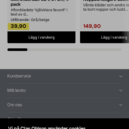
pack
Vårda kläder och andra tex
ta bort noppor och ludd.
Aftonbladets "självklara favorit” i
Noppborttagaren fräs...
test av d...
Utförande:
Grå/beige
39,90
149,90
Lägg i varukorg
Lägg i varukorg
Sidfot
Kundservice
Mitt konto
Om oss
Aktuellt
Vi på Clas Ohlson använder cookies