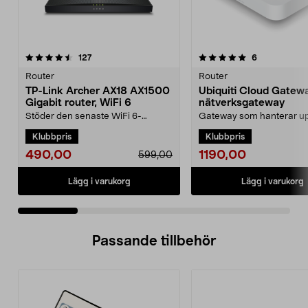
5.0 av 5 stjärnor
recensioner
recensioner
127
6
0.0 av 5 stjärnor
Router
Router
TP-Link Archer AX18 AX1500
Ubiquiti Cloud Gatewa
Gigabit router, WiFi 6
nätverksgateway
Stöder den senaste WiFi 6-
Gateway som hanterar upp
standarden – snabbare och mer
UniFi-enheter och 300 kli
Klubbpris
Klubbpris
effektiv streaming. AX15...
Ubiquiti Cloud ...
490,00
1190,00
599,00
Lägg i varukorg
Lägg i varukorg
Passande tillbehör