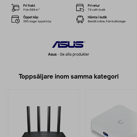
Fri frakt
Fri retur
Från 599 kr*
Till valfri butik
Öppet köp
Hämta i butik
365 dagar öppet köp
Beställ online, från butikslager
Asus
-
Se alla produkter
Toppsäljare inom samma kategori