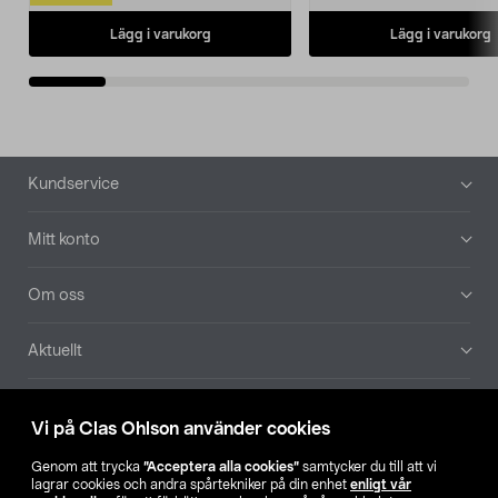
Lägg i varukorg
Lägg i varukorg
Sidfot
Kundservice
Mitt konto
Om oss
Aktuellt
Våra bolag
Vi på Clas Ohlson använder cookies
Hitta butik
Genom att trycka
”Acceptera alla cookies”
samtycker du till att vi
lagrar cookies och andra spårtekniker på din enhet
enligt vår