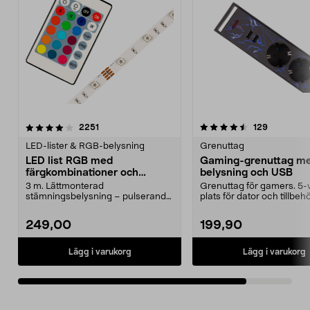
4.5av 5 stjärnor
recensioner
recensione
2251
129
LED-lister & RGB-belysning
Grenuttag
LED list RGB med
Gaming-grenuttag m
färgkombinationer och
belysning och USB
fjärrkontroll, Cotech
3 m. Lättmonterad
Grenuttag för gamers. 5-
stämningsbelysning – pulserande
plats för dator och tillbehö
ljus eller fast sken. LED-ljus...
Dubbla USB-portar....
249,00
199,90
Lägg i varukorg
Lägg i varukorg