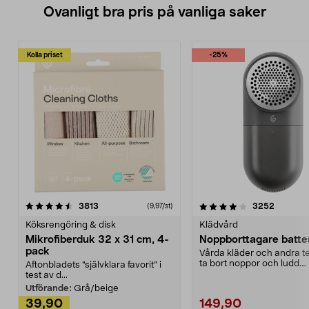
Ovanligt bra pris på vanliga saker
Kolla priset
-25%
4.0av 5 stjärnor
recensioner
4.5av 5 stjärnor
recensio
3813
3252
(9,97/st)
Köksrengöring & disk
Klädvård
Mikrofiberduk 32 x 31 cm, 4-
Noppborttagare batter
pack
Vårda kläder och andra tex
ta bort noppor och ludd.
Aftonbladets "självklara favorit” i
Noppborttagaren fräs...
test av d...
Utförande:
Grå/beige
39,90
149,90