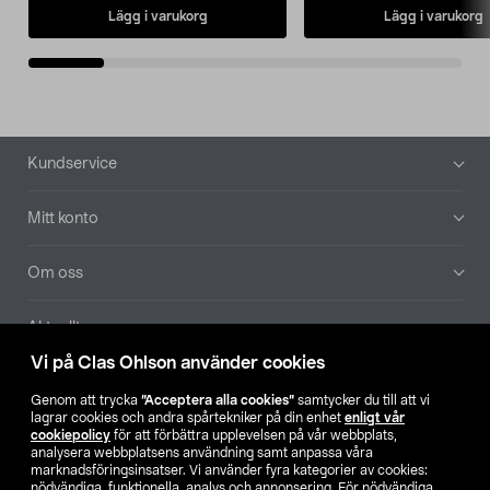
Lägg i varukorg
Lägg i varukorg
Sidfot
Kundservice
Mitt konto
Om oss
Aktuellt
Vi på Clas Ohlson använder cookies
Våra bolag
Genom att trycka
”Acceptera alla cookies”
samtycker du till att vi
lagrar cookies och andra spårtekniker på din enhet
enligt vår
Hitta butik
cookiepolicy
för att förbättra upplevelsen på vår webbplats,
analysera webbplatsens användning samt anpassa våra
marknadsföringsinsatser. Vi använder fyra kategorier av cookies:
nödvändiga, funktionella, analys och annonsering. För nödvändiga