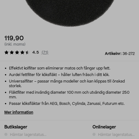
119,90
(inkl. moms)
4.5
(
71
)
Artikelnr:
36-272
Effektivt kolfilter som eliminerar matos och fångar upp fett.
Aurdel fettfilter för köksfläkt – håller luften fräsch i ditt kök.
Universalfilter – passar många modeller och kan klippas till önskad
storlek.
Fläktfilter med invändig diameter 100 mm och utvändig diameter 250
mm.
Passar köksfläktar från AEG, Bosch, Cylinda, Zanussi, Futurum etc.
Mer information
Butikslager
Onlinelager
Hämtar lagerstatus...
Hämtar lagerstatus...