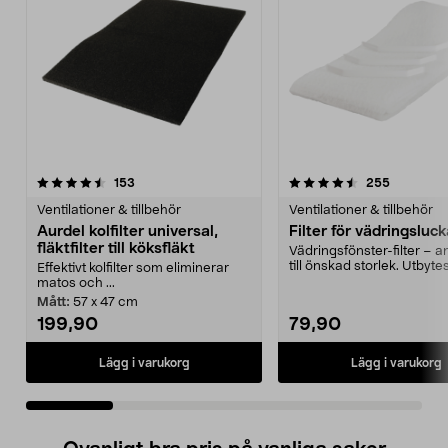
4.5 av 5 stjärnor
recensioner
4.5 av 5 stjärnor
recension
153
255
Ventilationer & tillbehör
Ventilationer & tillbehör
Aurdel kolfilter universal,
Filter för vädringsluc
fläktfilter till köksfläkt
Vädringsfönster-filter – 
till önskad storlek. Utbytesf
Effektivt kolfilter som eliminerar
fönster...
matos och ...
Mått:
57 x 47 cm
199,90
79,90
Lägg i varukorg
Lägg i varukorg