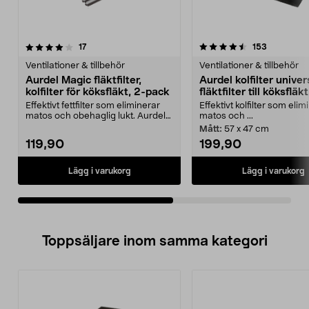
4.5av 5 stjärnor
recensioner
4.0av 5 stjärnor
recensione
17
153
Ventilationer & tillbehör
Ventilationer & tillbehör
Aurdel Magic fläktfilter,
Aurdel kolfilter univer
kolfilter för köksfläkt, 2-pack
fläktfilter till köksfläkt
Effektivt fettfilter som eliminerar
Effektivt kolfilter som elim
matos och obehaglig lukt. Aurdel
matos och ...
Magic fläkt...
Mått:
57 x 47 cm
119,90
199,90
Lägg i varukorg
Lägg i varukorg
Toppsäljare inom samma kategori