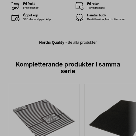
Fri frakt
Fri retur
Från 599 kr*
Till valfri butik
Öppet köp
Hämta i butik
365 dagar öppet köp
Beställ online, från butikslager
Nordic Quality
-
Se alla produkter
Kompletterande produkter i samma
serie