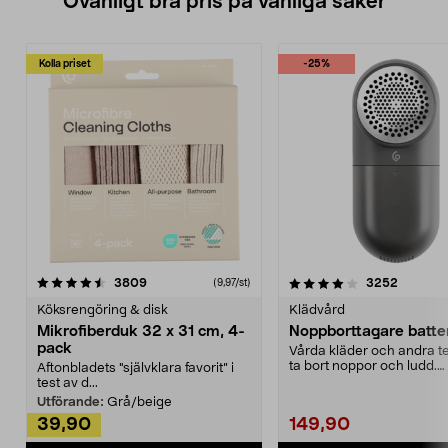
Ovanligt bra pris på vanliga saker
Kolla priset
-25%
4.0av 5 stjärnor
recensioner
4.5av 5 stjärnor
recensio
3809
3252
(9,97/st)
Köksrengöring & disk
Klädvård
Mikrofiberduk 32 x 31 cm, 4-
Noppborttagare batter
pack
Vårda kläder och andra tex
ta bort noppor och ludd.
Aftonbladets "självklara favorit” i
Noppborttagaren fräs...
test av d...
Utförande:
Grå/beige
39,90
149,90