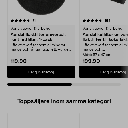
4.5av 5 stjärnor
recensioner
4.0av 5 stjärnor
recensione
71
153
Ventilationer & tillbehör
Ventilationer & tillbehör
Aurdel fläktfilter universal,
Aurdel kolfilter univer
runt fettfilter, 1-pack
fläktfilter till köksfläkt
Effektivt kolfilter som eliminerar
Effektivt kolfilter som elim
matos och fångar upp fett. Aurdel
matos och ...
fettfilter ...
Mått:
57 x 47 cm
119,90
199,90
Lägg i varukorg
Lägg i varukorg
Toppsäljare inom samma kategori