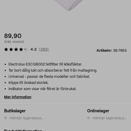
89,90
(inkl. moms)
4.2
(
383
)
Artikelnr:
36-7955
Electrolux E3CGB002 fettfilter till köksfläktar.
Tar bort dålig lukt och absorberar fett från matlagning.
Universal - passar de flesta modeller och fabrikat.
Klipps till önskad storlek.
Indikator som visar när filtret är förbrukat.
Mer information
Butikslager
Onlinelager
Hämtar lagerstatus...
Hämtar lagerstatus...