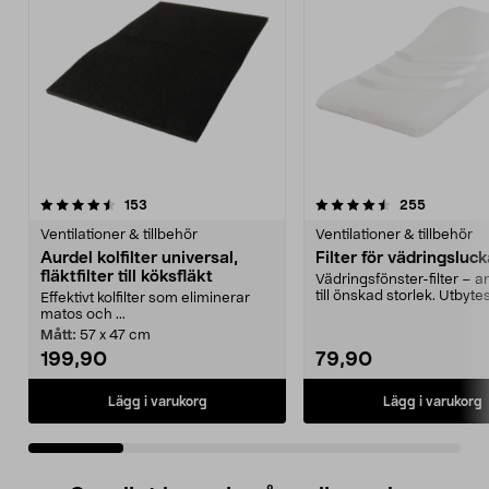
4.5 av 5 stjärnor
recensioner
4.5 av 5 stjärnor
recension
153
255
Ventilationer & tillbehör
Ventilationer & tillbehör
Aurdel kolfilter universal,
Filter för vädringsluc
fläktfilter till köksfläkt
Vädringsfönster-filter – 
till önskad storlek. Utbytesf
Effektivt kolfilter som eliminerar
fönster...
matos och ...
Mått:
57 x 47 cm
199,90
79,90
Lägg i varukorg
Lägg i varukorg