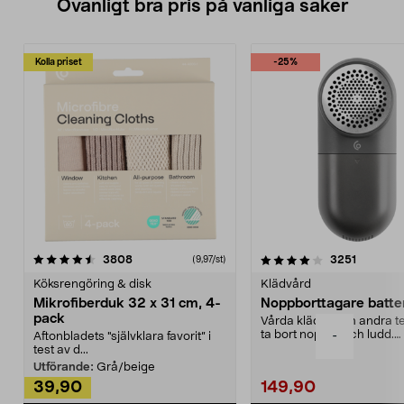
Ovanligt bra pris på vanliga saker
Kolla priset
-25%
4.0av 5 stjärnor
recensioner
4.5av 5 stjärnor
recensio
3808
3251
(9,97/st)
Köksrengöring & disk
Klädvård
Mikrofiberduk 32 x 31 cm, 4-
Noppborttagare batter
pack
Vårda kläder och andra tex
ta bort noppor och ludd.
-
Aftonbladets "självklara favorit” i
Noppborttagaren fräs...
test av d...
Utförande:
Grå/beige
39,90
149,90