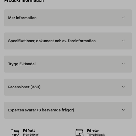
Produktinformation
Mer information
Specifikationer, dokument och ev. faroinformation
Trygg E-Handel
Recensioner
(383)
Experten svarar
(3 besvarade frågor)
Fri frakt
Fri retur
Från 599 kr*
Till valfri butik