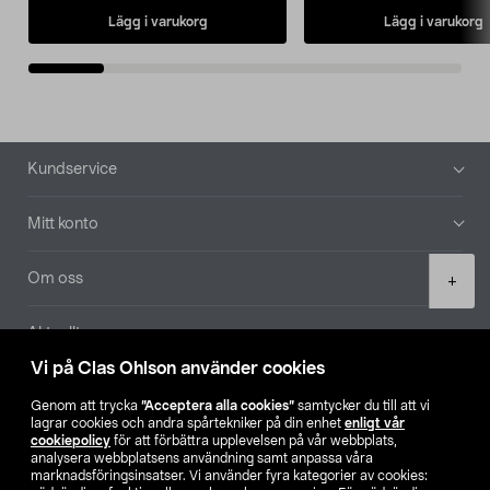
Lägg i varukorg
Lägg i varukorg
Sidfot
Kundservice
Mitt konto
Product
Om oss
+
quantity
Aktuellt
Vi på Clas Ohlson använder cookies
Våra bolag
Genom att trycka
”Acceptera alla cookies”
samtycker du till att vi
lagrar cookies och andra spårtekniker på din enhet
enligt vår
Hitta butik
cookiepolicy
för att förbättra upplevelsen på vår webbplats,
analysera webbplatsens användning samt anpassa våra
marknadsföringsinsatser. Vi använder fyra kategorier av cookies: