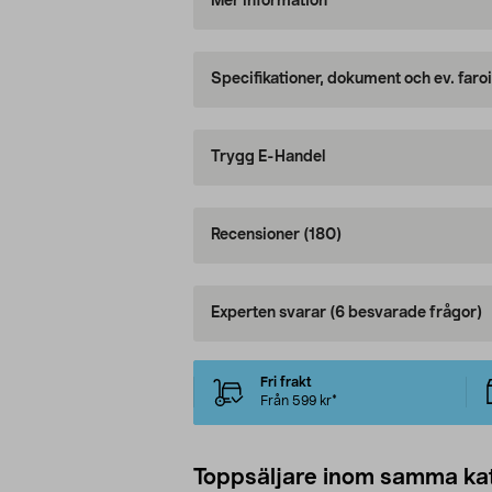
Mer information
Specifikationer, dokument och ev. faro
Trygg E-Handel
Recensioner
(180)
Experten svarar
(6 besvarade frågor)
Fri frakt
Från 599 kr*
Toppsäljare inom samma ka