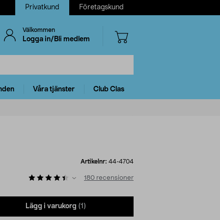
Privatkund
Företagskund
Välkommen
Logga in/Bli medlem
nden
Våra tjänster
Club Clas
Artikelnr:
44-4704
180
recensioner
Lägg i varukorg
(1)