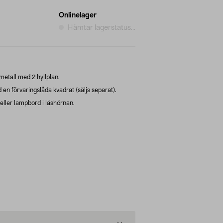
Onlinelager
Hämtar lagerstatus...
metall med 2 hyllplan.
 en förvaringslåda kvadrat (säljs separat).
eller lampbord i läshörnan.