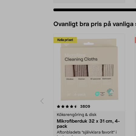
Ovanligt bra pris på vanliga
Kolla priset
5av 5 stjärnor
4.0av 5 stjärnor
recensioner
3809
Köksrengöring & disk
Mikrofiberduk 32 x 31 cm, 4-
pack
Aftonbladets "självklara favorit” i