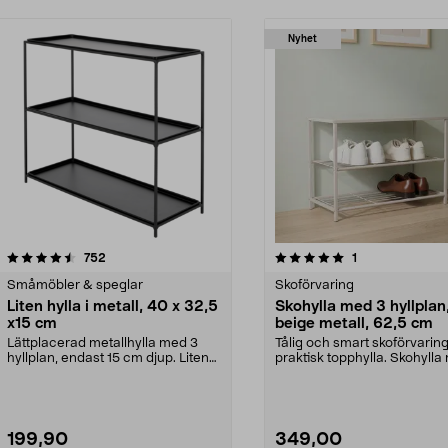
Nyhet
5.0 av 5 stjärnor
recensioner
4.5 av 5 stjärnor
recensioner
752
1
Småmöbler & speglar
Skoförvaring
Liten hylla i metall, 40 x 32,5
Skohylla med 3 hyllplan
x15 cm
beige metall, 62,5 cm
Lättplacerad metallhylla med 3
Tålig och smart skoförvarin
hyllplan, endast 15 cm djup. Liten
praktisk topphylla. Skohylla 
hylla i metall...
– 3 hyllpla...
199,90
349,00