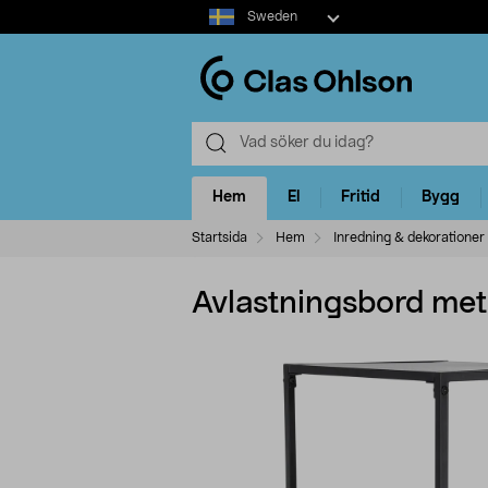
Select
Sweden
market
Hem
El
Fritid
Bygg
Startsida
Hem
Inredning & dekorationer
Avlastningsbord meta