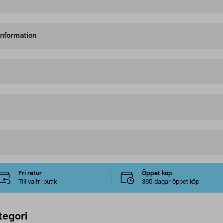
information
Fri retur
Öppet köp
Till valfri butik
365 dagar öppet köp
tegori