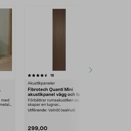
4.5 av 5 stjärnor
recensioner
16
0.0
Akustikpaneler
Småmöbler &
,
Fibrotech Quanti Mini
Hyllplan fur
akustikpanel vägg och tak,
stavlimmad
2-pack
g med
Förbättrar rumsakustiken och
Bygg egna hyl
metall
skapar en lugnar...
furu – stavli...
Utförande:
Valnöt (walnut)
Mått:
380 x 1
299,00
169,90