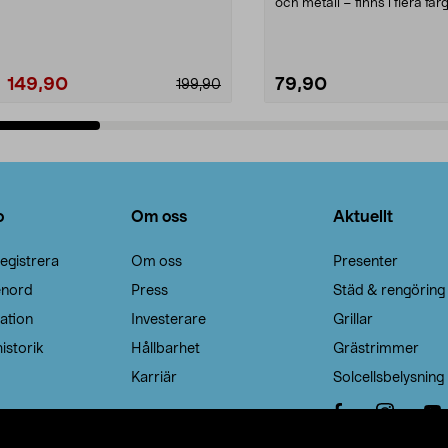
Noppborttagaren fräs...
och metall – finns i flera färg
Galge med sv...
149,90
79,90
199,90
Lägg i varukorg
Lägg i varukorg
o
Om oss
Aktuellt
egistrera
Om oss
Presenter
enord
Press
Städ & rengöring
ation
Investerare
Grillar
istorik
Hållbarhet
Grästrimmer
Karriär
Solcellsbelysning