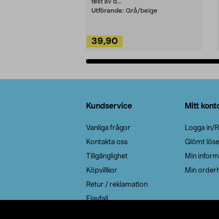
test av d...
Utförande:
Grå/beige
39,90
Lägg i varukorg
Sidfot
Kundservice
Mitt kont
Vanliga frågor
Logga in/R
Kontakta oss
Glömt lös
Tillgänglighet
Min inform
Köpvillkor
Min orderh
Retur / reklamation
Elavfall
Cookie policy