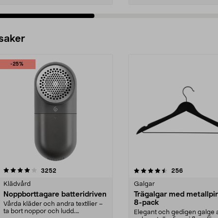
 saker
-25%
4.5av 5 stjärnor
recensioner
4.0av 5 stjärnor
recensioner
3252
256
Klädvård
Galgar
Noppborttagare batteridriven
Trägalgar med metallpi
8-pack
Vårda kläder och andra textilier –
ta bort noppor och ludd.
Elegant och gedigen galge a