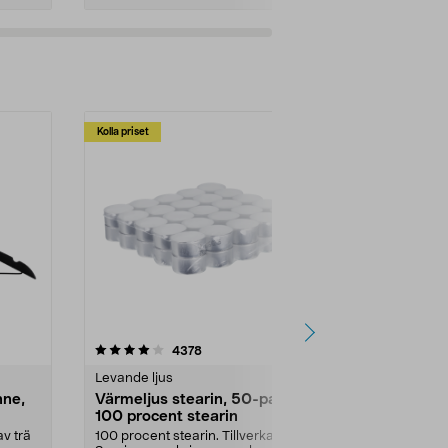
Kolla priset
Multibuy
4.5av 5 stjärnor
recensioner
4.5
4378
2
Levande ljus
Rengöringsm
nne,
Värmeljus stearin, 50-pack,
Bikarbonat
100 procent stearin
Ett allsidigt 
städning och 
v trä
100 procent stearin. Tillverkade i