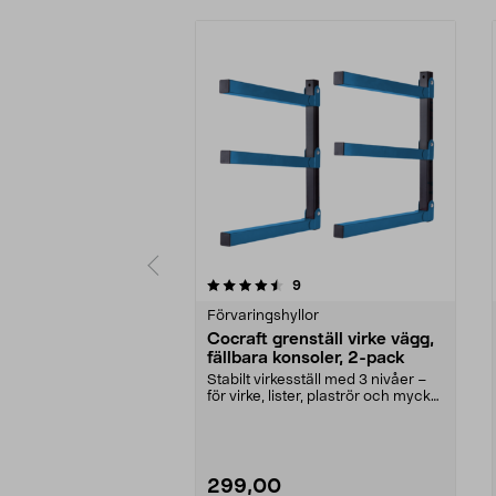
5 av 5 stjärnor
4.5 av 5 stjärnor
recensioner
9
Förvaringshyllor
Cocraft grenställ virke vägg,
fällbara konsoler, 2-pack
Stabilt virkesställ med 3 nivåer –
för virke, lister, plaströr och mycket
mera. ...
299,00