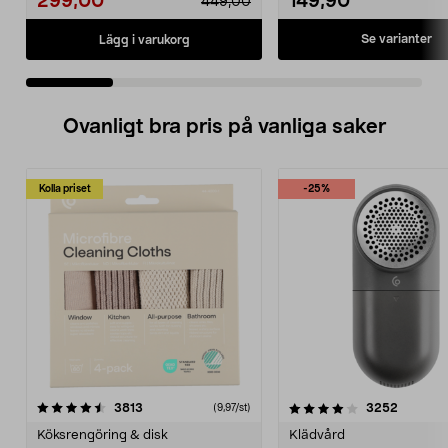
299,00
149,90
449,00
Se varianter
Lägg i varukorg
Ovanligt bra pris på vanliga saker
Kolla priset
-25%
4.0av 5 stjärnor
recensioner
4.5av 5 stjärnor
recensio
3813
3252
(9,97/st)
Köksrengöring & disk
Klädvård