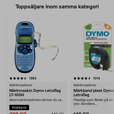
Toppsäljare inom samma kategori
4.5 av 5 stjärnor
recensioner
4.0 av 5 stjärnor
recension
1383
1013
Märkmaskiner
Märkmaskiner
Märkmaskin Dymo LetraTag
Märkband plast Dymo
LT-100H
LetraTag
Med märkmaskinen skriver du ut
Plastejp som fäster på e
egna självhäftande etiketter.
ytor. Bandbre...
Klubbpris
Använd den för att ...