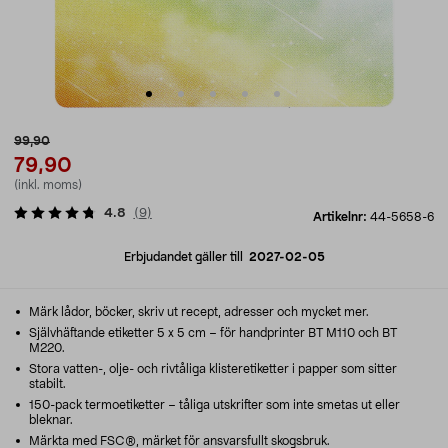
99,90
79,90
(inkl. moms)
4.8
(
9
)
Artikelnr:
44-5658-6
Erbjudandet gäller till
2027-02-05
Märk lådor, böcker, skriv ut recept, adresser och mycket mer.
Självhäftande etiketter 5 x 5 cm – för handprinter BT M110 och BT
M220.
Stora vatten-, olje- och rivtåliga klisteretiketter i papper som sitter
stabilt.
150-pack termoetiketter – tåliga utskrifter som inte smetas ut eller
bleknar.
Märkta med FSC®, märket för ansvarsfullt skogsbruk.