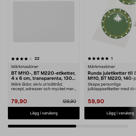
5.0av 5 stjärnor
recensioner
2.5av 5 stjärnor
recensioner
22
1
Märkmaskiner
Märkmaskiner
BT M110-, BT M220-etiketter,
Runda juletiketter till 
4 x 6 cm, transparenta, 130-
M110, BT M220, 140-
pack
Märk lådor, skriv ut tvättråd,
Skapa personliga
recept, adresser och mycket mer.
julklappsetiketter med din
Självhäftande et...
handprinter BT M110/BT 
Självhä...
79,90
59,90
129,90
Lägg i varukorg
Lägg i varukorg