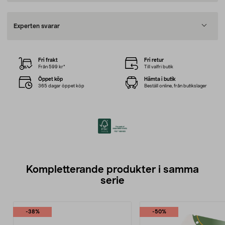
Experten svarar
Fri frakt
Fri retur
Från 599 kr*
Till valfri butik
Öppet köp
Hämta i butik
365 dagar öppet köp
Beställ online, från butikslager
Kompletterande produkter i samma
serie
-38%
-50%