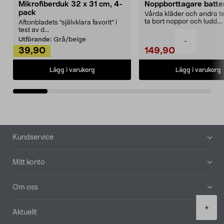
Mikrofiberduk 32 x 31 cm, 4-
Noppborttagare batter
pack
Vårda kläder och andra tex
ta bort noppor och ludd.
Aftonbladets "självklara favorit” i
Noppborttagaren fräs...
test av d...
Utförande:
Grå/beige
-
39,90
149,90
Lägg i varukorg
Lägg i varukorg
Sidfot
Kundservice
Mitt konto
Om oss
Product
+
Aktuellt
quantity