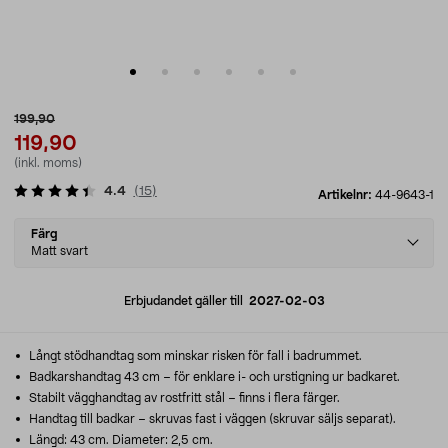
199,90
119,90
(inkl. moms)
4.4
(
15
)
Artikelnr:
44-9643-1
Select
Färg
variant
Matt svart
Erbjudandet gäller till
2027-02-03
Långt stödhandtag som minskar risken för fall i badrummet.
Badkarshandtag 43 cm – för enklare i- och urstigning ur badkaret.
Stabilt vägghandtag av rostfritt stål – finns i flera färger.
Handtag till badkar – skruvas fast i väggen (skruvar säljs separat).
Längd: 43 cm. Diameter: 2,5 cm.