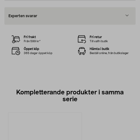
Experten svarar
Fri frakt
Fri retur
Från 599 kr*
Till valfri butik
Öppet köp
Hämta i butik
365 dagar öppet köp
Beställ online, från butikslager
Kompletterande produkter i samma
serie