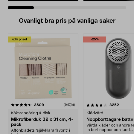
Ovanligt bra pris på vanliga saker
Kolla priset
-25%
4.0av 5 stjärnor
recensioner
4.5av 5 stjärnor
recensio
3809
3252
(9,97/st)
Köksrengöring & disk
Klädvård
Mikrofiberduk 32 x 31 cm, 4-
Noppborttagare batter
pack
Vårda kläder och andra tex
ta bort noppor och ludd.
Aftonbladets "självklara favorit” i