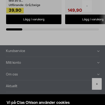
Noppborttagaren fräs...
test av d...
Utförande:
Grå/beige
-
39,90
149,90
Lägg i varukorg
Lägg i varukorg
Sidfot
Kundservice
Mitt konto
Om oss
Product
+
Aktuellt
quantity
Våra bolag
Vi på Clas Ohlson använder cookies