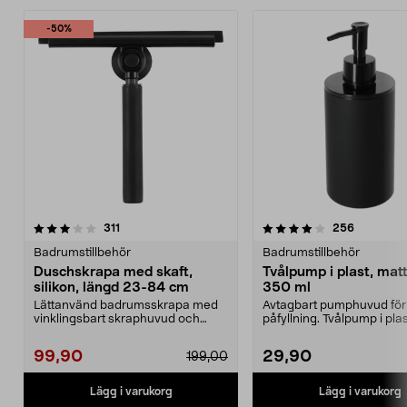
-50%
4.0 av 5 stjärnor
recensioner
4.5 av 5 stjärnor
recension
311
256
Badrumstillbehör
Badrumstillbehör
Duschskrapa med skaft,
Tvålpump i plast, matt
silikon, längd 23-84 cm
350 ml
Lättanvänd badrumsskrapa med
Avtagbart pumphuvud för
vinklingsbart skraphuvud och
påfyllning. Tvålpump i pl
silikonblad. Duschskra...
elegant mattsvar...
99,90
29,90
199,00
Lägg i varukorg
Lägg i varukorg