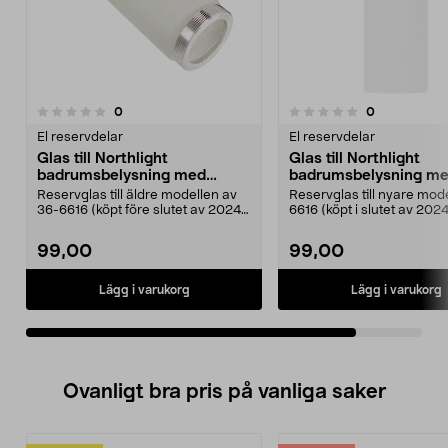
recensioner
recensioner
0
0
0.0 av 5 stjärnor
El reservdelar
El reservdelar
Glas till Northlight
Glas till Northlight
badrumsbelysning med
badrumsbelysning m
aluminiumgänga
glasgänga
Reservglas till äldre modellen av
Reservglas till nyare mode
36-6616 (köpt före slutet av 2024).
6616 (köpt i slutet av 2024
Passar Nor...
senare). Pa...
99,00
99,00
Lägg i varukorg
Lägg i varukorg
Ovanligt bra pris på vanliga saker