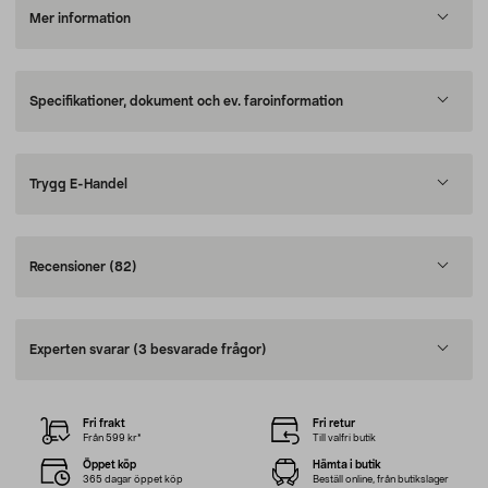
Mer information
Specifikationer, dokument och ev. faroinformation
Trygg E-Handel
Recensioner
(82)
Experten svarar
(3 besvarade frågor)
Fri frakt
Fri retur
Från 599 kr*
Till valfri butik
Öppet köp
Hämta i butik
365 dagar öppet köp
Beställ online, från butikslager