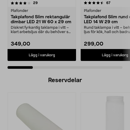
4.5 av 5 stjärnor
recensioner
5.0 av 5 stjärnor
recensioner
29
67
Plafonder
Plafonder
Takplafond Slim rektangulär
Takplafond Slim rund
dimbar LED 21 W 60 x 29 cm
LED 14 W 29 cm
Diskret fyrkantig taklampa i vitt –
Rund taklampa i vitt – beh
klart arbetsljus där du behöver se
ljus för kök, hall och badr
tydligt. ...
Takplafond med d...
349,00
299,00
Lägg i varukorg
Lägg i varukorg
Reservdelar