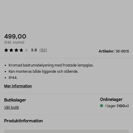
499,00
(inkl. moms)
3.8
(
82
)
Artikelnr:
36-6616
Kromad badrumsbelysning med frostade lampglas.
Kan monteras både liggande och stående.
IP44.
Mer information
Onlinelager
Butikslager
I lager
(100+)
Välj butik
Produktinformation