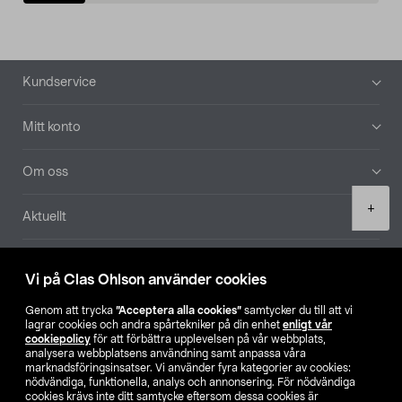
Sidfot
Kundservice
Mitt konto
Om oss
Product
+
Aktuellt
quantity
Våra bolag
Vi på Clas Ohlson använder cookies
Hitta butik
Genom att trycka
”Acceptera alla cookies”
samtycker du till att vi
lagrar cookies och andra spårtekniker på din enhet
enligt vår
cookiepolicy
för att förbättra upplevelsen på vår webbplats,
SE
NO
FI
analysera webbplatsens användning samt anpassa våra
marknadsföringsinsatser. Vi använder fyra kategorier av cookies:
nödvändiga, funktionella, analys och annonsering. För nödvändiga
cookies krävs inte ditt samtycke eftersom dessa cookies är