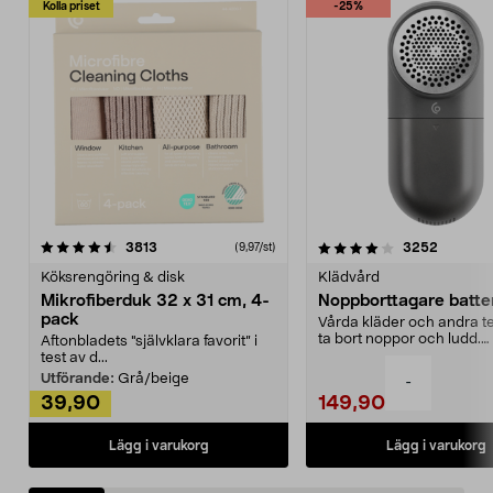
Kolla priset
-25%
4.0av 5 stjärnor
recensioner
4.5av 5 stjärnor
recensio
3813
3252
(9,97/st)
Köksrengöring & disk
Klädvård
Mikrofiberduk 32 x 31 cm, 4-
Noppborttagare batter
pack
Vårda kläder och andra tex
ta bort noppor och ludd.
Aftonbladets "självklara favorit” i
Noppborttagaren fräs...
test av d...
Utförande:
Grå/beige
-
39,90
149,90
Lägg i varukorg
Lägg i varukorg