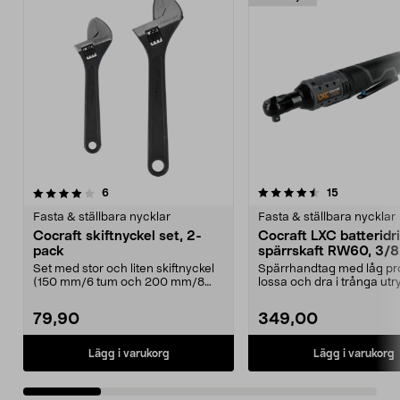
4.5 av 5 stjärnor
recensioner
4.5 av 5 stjärnor
recensioner
6
15
Fasta & ställbara nycklar
Fasta & ställbara nycklar
Cocraft skiftnyckel set, 2-
Cocraft LXC batteridr
pack
spärrskaft RW60, 3/8
tum, 18 V
Set med stor och liten skiftnyckel
Spärrhandtag med låg pro
(150 mm/6 tum och 200 mm/8
lossa och dra i trånga u
tum). Cocraft skif...
Cocraft LXC RW60 ...
79,90
349,00
Lägg i varukorg
Lägg i varukorg