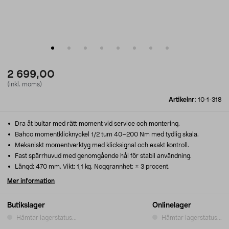
2 699,00
(inkl. moms)
Artikelnr:
10-1-318
Dra åt bultar med rätt moment vid service och montering.
Bahco momentklicknyckel 1/2 tum 40–200 Nm med tydlig skala.
Mekaniskt momentverktyg med klicksignal och exakt kontroll.
Fast spärrhuvud med genomgående hål för stabil användning.
Längd: 470 mm. Vikt: 1,1 kg. Noggrannhet: ± 3 procent.
Mer information
Butikslager
Onlinelager
Hämtar lagerstatus...
Hämtar lagerstatus...