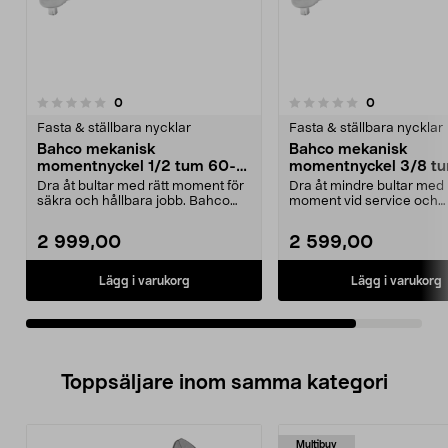
recensioner
recensioner
0
0
0.0 av 5 stjärnor
Fasta & ställbara nycklar
Fasta & ställbara nycklar
Bahco mekanisk
Bahco mekanisk
momentnyckel 1/2 tum 60-
momentnyckel 3/8 tu
340 Nm
50 Nm
Dra åt bultar med rätt moment för
Dra åt mindre bultar med 
säkra och hållbara jobb. Bahco
moment vid service och
momentnyckel 1/...
montering. Bahco momentk
2 999,00
2 599,00
Lägg i varukorg
Lägg i varukorg
Toppsäljare inom samma kategori
Multibuy