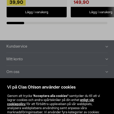
39,90
149,90
Lägg i varukorg
Lägg i varukorg
Sidfot
Kundservice
Mitt konto
Om oss
Aktuellt
Vi på Clas Ohlson använder cookies
Genom att trycka
”Acceptera alla cookies”
samtycker du till att vi
Våra bolag
lagrar cookies och andra spårtekniker på din enhet
enligt vår
cookiepolicy
för att förbättra upplevelsen på vår webbplats,
analysera webbplatsens användning samt anpassa våra
Hitta butik
marknadsföringsinsatser. Vi använder fyra kategorier av cookies: