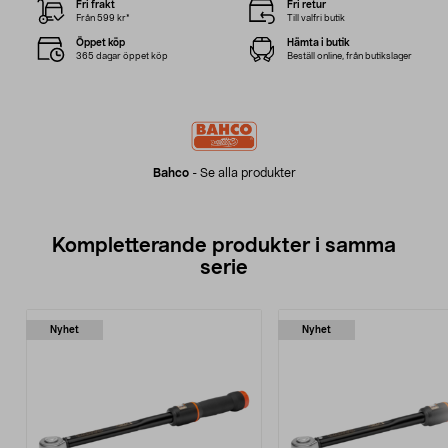
Fri frakt
Fri retur
Från 599 kr*
Till valfri butik
Öppet köp
Hämta i butik
365 dagar öppet köp
Beställ online, från butikslager
Bahco
-
Se alla produkter
Kompletterande produkter i samma
serie
Nyhet
Nyhet