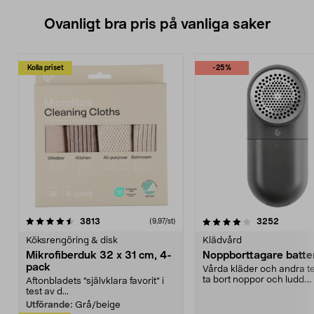
Ovanligt bra pris på vanliga saker
Kolla priset
-25%
4.0av 5 stjärnor
recensioner
4.5av 5 stjärnor
recensio
3813
3252
(9,97/st)
Köksrengöring & disk
Klädvård
Mikrofiberduk 32 x 31 cm, 4-
Noppborttagare batter
pack
Vårda kläder och andra tex
ta bort noppor och ludd.
Aftonbladets "självklara favorit” i
Noppborttagaren fräs...
test av d...
Utförande:
Grå/beige