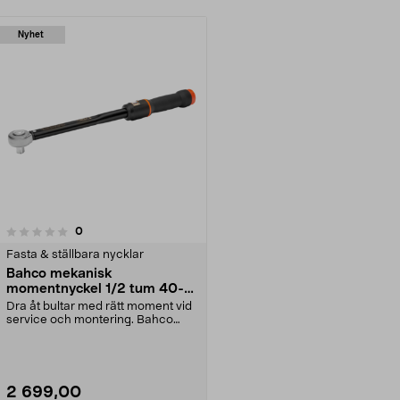
Nyhet
recensioner
0
Fasta & ställbara nycklar
Bahco mekanisk
momentnyckel 1/2 tum 40-
200 Nm
Dra åt bultar med rätt moment vid
service och montering. Bahco
momentklicknyckel...
2 699,00