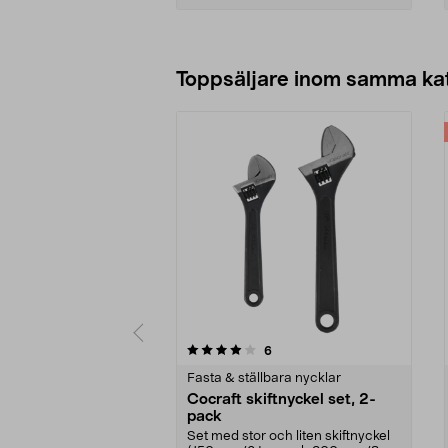
Lägg i varukorg
Toppsäljare inom samma ka
0 av 5 stjärnor
4.5 av 5 stjärnor
recensioner
6
Fasta & ställbara nycklar
Cocraft skiftnyckel set, 2-
pack
Set med stor och liten skiftnyckel