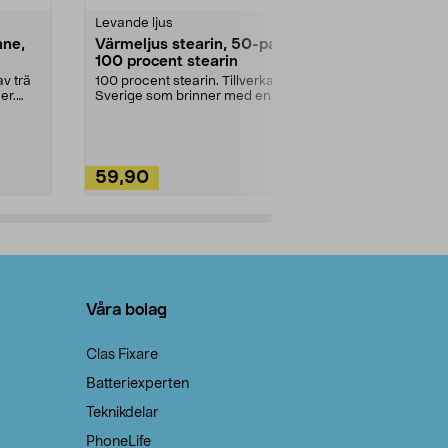
Levande ljus
Rengöringsm
nne,
Värmeljus stearin, 50-pack,
Bikarbonat
100 procent stearin
Ett allsidigt 
städning och 
v trä
100 procent stearin. Tillverkade i
ute. Städa med
er.
Sverige som brinner med en
vacker och sotfri ...
59,90
49,90
Lägg i varukorg
Lägg
Våra bolag
Clas Fixare
Batteriexperten
Teknikdelar
PhoneLife