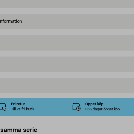
information
Fri retur
Öppet köp
Till valfri butik
365 dagar öppet köp
 samma serie