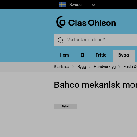
Select
Sweden
market
Hem
El
Fritid
Bygg
Startsida
Bygg
Handverktyg
Fasta &
Bahco mekanisk mo
Nyhet