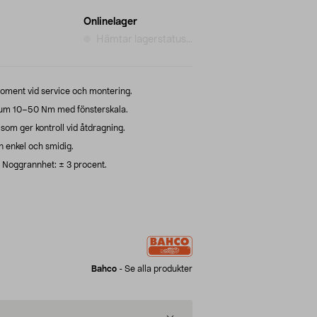
Onlinelager
Hämtar lagerstatus...
oment vid service och montering.
um 10–50 Nm med fönsterskala.
om ger kontroll vid åtdragning.
n enkel och smidig.
 Noggrannhet: ± 3 procent.
Bahco
-
Se alla produkter