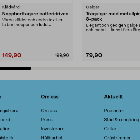
Klädvård
Galgar
Noppborttagare batteridriven
Trägalgar med metallpi
8-pack
Vårda kläder och andra textilier –
ta bort noppor och ludd.
Elegant och gedigen galge a
Noppborttagaren fräs...
och metall – finns i flera färg
Galge med sv...
149,90
79,90
199,90
Lägg i varukorg
Lägg i varukorg
o
Om oss
Aktuellt
egistrera
Om oss
Presenter
enord
Press
Städ & rengöring
ation
Investerare
Grillar
istorik
Hållbarhet
Grästrimmer