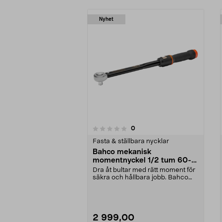
Nyhet
recensioner
0
0 av 5 stjärnor
0.0 av 5 stjärnor
Fasta & ställbara nycklar
Bahco mekanisk
momentnyckel 1/2 tum 60-
340 Nm
Dra åt bultar med rätt moment för
säkra och hållbara jobb. Bahco
momentnyckel 1/...
2 999,00