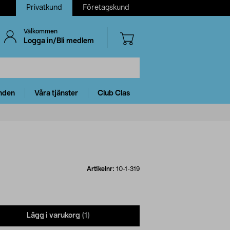
Privatkund
Företagskund
Välkommen
Logga in/Bli medlem
nden
Våra tjänster
Club Clas
Artikelnr:
10-1-319
Lägg i varukorg
(1)