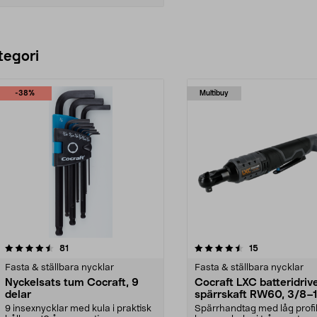
Lägg i varukorg
tegori
-38%
Multibuy
4.5 av 5 stjärnor
recensioner
4.0 av 5 stjärnor
recensioner
81
15
Fasta & ställbara nycklar
Fasta & ställbara nycklar
Nyckelsats tum Cocraft, 9
Cocraft LXC batteridriv
delar
spärrskaft RW60, 3/8–
tum, 18 V
9 insexnycklar med kula i praktisk
Spärrhandtag med låg profi