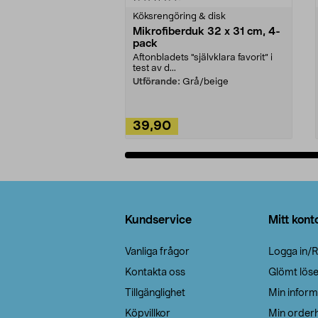
Köksrengöring & disk
Mikrofiberduk 32 x 31 cm, 4-
pack
Aftonbladets "självklara favorit” i
test av d...
Utförande:
Grå/beige
39,90
Lägg i varukorg
Sidfot
Kundservice
Mitt kont
Vanliga frågor
Logga in/R
Kontakta oss
Glömt lös
Tillgänglighet
Min inform
Köpvillkor
Min orderh