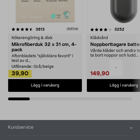
4.0av 5 stjärnor
recensioner
4.5av 5 stjärnor
recensio
3813
3252
(9,97/st)
Köksrengöring & disk
Klädvård
Mikrofiberduk 32 x 31 cm, 4-
Noppborttagare batter
pack
Vårda kläder och andra tex
ta bort noppor och ludd.
Aftonbladets "självklara favorit” i
Noppborttagaren fräs...
test av d...
Utförande:
Grå/beige
-
39,90
149,90
Lägg i varukorg
Lägg i varukorg
Sidfot
Kundservice