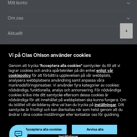
Mitt konto
Om oss
Product
+
Aktuellt
quantity
Våra bolag
Vi på Clas Ohlson använder cookies
Hitta butik
Genom att trycka
”Acceptera alla cookies”
samtycker du till att vi
lagrar cookies och andra spårtekniker på din enhet
enligt vår
cookiepolicy
för att förbättra upplevelsen på vår webbplats,
SE
NO
FI
analysera webbplatsens användning samt anpassa våra
marknadsföringsinsatser. Vi använder fyra kategorier av cookies:
nödvändiga, funktionella, analys och annonsering. För nödvändiga
cookies krävs inte ditt samtycke eftersom dessa cookies är
nödvändiga för att innehållet på webbplatsen ska kunna fungera. Om
du istället vill skräddarsy dina val kan du trycka på
inställningar
. Ditt
samtycke är frivilligt och kan återkallas när som helst genom att du
ändrar i dina cookie-inställningar eller kontaktar oss för guidning.
Köpvillkor
Privacy statement
Klubbvillkor
För företag
Ändra till priser exklusive moms
Acceptera alla cookies
Avvisa alla
Lägg i varukorg
(1)
Inställningar