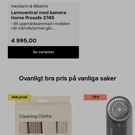
Hemlarm & tillbehör
Larmcentral med kamera
Home Prosafe 2745
• Bli uppmärksammad i mobilen
när inbrottslarmet går.
• Välj om larmet ska ringa upp,
skicka SMS eller skicka bilder som
4 995,00
MMS.
• Använder mobiltelefonnätet,
idealiskt för fritidshuset.
Se varianter
• Trådlösa sensorer och tillbehör
för enkel installation.
• Utbyggbar för att t.ex. få
brandlarm eller för att fjärrstyra
apparater.
Ovanligt bra pris på vanliga saker
Kolla priset
-25%