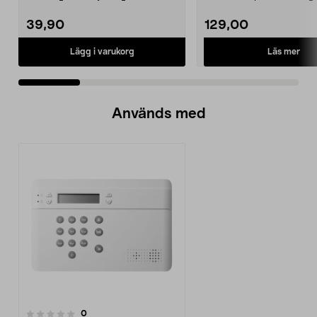
solceller och AA-...
Northlight. Solcell d...
39,90
129,00
Läs mer
Lägg i varukorg
Används med
recensioner
0