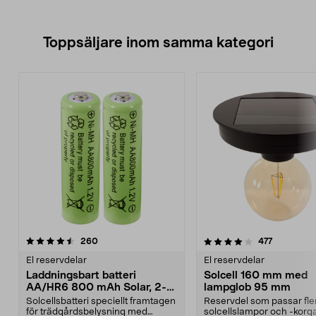
Toppsäljare inom samma kategori
4.0 av 5 stjärnor
recensioner
4.5 av 5 stjärnor
recensione
260
477
El reservdelar
El reservdelar
Laddningsbart batteri
Solcell 160 mm med
AA/HR6 800 mAh Solar, 2-
lampglob 95 mm
pack
Solcellsbatteri speciellt framtagen
Reservdel som passar fle
för trädgårdsbelysning med
solcellslampor och -korga