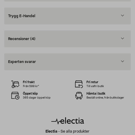
Trygg E-Handel
Recensioner
(4)
Experten svarar
Fri frakt
Fri retur
Från 599 kr*
Till valfri butik
Öppet köp
Hämta i butik
365 dagar öppet köp
Beställ online, från butikslager
Electia
-
Se alla produkter