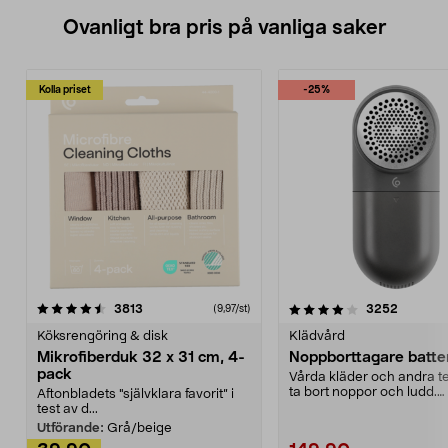
Ovanligt bra pris på vanliga saker
Kolla priset
-25%
4.0av 5 stjärnor
recensioner
4.5av 5 stjärnor
recensio
3813
3252
(9,97/st)
Köksrengöring & disk
Klädvård
Mikrofiberduk 32 x 31 cm, 4-
Noppborttagare batter
pack
Vårda kläder och andra tex
ta bort noppor och ludd.
Aftonbladets "självklara favorit” i
Noppborttagaren fräs...
test av d...
Utförande:
Grå/beige