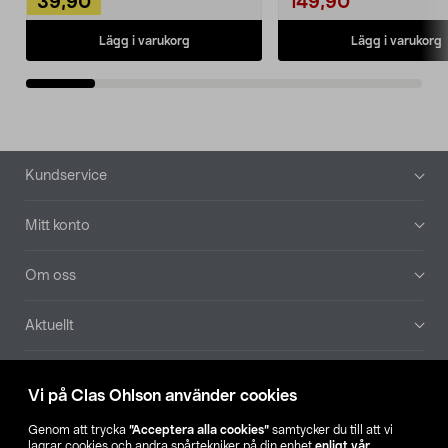
39,90
149,90
Lägg i varukorg
Lägg i varukorg
Sidfot
Kundservice
Mitt konto
Om oss
Aktuellt
Våra bolag
Vi på Clas Ohlson använder cookies
Hitta butik
Genom att trycka
”Acceptera alla cookies”
samtycker du till att vi
lagrar cookies och andra spårtekniker på din enhet
enligt vår