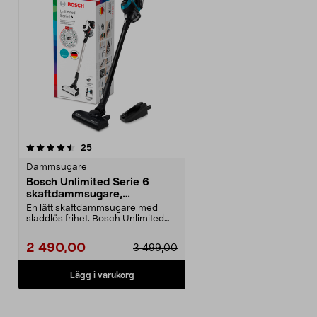
recensioner
25
Dammsugare
Bosch Unlimited Serie 6
skaftdammsugare,
BBS611LAG
En lätt skaftdammsugare med
sladdlös frihet. Bosch Unlimited
Serie 6 dammsugare ...
2 490,00
3 499,00
Lägg i varukorg