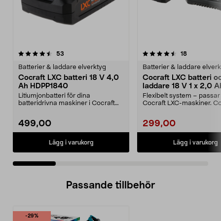
4.5 av 5 stjärnor
recensioner
5.0 av 5 stjärnor
recensioner
53
18
Batterier & laddare elverktyg
Batterier & laddare elver
Cocraft LXC batteri 18 V 4,0
Cocraft LXC batteri o
Ah HDPP1840
laddare 18 V 1 x 2,0 A
CBS42
Litiumjonbatteri för dina
Flexibelt system – passar 
batteridrivna maskiner i Cocraft
Cocraft LXC-maskiner. Co
LXC-systemet. Cocraft...
LXC CBS42 – 18...
499,00
299,00
Lägg i varukorg
Lägg i varukorg
Passande tillbehör
-29%