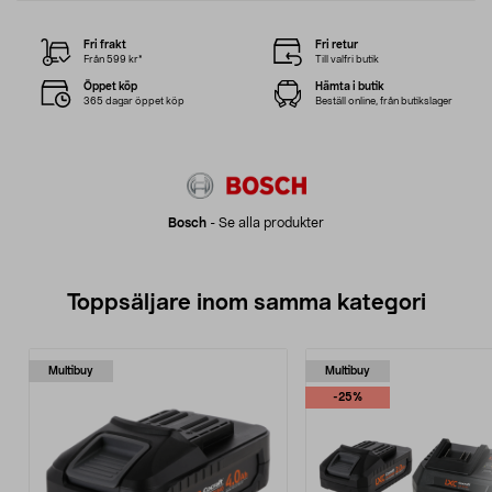
Fri frakt
Fri retur
Från 599 kr*
Till valfri butik
Öppet köp
Hämta i butik
365 dagar öppet köp
Beställ online, från butikslager
Bosch
-
Se alla produkter
Toppsäljare inom samma kategori
Multibuy
Multibuy
-25%