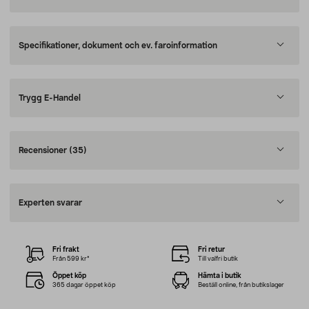
Specifikationer, dokument och ev. faroinformation
Trygg E-Handel
Recensioner
(35)
Experten svarar
Fri frakt
Fri retur
Från 599 kr*
Till valfri butik
Öppet köp
Hämta i butik
365 dagar öppet köp
Beställ online, från butikslager