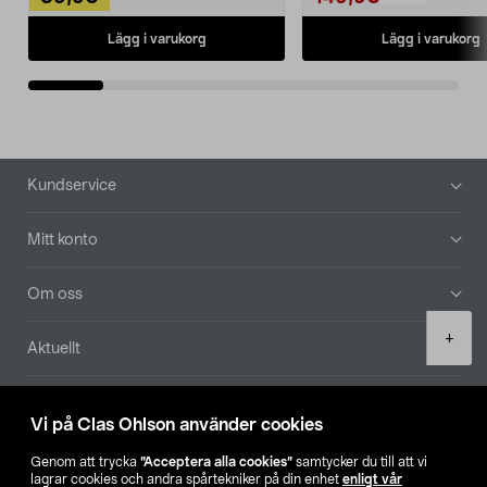
Lägg i varukorg
Lägg i varukorg
Sidfot
Kundservice
Mitt konto
Om oss
Product
+
Aktuellt
quantity
Våra bolag
Vi på Clas Ohlson använder cookies
Hitta butik
Genom att trycka
”Acceptera alla cookies”
samtycker du till att vi
lagrar cookies och andra spårtekniker på din enhet
enligt vår