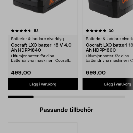
5.0 av 5 stjärnor
recensioner
4.5 av 5 stjärnor
recensione
53
30
Batterier & laddare elverktyg
Batterier & laddare elver
Cocraft LXC batteri 18 V 4,0
Cocraft LXC batteri 1
Ah HDPP1840
Ah HDPP1860
Litiumjonbatteri för dina
Litiumjonbatteri för dina
batteridrivna maskiner i Cocraft
batteridrivna maskiner i 
LXC-systemet. Cocraft...
LXC-systemet. Cocraft...
499,00
699,00
Lägg i varukorg
Lägg i varukorg
Passande tillbehör