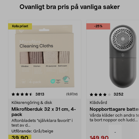
Ovanligt bra pris på vanliga saker
Kolla priset
-25%
4.0av 5 stjärnor
recensioner
4.5av 5 stjärnor
recensio
3813
3252
(9,97/st)
Köksrengöring & disk
Klädvård
Mikrofiberduk 32 x 31 cm, 4-
Noppborttagare batter
pack
Vårda kläder och andra tex
ta bort noppor och ludd.
Aftonbladets "självklara favorit” i
Noppborttagaren fräs...
test av d...
Utförande:
Grå/beige
-
39,90
149,90