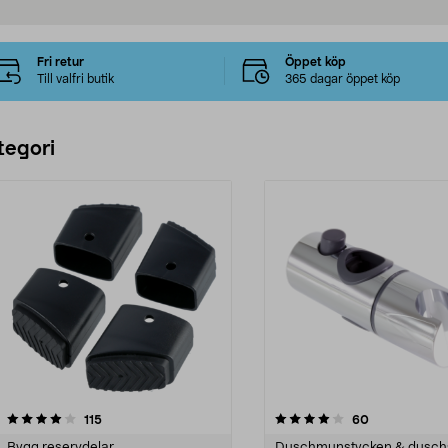
Fri retur
Öppet köp
Till valfri butik
365 dagar öppet köp
tegori
4.0 av 5 stjärnor
recensioner
4.5 av 5 stjärnor
recensioner
115
60
Bygg reservdelar
Duschmunstycken & dusch