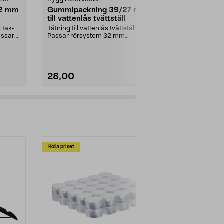
22 mm
Gummipackning 39/27 mm
Innerslang
till vattenlås tvättställ
med böjd ve
 tak-
Tätning till vattenlås tvättställ.
Innerslang för
assar
Passar rörsystem 32 mm
tum, 260 x 8
(innerdiameter).
mm. Passar luf
28,00
99,00
Kolla priset
Multibuy