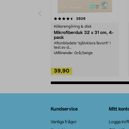
5av 5 stjärnor
4.0av 5 stjärnor
recensioner
3808
Köksrengöring & disk
Mikrofiberduk 32 x 31 cm, 4-
pack
Aftonbladets "självklara favorit” i
test av d...
Utförande:
Grå/beige
39,90
Lägg i varukorg
Sidfot
Kundservice
Mitt kont
Vanliga frågor
Logga in/R