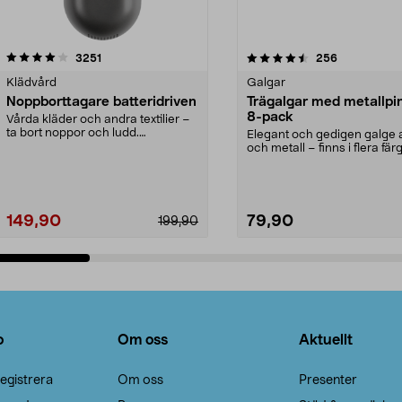
4.5av 5 stjärnor
recensioner
4.0av 5 stjärnor
recensioner
3251
256
Klädvård
Galgar
Noppborttagare batteridriven
Trägalgar med metallpi
8-pack
Vårda kläder och andra textilier –
ta bort noppor och ludd.
Elegant och gedigen galge a
Noppborttagaren fräs...
och metall – finns i flera färg
Galge med sv...
149,90
79,90
199,90
Lägg i varukorg
Lägg i varukorg
o
Om oss
Aktuellt
egistrera
Om oss
Presenter