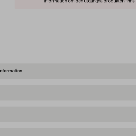
Information om den utgångna produkten finns l
information