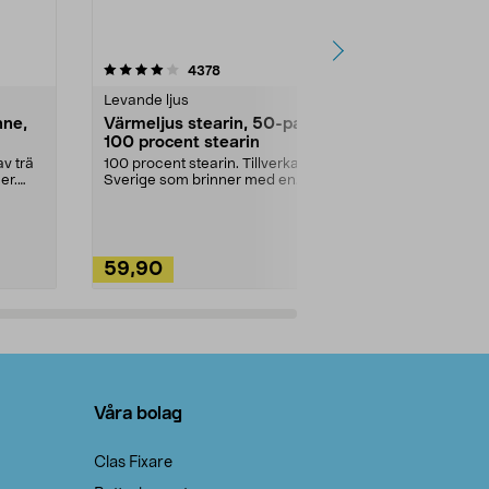
4.5av 5 stjärnor
recensioner
4.5
4378
2
Levande ljus
Rengöringsm
nne,
Värmeljus stearin, 50-pack,
Bikarbonat
100 procent stearin
Ett allsidigt 
städning och 
v trä
100 procent stearin. Tillverkade i
ute. Städa med
er.
Sverige som brinner med en
vacker och sotfri ...
59,90
49,90
Lägg i varukorg
Lägg
Våra bolag
Clas Fixare