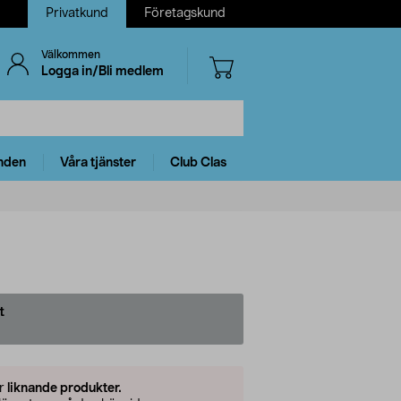
Privatkund
Företagskund
Välkommen
Logga in/Bli medlem
nden
Våra tjänster
Club Clas
t
er
liknande produkter.