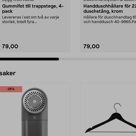
Gummifot till trappstege, 4-
Handduschhållare för 
pack
duschstång, krom
Levereras i set om två av varje
Hållare för duschhandtag till
storlek, totalt fyra
och handdusch 40-9865.P
stycken.Innermåtten på de t...
22 mm stång och ...
79,00
79,00
 saker
-25%