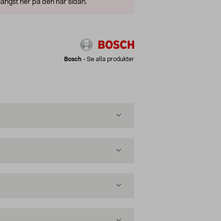
ängst ner på den här sidan.
Bosch
-
Se alla produkter