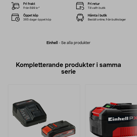
Fri frakt
Fri retur
Från 599 kr*
Till valfri butik
Öppet köp
Hämta i butik
365 dagar öppet köp
Beställ online, från butikslager
Einhell
-
Se alla produkter
Kompletterande produkter i samma
serie