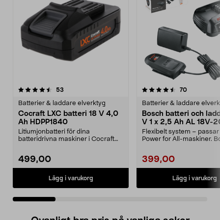
4.5 av 5 stjärnor
recensioner
4.5 av 5 stjärnor
recensioner
53
70
Batterier & laddare elverktyg
Batterier & laddare elver
Cocraft LXC batteri 18 V 4,0
Bosch batteri och lad
Ah HDPP1840
V 1 x 2,5 Ah AL 18V-2
Litiumjonbatteri för dina
Flexibelt system – passar 
batteridrivna maskiner i Cocraft
Power for All-maskiner. 
LXC-systemet. Cocraft...
startset 18 V ...
499,00
399,00
Lägg i varukorg
Lägg i varukorg