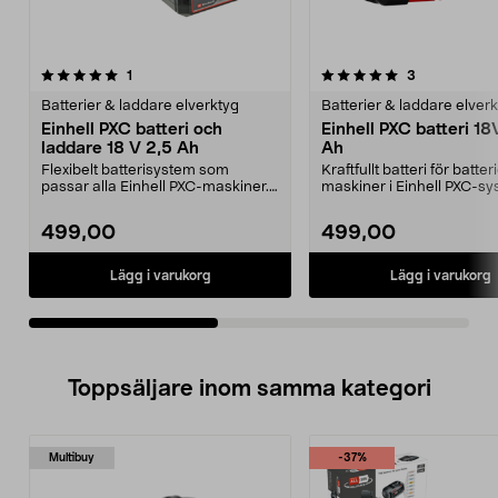
5.0av 5 stjärnor
recensioner
recensioner
1
3
0.0 av 5 stjärnor
Batterier & laddare elverktyg
Batterier & laddare elver
Einhell PXC batteri och
Einhell PXC batteri 18
laddare 18 V 2,5 Ah
Ah
Flexibelt batterisystem som
Kraftfullt batteri för batter
passar alla Einhell PXC-maskiner.
maskiner i Einhell PXC-sy
Einhell PXC startk...
Einhell PX...
499,00
499,00
Lägg i varukorg
Lägg i varukorg
Toppsäljare inom samma kategori
Multibuy
-37%