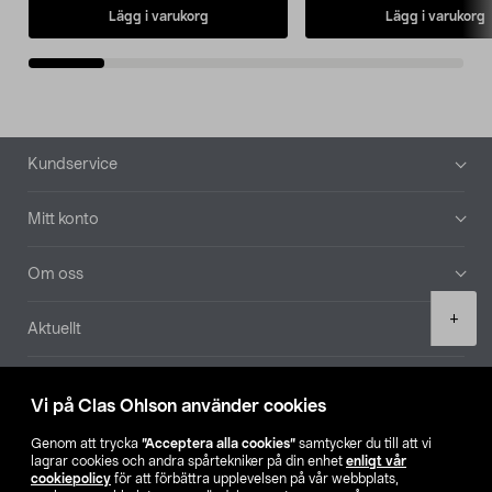
Lägg i varukorg
Lägg i varukorg
Sidfot
Kundservice
Mitt konto
Om oss
Product
+
Aktuellt
quantity
Våra bolag
Vi på Clas Ohlson använder cookies
Hitta butik
Genom att trycka
”Acceptera alla cookies”
samtycker du till att vi
lagrar cookies och andra spårtekniker på din enhet
enligt vår
cookiepolicy
för att förbättra upplevelsen på vår webbplats,