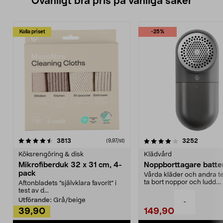
Ovanligt bra pris på vanliga saker
Kolla priset
-25%
4.0av 5 stjärnor
recensioner
4.5av 5 stjärnor
recensio
3813
3252
(9,97/st)
Köksrengöring & disk
Klädvård
Mikrofiberduk 32 x 31 cm, 4-
Noppborttagare batter
pack
Vårda kläder och andra tex
ta bort noppor och ludd.
Aftonbladets "självklara favorit” i
Noppborttagaren fräs...
test av d...
Utförande:
Grå/beige
-
39,90
149,90