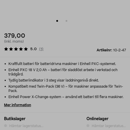
379,00
(inkl. moms)
5.0
(
1
)
Artikelnr:
10-2-47
Kraftfullt batteri för batteridrivna maskiner i Einhell PXC-systemet.
Einhell PXC 18 V 2,0 Ah – batteri för sladdlöst arbete i verkstad och
trädgård.
Tydlig batteriindikator i 3 steg visar laddningsnivå direkt.
Kompatibelt med Twin-Pack (36 V) – för maskiner anpassade för Twin-
Pack.
Einhell Power X-Change-system – använd ett batteri till flera maskiner.
Mer information
Butikslager
Onlinelager
Hämtar lagerstatus...
Hämtar lagerstatus...