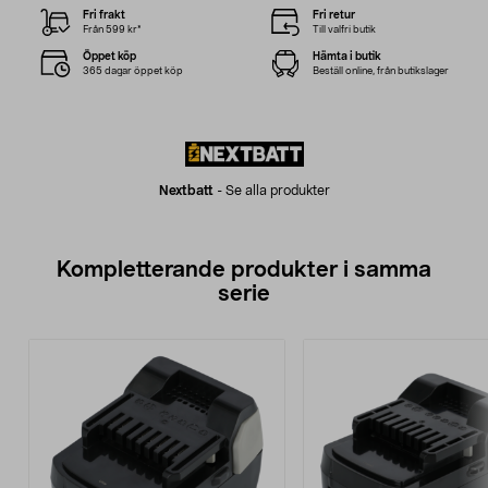
Fri frakt
Fri retur
Från 599 kr*
Till valfri butik
Öppet köp
Hämta i butik
365 dagar öppet köp
Beställ online, från butikslager
Nextbatt
-
Se alla produkter
Kompletterande produkter i samma
serie