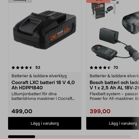
4.5 av 5 stjärnor
recensioner
4.5 av 5 stjärnor
recensioner
53
70
Batterier & laddare elverktyg
Batterier & laddare elver
Cocraft LXC batteri 18 V 4,0
Bosch batteri och lad
Ah HDPP1840
V 1 x 2,5 Ah AL 18V-2
Litiumjonbatteri för dina
Flexibelt system – passar 
batteridrivna maskiner i Cocraft
Power for All-maskiner. 
LXC-systemet. Cocraft...
startset 18 V ...
499,00
399,00
Lägg i varukorg
Lägg i varukorg