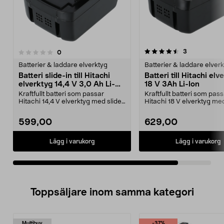
4.5av 5 stjärnor
recensioner
3
recensioner
0
Batterier & laddare elverktyg
Batterier & laddare elver
Batteri slide-in till Hitachi
Batteri till Hitachi elv
elverktyg 14,4 V 3,0 Ah Li-
18 V 3Ah Li-Ion
Ion
Kraftfullt batteri som passar
Kraftfullt batteri som pas
Hitachi 14,4 V elverktyg med slide-
Hitachi 18 V elverktyg med
in-fäste. Robus...
in-fäste. Robust ...
599,00
629,00
Lägg i varukorg
Lägg i varukorg
Toppsäljare inom samma kategori
Multibuy
-37%