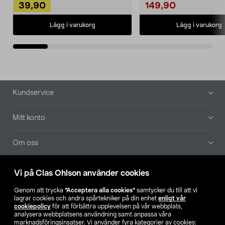
39,90
149,90
Lägg i varukorg
Lägg i varukorg
Sidfot
Kundservice
Mitt konto
Om oss
Aktuellt
Vi på Clas Ohlson använder cookies
Genom att trycka
”Acceptera alla cookies”
samtycker du till att vi
Våra bolag
lagrar cookies och andra spårtekniker på din enhet
enligt vår
cookiepolicy
för att förbättra upplevelsen på vår webbplats,
analysera webbplatsens användning samt anpassa våra
Hitta butik
marknadsföringsinsatser. Vi använder fyra kategorier av cookies: