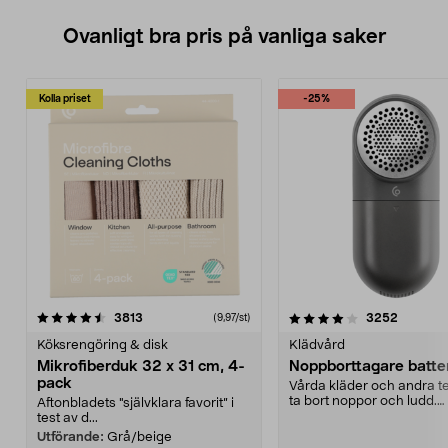
Ovanligt bra pris på vanliga saker
Kolla priset
-25%
4.0av 5 stjärnor
recensioner
4.5av 5 stjärnor
recensio
3813
3252
(9,97/st)
Köksrengöring & disk
Klädvård
Mikrofiberduk 32 x 31 cm, 4-
Noppborttagare batter
pack
Vårda kläder och andra tex
ta bort noppor och ludd.
Aftonbladets "självklara favorit” i
Noppborttagaren fräs...
test av d...
Utförande:
Grå/beige