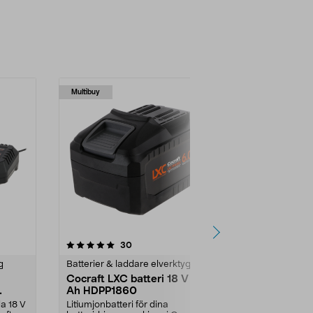
Multibuy
4.5 av 5 stjärnor
recensioner
4.5
30
g
Batterier & laddare elverktyg
Batterier & l
Cocraft LXC batteri 18 V 6,0
Ryobi batte
Ah HDPP1860
Compact 18
Ah RB1824
la 18 V
Litiumjonbatteri för dina
Jobba bättre