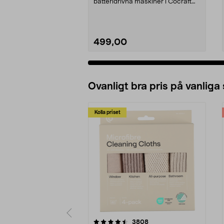
batteridrivna maskiner i Cocraft
LXC-systemet. Cocraft...
499,00
Ovanligt bra pris på vanliga
Kolla priset
5av 5 stjärnor
4.0av 5 stjärnor
recensioner
3808