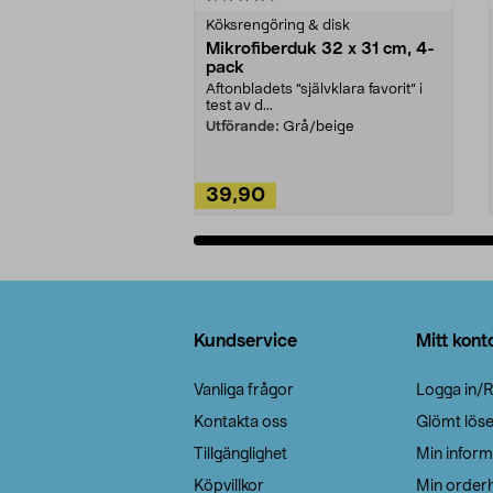
Köksrengöring & disk
Mikrofiberduk 32 x 31 cm, 4-
pack
Aftonbladets "självklara favorit” i
test av d...
Utförande:
Grå/beige
39,90
Lägg i varukorg
Sidfot
Kundservice
Mitt kont
Vanliga frågor
Logga in/R
Kontakta oss
Glömt lös
Tillgänglighet
Min inform
Köpvillkor
Min orderh