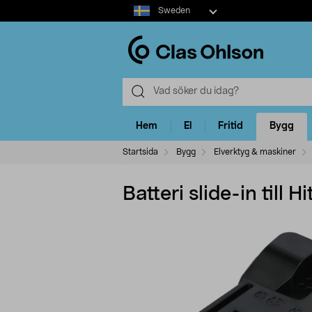
Select
Sweden
market
Hem
El
Fritid
Bygg
Startsida
Bygg
Elverktyg & maskiner
Batteri slide-in till 