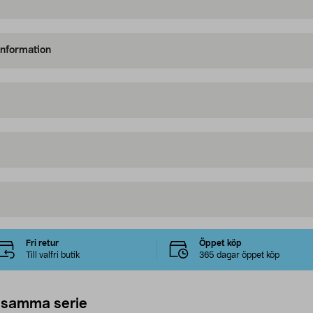
information
Fri retur
Öppet köp
Till valfri butik
365 dagar öppet köp
 samma serie