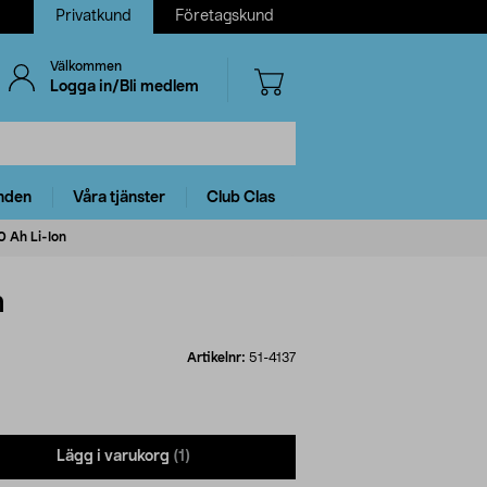
Privatkund
Företagskund
Välkommen
Logga in/Bli medlem
nden
Våra tjänster
Club Clas
,0 Ah Li-Ion
n
Artikelnr:
51-4137
Lägg i varukorg
(1)