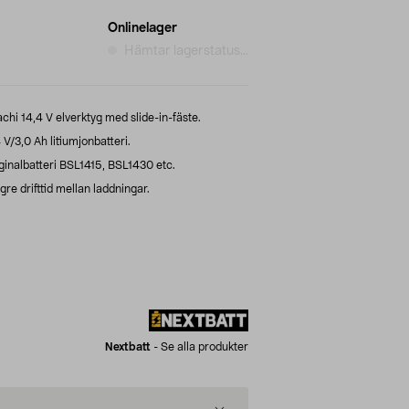
Onlinelager
Hämtar lagerstatus...
achi 14,4 V elverktyg med slide-in-fäste.
V/3,0 Ah litiumjonbatteri.
riginalbatteri BSL1415, BSL1430 etc.
ngre drifttid mellan laddningar.
Nextbatt
-
Se alla produkter