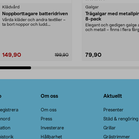
Klädvård
Galgar
Noppborttagare batteridriven
Trägalgar med metallpi
8-pack
Vårda kläder och andra textilier –
ta bort noppor och ludd.
Elegant och gedigen galge a
Noppborttagaren fräs...
och metall – finns i flera färg
Galge med sv...
149,90
79,90
199,90
Lägg i varukorg
Lägg i varukorg
o
Om oss
Aktuellt
egistrera
Om oss
Presenter
enord
Press
Städ & rengöring
ation
Investerare
Grillar
istorik
Hållbarhet
Grästrimmer