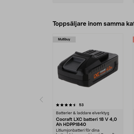
Lägg i varukorg
Toppsäljare inom samma ka
Multibuy
5 av 5 stjärnor
4.5 av 5 stjärnor
recensioner
53
Batterier & laddare elverktyg
Cocraft LXC batteri 18 V 4,0
Ah HDPP1840
Litiumjonbatteri för dina