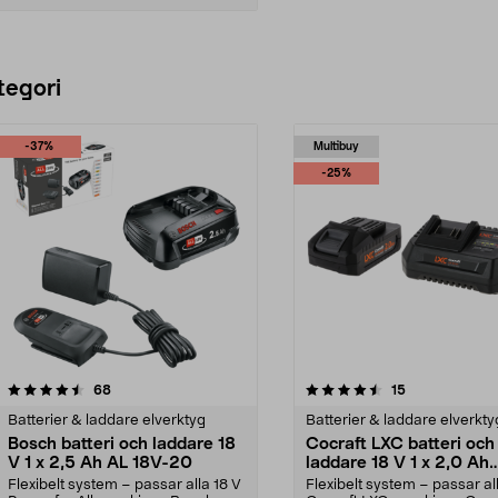
Lägg i varukorg
tegori
-37%
Multibuy
-25%
4.5 av 5 stjärnor
recensioner
5.0 av 5 stjärnor
recensioner
68
15
Batterier & laddare elverktyg
Batterier & laddare elverkty
Bosch batteri och laddare 18
Cocraft LXC batteri och
V 1 x 2,5 Ah AL 18V-20
laddare 18 V 1 x 2,0 Ah
CBS42
Flexibelt system – passar alla 18 V
Flexibelt system – passar al