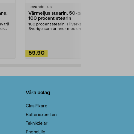
Levande ljus
Rengöringsm
nne,
Värmeljus stearin, 50-pack,
Bikarbonat
100 procent stearin
Ett allsidigt 
städning och 
v trä
100 procent stearin. Tillverkade i
ute. Städa med
er.
Sverige som brinner med en
vacker och sotfri ...
59,90
49,90
Lägg i varukorg
Lägg
Våra bolag
Clas Fixare
Batteriexperten
Teknikdelar
PhoneLife