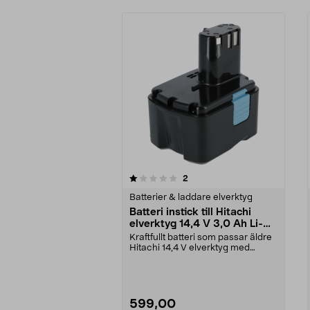
0av 5 stjärnor
4.5av 5 stjärnor
recensioner
2
Batterier & laddare elverktyg
Batteri instick till Hitachi
elverktyg 14,4 V 3,0 Ah Li-
Ion
Kraftfullt batteri som passar äldre
Hitachi 14,4 V elverktyg med
insticksfäste. ...
599,00