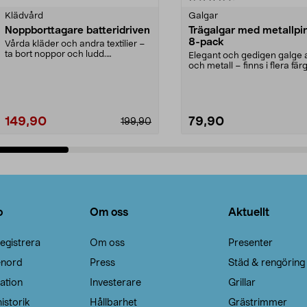
Klädvård
Galgar
Noppborttagare batteridriven
Trägalgar med metallpi
8-pack
Vårda kläder och andra textilier –
ta bort noppor och ludd.
Elegant och gedigen galge a
Noppborttagaren fräs...
och metall – finns i flera färg
Galge med sv...
149,90
79,90
199,90
Lägg i varukorg
Lägg i varukorg
o
Om oss
Aktuellt
egistrera
Om oss
Presenter
enord
Press
Städ & rengöring
ation
Investerare
Grillar
istorik
Hållbarhet
Grästrimmer