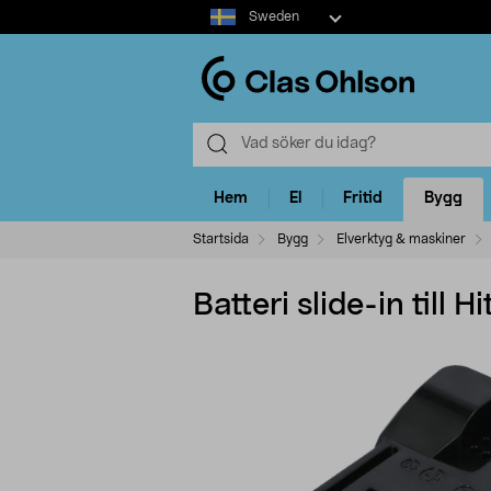
Select
Sweden
market
Hem
El
Fritid
Bygg
Startsida
Bygg
Elverktyg & maskiner
Batteri slide-in till 