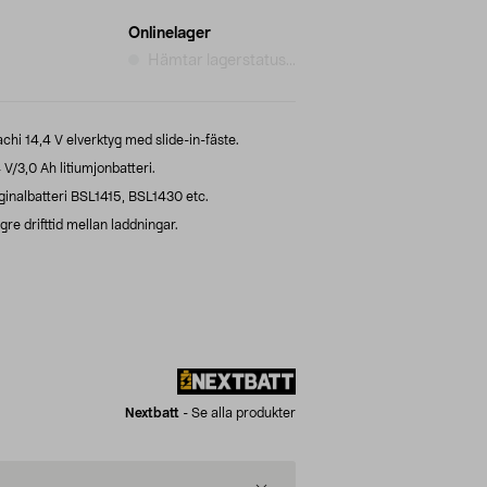
Onlinelager
Hämtar lagerstatus...
achi 14,4 V elverktyg med slide-in-fäste.
V/3,0 Ah litiumjonbatteri.
riginalbatteri BSL1415, BSL1430 etc.
ngre drifttid mellan laddningar.
Nextbatt
-
Se alla produkter