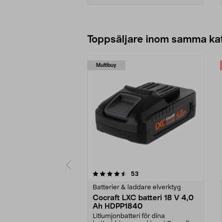
Lägg i varukorg
Toppsäljare inom samma ka
Multibuy
5 av 5 stjärnor
4.5 av 5 stjärnor
recensioner
53
Batterier & laddare elverktyg
Cocraft LXC batteri 18 V 4,0
Ah HDPP1840
Litiumjonbatteri för dina