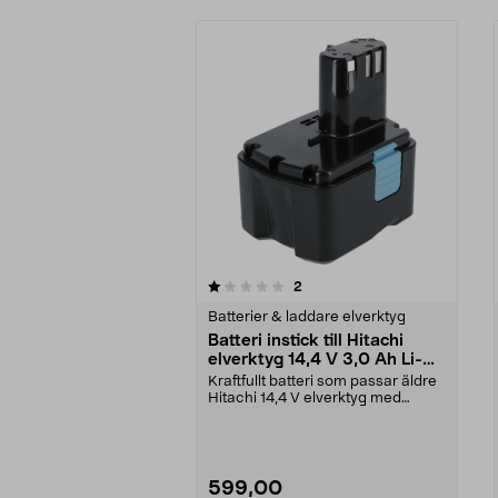
0av 5 stjärnor
4.5av 5 stjärnor
recensioner
2
Batterier & laddare elverktyg
Batteri instick till Hitachi
elverktyg 14,4 V 3,0 Ah Li-
Ion
Kraftfullt batteri som passar äldre
Hitachi 14,4 V elverktyg med
insticksfäste. ...
599,00