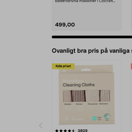
batteridrivna maskiner i Cocraft
LXC-systemet. Cocraft...
499,00
Ovanligt bra pris på vanliga
Kolla priset
5av 5 stjärnor
4.0av 5 stjärnor
recensioner
3809