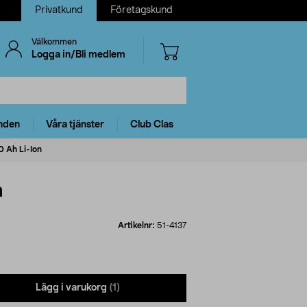
Privatkund
Företagskund
Välkommen
Logga in/Bli medlem
nden
Våra tjänster
Club Clas
,0 Ah Li-Ion
n
Artikelnr:
51-4137
Lägg i varukorg
(1)