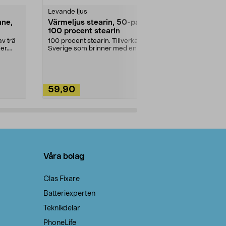
Levande ljus
Rengöringsm
nne,
Värmeljus stearin, 50-pack,
Bikarbonat
100 procent stearin
Ett allsidigt 
städning och 
v trä
100 procent stearin. Tillverkade i
ute. Städa med
er.
Sverige som brinner med en
vacker och sotfri ...
59,90
49,90
Lägg i varukorg
Lägg
Våra bolag
Clas Fixare
Batteriexperten
Teknikdelar
PhoneLife