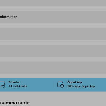
information
Fri retur
Öppet köp
Till valfri butik
365 dagar öppet köp
 samma serie