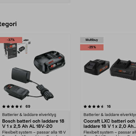
Lägg i varukorg
tegori
-37%
Multibuy
-25%
4.5 av 5 stjärnor
recensioner
5.0 av 5 stjärnor
recensioner
69
16
Batterier & laddare elverktyg
Batterier & laddare elverkty
Bosch batteri och laddare 18
Cocraft LXC batteri och
V 1 x 2,5 Ah AL 18V-20
laddare 18 V 1 x 2,0 Ah
CBS42
Flexibelt system – passar alla 18 V
Flexibelt system – passar al