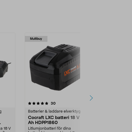
Multibuy
4.5 av 5 stjärnor
recensioner
4.5
30
g
Batterier & laddare elverktyg
Batterier & l
Cocraft LXC batteri 18 V 6,0
Ryobi batte
Ah HDPP1860
Compact 18
Ah RB1824
la 18 V
Litiumjonbatteri för dina
Jobba bättre