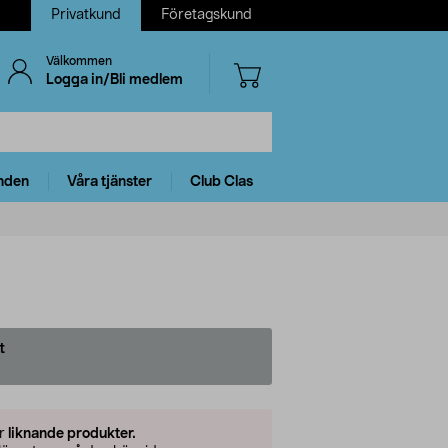
Privatkund
Företagskund
Välkommen
Logga in/Bli medlem
nden
Våra tjänster
Club Clas
t
er
liknande produkter.