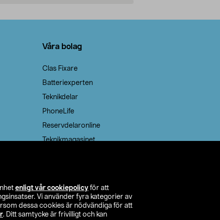
Lägg i varukorg
Lägg
Våra bolag
Clas Fixare
Batteriexperten
Teknikdelar
PhoneLife
Reservdelaronline
Teknikmagasinet
enhet
enligt vår cookiepolicy
för att
insatser. Vi använder fyra kategorier av
tersom dessa cookies är nödvändiga för att
r
. Ditt samtycke är frivilligt och kan