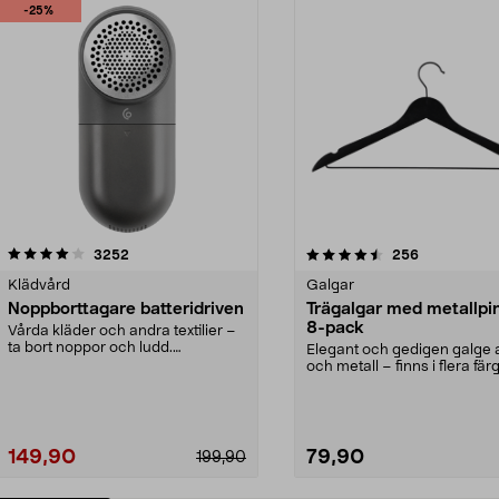
-25%
4.5av 5 stjärnor
recensioner
4.0av 5 stjärnor
recensioner
3252
256
Klädvård
Galgar
Noppborttagare batteridriven
Trägalgar med metallpi
8-pack
Vårda kläder och andra textilier –
ta bort noppor och ludd.
Elegant och gedigen galge a
Noppborttagaren fräs...
och metall – finns i flera färg
Galge med sv...
149,90
79,90
199,90