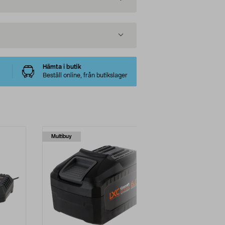
Hämta i butik
Beställ online, från butikslager
Multibuy