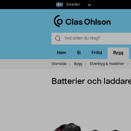
Select
Sweden
market
Hem
El
Fritid
Bygg
Startsida
Bygg
Elverktyg & maskiner
Batterier och ladda