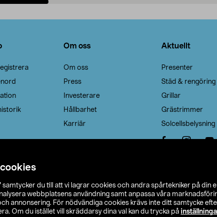
Lägg i varukorg
Lägg i varukorg
o
Om oss
Aktuellt
egistrera
Om oss
Presenter
enord
Press
Städ & rengöring
ation
Investerare
Grillar
istorik
Hållbarhet
Grästrimmer
Karriär
Solcellsbelysning
 cookies
”
samtycker du till att vi lagrar cookies och andra spårtekniker på din 
analysera webbplatsens användning samt anpassa våra marknadsförings
 och annonsering. För nödvändiga cookies krävs inte ditt samtycke ef
a. Om du istället vill skräddarsy dina val kan du trycka på
inställninga