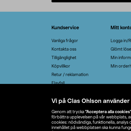
Lägg i varukorg
Sidfot
Kundservice
Mitt kont
Vanliga frågor
Logga in/R
Kontakta oss
Glömt lös
Tillgänglighet
Min inform
Köpvillkor
Min orderh
Retur / reklamation
Elavfall
Cookie policy
Leveransalternativ
Vi på Clas Ohlson använder
Genom att trycka
”Acceptera alla cookies
förbättra upplevelsen på vår webbplats, 
cookies: nödvändiga, funktionella, analys
innehållet på webbplatsen ska kunna funger