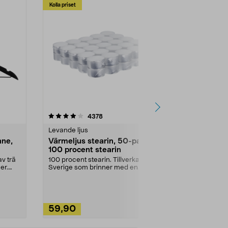
Kolla priset
Multibuy
4.5av 5 stjärnor
recensioner
4.5
4378
2
Levande ljus
Rengöringsm
nne,
Värmeljus stearin, 50-pack,
Bikarbonat
100 procent stearin
Ett allsidigt 
städning och 
v trä
100 procent stearin. Tillverkade i
ute. Städa med
er.
Sverige som brinner med en
vacker och sotfri ...
59,90
49,90