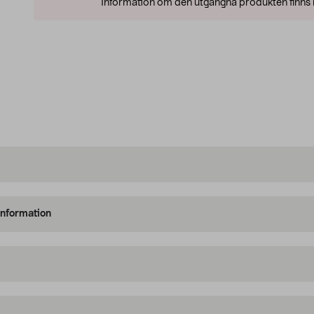
Information om den utgångna produkten finns l
information