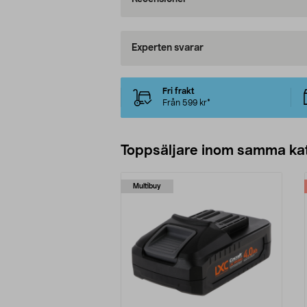
Experten svarar
Fri frakt
Från 599 kr*
Toppsäljare inom samma ka
Multibuy