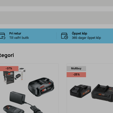
Fri retur
Öppet köp
Till valfri butik
365 dagar öppet köp
tegori
-37%
Multibuy
-25%