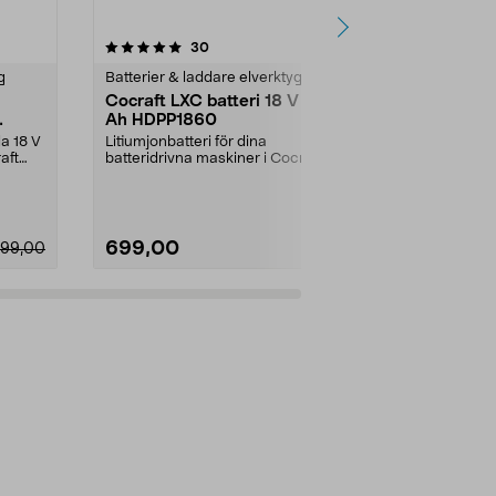
4.5 av 5 stjärnor
recensioner
4.5
30
g
Batterier & laddare elverktyg
Batterier & l
Cocraft LXC batteri 18 V 6,0
Ryobi batte
Ah HDPP1860
Compact 18
Ah RB1824
la 18 V
Litiumjonbatteri för dina
Jobba bättre
aft
batteridrivna maskiner i Cocraft
verktyg från 
LXC-systemet. Cocraft...
Compact RB18
699,00
1499,00
99,00