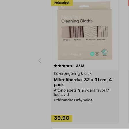
Kolla priset
5av 5 stjärnor
4.0av 5 stjärnor
recensioner
3813
Köksrengöring & disk
Mikrofiberduk 32 x 31 cm, 4-
pack
Aftonbladets "självklara favorit” i
test av d...
Utförande:
Grå/beige
39,90