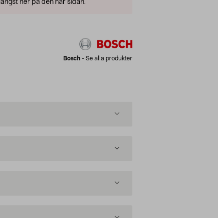
ängst ner på den här sidan.
Bosch
-
Se alla produkter