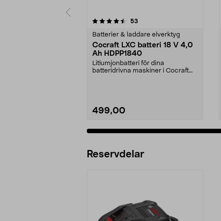
5 av 5 stjärnor
4.5 av 5 stjärnor
recensioner
53
Batterier & laddare elverktyg
Cocraft LXC batteri 18 V 4,0
Ah HDPP1840
Litiumjonbatteri för dina
batteridrivna maskiner i Cocraft
LXC-systemet. Cocraft...
499,00
Reservdelar