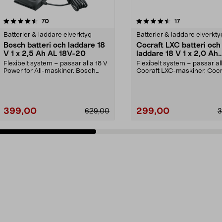
4.5 av 5 stjärnor
recensioner
5.0 av 5 stjärnor
recensioner
70
17
Batterier & laddare elverktyg
Batterier & laddare elverkty
Bosch batteri och laddare 18
Cocraft LXC batteri och
V 1 x 2,5 Ah AL 18V-20
laddare 18 V 1 x 2,0 Ah
CBS42
Flexibelt system – passar alla 18 V
Flexibelt system – passar al
Power for All-maskiner. Bosch
Cocraft LXC-maskiner. Cocr
startset 18 V ...
LXC CBS42 – 18...
399,00
299,00
629,00
3