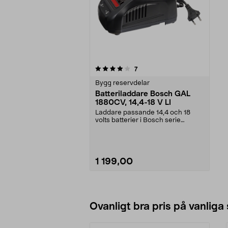
0av 5 stjärnor
recensioner
7
Bygg reservdelar
Batteriladdare Bosch GAL
1880CV, 14,4-18 V LI
Laddare passande 14,4 och 18
volts batterier i Bosch serie
Professional (Bosch B...
1 199,00
Lägg i varukorg
Ovanligt bra pris på vanliga