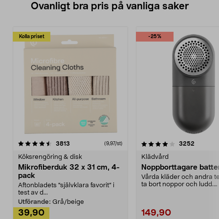
Ovanligt bra pris på vanliga saker
Kolla priset
-25%
4.0av 5 stjärnor
recensioner
4.5av 5 stjärnor
recensio
3813
3252
(9,97/st)
Köksrengöring & disk
Klädvård
Mikrofiberduk 32 x 31 cm, 4-
Noppborttagare batter
pack
Vårda kläder och andra tex
ta bort noppor och ludd.
Aftonbladets "självklara favorit” i
Noppborttagaren fräs...
test av d...
Utförande:
Grå/beige
39,90
149,90