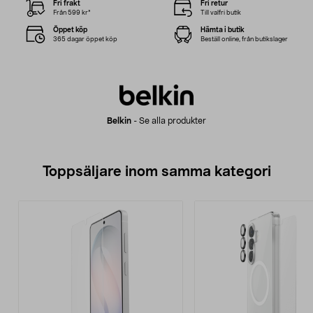
Fri frakt
Fri retur
Från 599 kr*
Till valfri butik
Öppet köp
Hämta i butik
365 dagar öppet köp
Beställ online, från butikslager
Belkin
-
Se alla produkter
Toppsäljare inom samma kategori