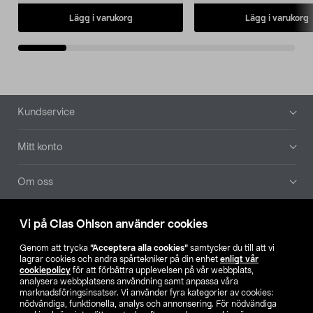
Lägg i varukorg
Lägg i varukorg
Sidfot
Kundservice
Mitt konto
Om oss
Aktuellt
Vi på Clas Ohlson använder cookies
Genom att trycka
”Acceptera alla cookies”
samtycker du till att vi
Våra bolag
lagrar cookies och andra spårtekniker på din enhet
enligt vår
cookiepolicy
för att förbättra upplevelsen på vår webbplats,
analysera webbplatsens användning samt anpassa våra
Hitta butik
marknadsföringsinsatser. Vi använder fyra kategorier av cookies:
nödvändiga, funktionella, analys och annonsering. För nödvändiga