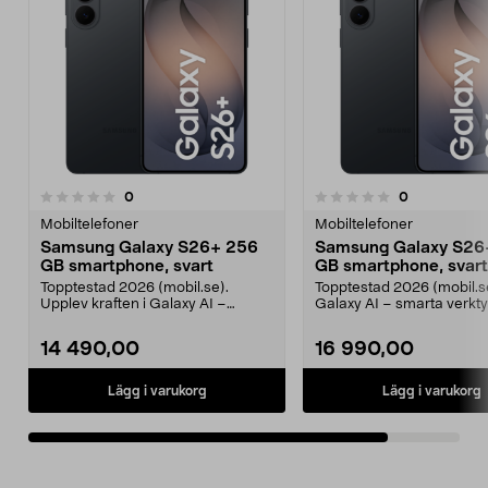
recensioner
recensioner
0
0
0.0 av 5 stjärnor
Mobiltelefoner
Mobiltelefoner
Samsung Galaxy S26+ 256
Samsung Galaxy S26
GB smartphone, svart
GB smartphone, svart
Topptestad 2026 (mobil.se).
Topptestad 2026 (mobil.s
Upplev kraften i Galaxy AI –
Galaxy AI – smarta verkty
planera, skapa och arbe...
planering, skrivhjälp...
14 490,00
16 990,00
Lägg i varukorg
Lägg i varukorg