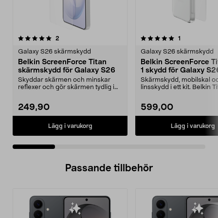
5.0 av 5 stjärnor
recensioner
recensioner
2
1
0.0 av 5 stjärnor
Galaxy S26 skärmskydd
Galaxy S26 skärmskydd
Belkin ScreenForce Titan
Belkin ScreenForce Ti
skärmskydd för Galaxy S26
1 skydd för Galaxy S2
Skyddar skärmen och minskar
Skärmskydd, mobilskal o
reflexer och gör skärmen tydlig i
linsskydd i ett kit. Belkin T
solljus. Belkin sk...
skydd för Gala...
249,90
599,00
Lägg i varukorg
Lägg i varukorg
Passande tillbehör