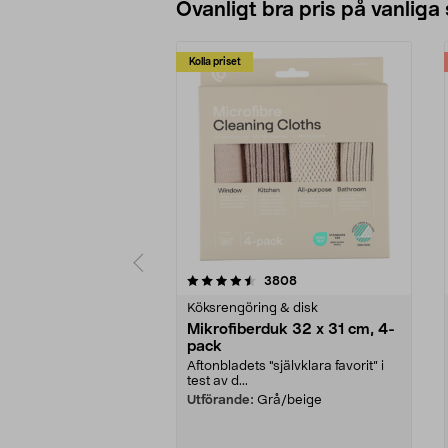
Ovanligt bra pris på vanliga
Kolla priset
5av 5 stjärnor
4.0av 5 stjärnor
recensioner
3808
Köksrengöring & disk
Mikrofiberduk 32 x 31 cm, 4-
pack
Aftonbladets "självklara favorit” i
test av d...
Utförande:
Grå/beige