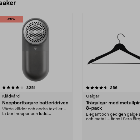
 saker
-25%
4.5av 5 stjärnor
recensioner
4.0av 5 stjärnor
recensioner
3251
256
Klädvård
Galgar
Noppborttagare batteridriven
Trägalgar med metallpi
8-pack
Vårda kläder och andra textilier –
ta bort noppor och ludd.
Elegant och gedigen galge a
Noppborttagaren fräs...
och metall – finns i flera färg
Galge med sv...