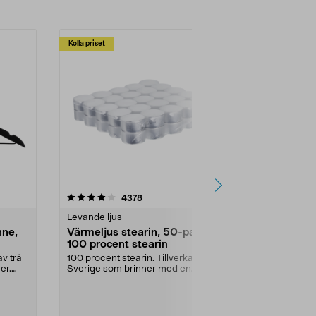
Kolla priset
Multibuy
4.5av 5 stjärnor
recensioner
4.5
4378
2
Levande ljus
Rengöringsm
nne,
Värmeljus stearin, 50-pack,
Bikarbonat
100 procent stearin
Ett allsidigt 
städning och 
v trä
100 procent stearin. Tillverkade i
ute. Städa med
er.
Sverige som brinner med en
vacker och sotfri ...