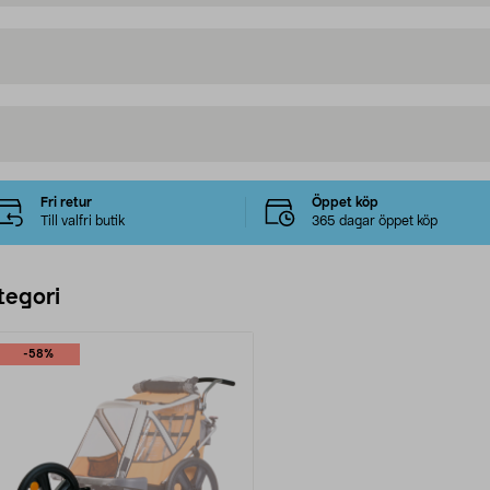
Fri retur
Öppet köp
Till valfri butik
365 dagar öppet köp
tegori
-58%