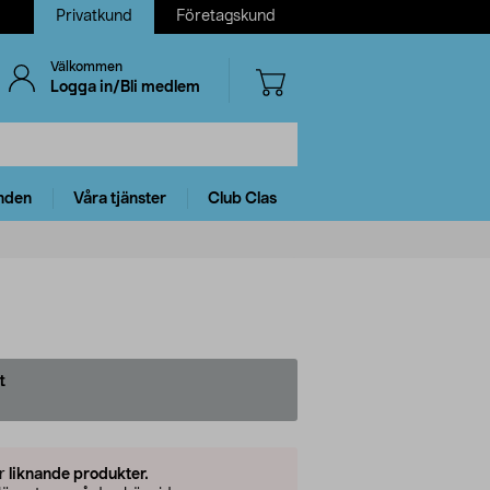
Privatkund
Företagskund
Välkommen
Logga in/Bli medlem
nden
Våra tjänster
Club Clas
t
er
liknande produkter.