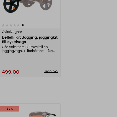
recensioner
0
Cykelvagnar
Bellelli Kit Jogging, joggingkit
till cykelvagn
Gör enkelt om B-Travel till en
joggingvagn. Tillbehörsset - fast
stort framhjul ...
499,00
1199,00
-59%