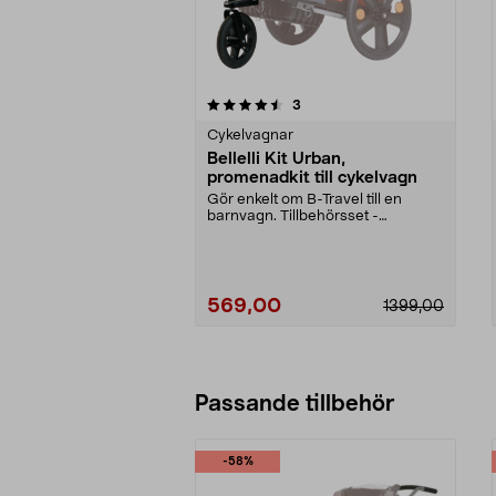
5 av 5 stjärnor
recensioner
3
0.0 av 5 stjärnor
Cykelvagnar
Bellelli Kit Urban,
promenadkit till cykelvagn
Gör enkelt om B-Travel till en
barnvagn. Tillbehörsset -
svängbart framhjul och ...
569,00
1399,00
Passande tillbehör
-58%