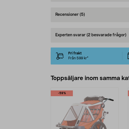
Recensioner
(5)
Experten svarar
(2 besvarade frågor)
Fri frakt
Från 599 kr*
Toppsäljare inom samma ka
-59%