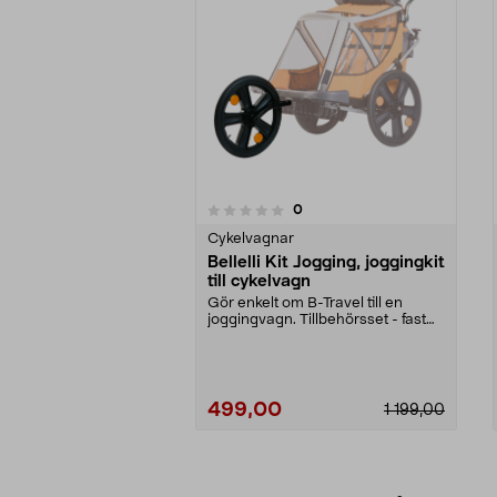
4.5av 5 stjärnor
recensioner
0
0 av 5 stjärnor
Cykelvagnar
Bellelli Kit Jogging, joggingkit
till cykelvagn
Gör enkelt om B-Travel till en
joggingvagn. Tillbehörsset - fast
stort framhjul ...
499,00
1 199,00
Lägg i varukorg