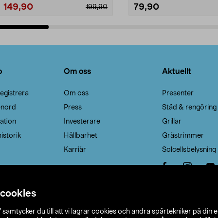
149,90
79,90
199,90
Lägg i varukorg
Lägg i varukorg
o
Om oss
Aktuellt
egistrera
Om oss
Presenter
enord
Press
Städ & rengöring
ation
Investerare
Grillar
istorik
Hållbarhet
Grästrimmer
Karriär
Solcellsbelysning
 cookies
”
samtycker du till att vi lagrar cookies och andra spårtekniker på din 