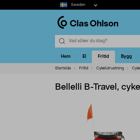
Select
Sweden
market
Hem
El
Fritid
Bygg
Startsida
Fritid
Cykelutrustning
Cyke
Bellelli B-Travel, cyk