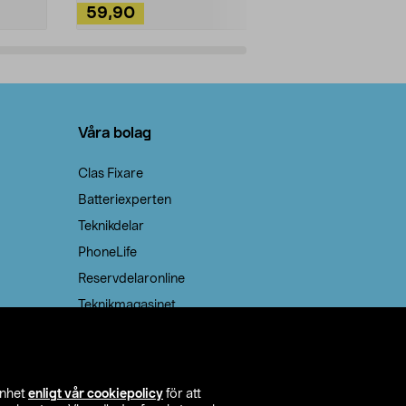
59,90
49,90
Lägg i varukorg
Lägg
Våra bolag
Clas Fixare
Batteriexperten
Teknikdelar
PhoneLife
Reservdelaronline
Teknikmagasinet
enhet
enligt vår cookiepolicy
för att