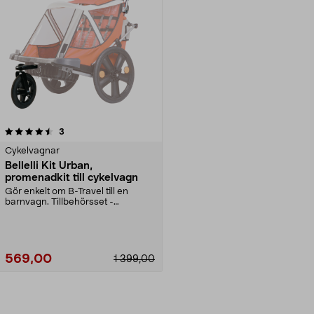
recensioner
3
Cykelvagnar
Bellelli Kit Urban,
promenadkit till cykelvagn
Gör enkelt om B-Travel till en
barnvagn. Tillbehörsset -
svängbart framhjul och ...
569,00
1 399,00
Lägg i varukorg