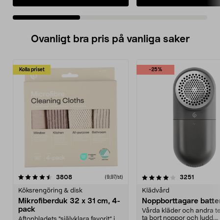
Ovanligt bra pris på vanliga saker
Kolla priset
-25%
4.0av 5 stjärnor
recensioner
4.5av 5 stjärnor
recensio
3808
3251
(9,97/st)
Köksrengöring & disk
Klädvård
Mikrofiberduk 32 x 31 cm, 4-
Noppborttagare batter
pack
Vårda kläder och andra tex
ta bort noppor och ludd.
Aftonbladets "självklara favorit” i