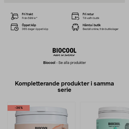
Fri frakt
Fri retur
Från 599 kr*
Till valfri butik
Öppet köp
Hämta i butik
365 dagar öppet köp
Beställ online, från butikslager
Biocool
-
Se alla produkter
Kompletterande produkter i samma
serie
-36%