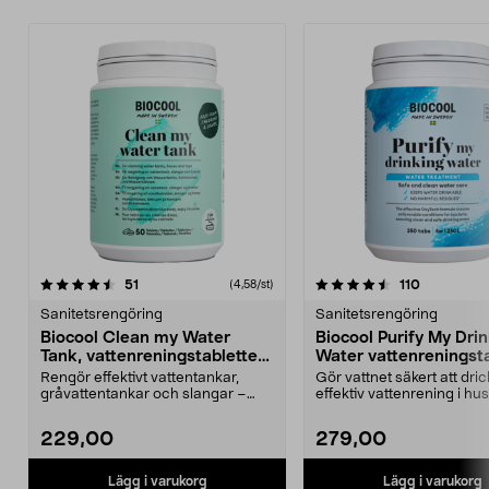
4.5 av 5 stjärnor
recensioner
4.0 av 5 stjärnor
recensione
51
110
(4,58/st)
Sanitetsrengöring
Sanitetsrengöring
Biocool Clean my Water
Biocool Purify My Dri
Tank, vattenreningstabletter
Water vattenreningsta
50 st
250 st
Rengör effektivt vattentankar,
Gör vattnet säkert att dri
gråvattentankar och slangar –
effektiv vattenrening i hus
rengör utan att avg...
båt. Biocool ...
229,00
279,00
Lägg i varukorg
Lägg i varukorg