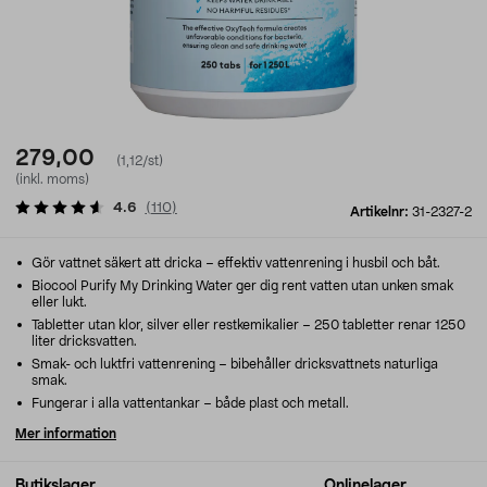
279,00
(1,12/st)
(inkl. moms)
4.6
(
110
)
Artikelnr:
31-2327-2
Gör vattnet säkert att dricka – effektiv vattenrening i husbil och båt.
Biocool Purify My Drinking Water ger dig rent vatten utan unken smak
eller lukt.
Tabletter utan klor, silver eller restkemikalier – 250 tabletter renar 1250
liter dricksvatten.
Smak- och luktfri vattenrening – bibehåller dricksvattnets naturliga
smak.
Fungerar i alla vattentankar – både plast och metall.
Mer information
Butikslager
Onlinelager