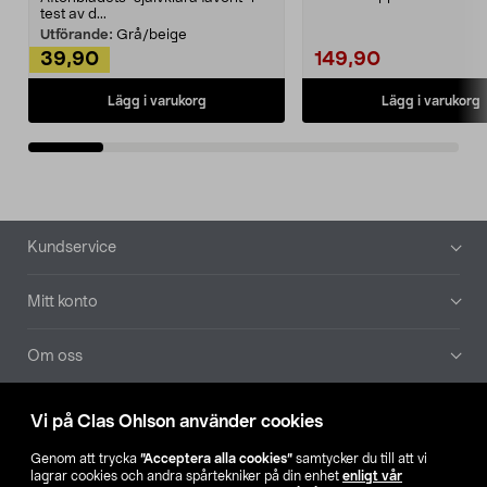
Noppborttagaren fräs...
test av d...
Utförande:
Grå/beige
39,90
149,90
Lägg i varukorg
Lägg i varukorg
Sidfot
Kundservice
Mitt konto
Om oss
Aktuellt
Vi på Clas Ohlson använder cookies
Genom att trycka
”Acceptera alla cookies”
samtycker du till att vi
Våra bolag
lagrar cookies och andra spårtekniker på din enhet
enligt vår