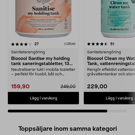
4.5av 5 stjärnor
recensioner
recensioner
27
51
(1,28/st)
Sanitetsrengöring
Sanitetsrengöring
Biocool Santise my holding
Biocool Clean my Wat
tank saneringstabletter, 130
Tank, vattenreningsta
st
50 st
Neutraliserar lukt i mobila toaletter
Rengör effektivt vattentan
– perfekt för husbil, båt och
gråvattentankar och slan
fritidstoale...
rengör utan att avg...
159,90
229,00
249,00
Lägg i varukorg
Lägg i varukorg
Toppsäljare inom samma kategori