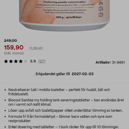
249,00
159,90
(1,28/st)
(inkl. moms)
3.9
(
27
)
Artikelnr:
31-9481
Erbjudandet gäller till
2027-02-03
Neutraliserar lukt i mobila toaletter – perfekt för husbil, båt och
fritidstoalett.
Biocool Santise my holding tank saneringstabletter – kan användas året
om i varmt och kallt klimat.
Löser upp avfall och toalettpapper vilket underlättar tömning av tanken.
Formula fri från formaldehyd – lämnar bara vatten och syre som
restprodukter.
Enkel dosering med tabletter – 1 burk räcker för upp till 10 tömningar.