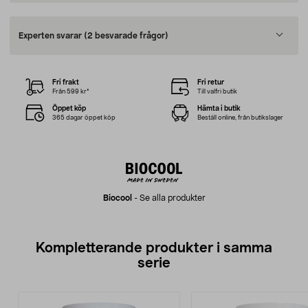
Experten svarar
(2 besvarade frågor)
Fri frakt
Fri retur
Från 599 kr*
Till valfri butik
Öppet köp
Hämta i butik
365 dagar öppet köp
Beställ online, från butikslager
Biocool
-
Se alla produkter
Kompletterande produkter i samma
serie