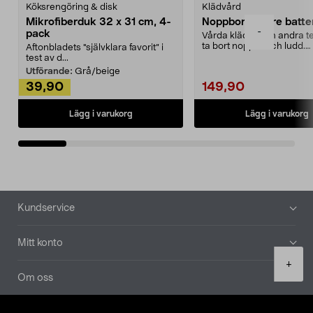
Köksrengöring & disk
Klädvård
Mikrofiberduk 32 x 31 cm, 4-
Noppborttagare batter
-
pack
Vårda kläder och andra tex
ta bort noppor och ludd.
Aftonbladets "självklara favorit” i
Noppborttagaren fräs...
test av d...
Utförande:
Grå/beige
39,90
149,90
Lägg i varukorg
Lägg i varukorg
Sidfot
Kundservice
Mitt konto
Product
+
quantity
Om oss
Aktuellt