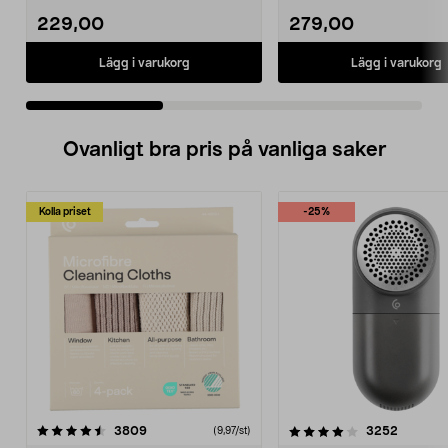
229,00
279,00
Lägg i varukorg
Lägg i varukorg
Ovanligt bra pris på vanliga saker
Kolla priset
-25%
4.0av 5 stjärnor
recensioner
4.5av 5 stjärnor
recensio
3809
3252
(9,97/st)