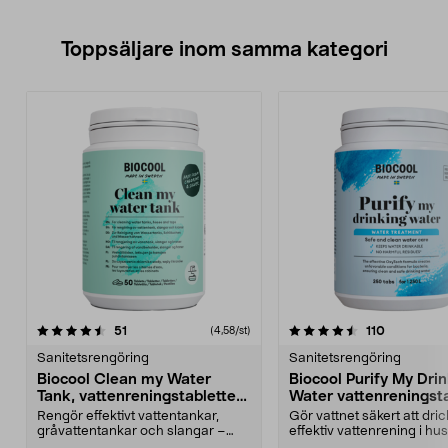
Toppsäljare inom samma kategori
4.5 av 5 stjärnor
recensioner
4.0 av 5 stjärnor
recensione
51
110
(4,58/st)
Sanitetsrengöring
Sanitetsrengöring
Biocool Clean my Water
Biocool Purify My Dri
Tank, vattenreningstabletter
Water vattenreningsta
50 st
250 st
Rengör effektivt vattentankar,
Gör vattnet säkert att dri
gråvattentankar och slangar –
effektiv vattenrening i hus
rengör utan att avg...
båt. Biocool ...