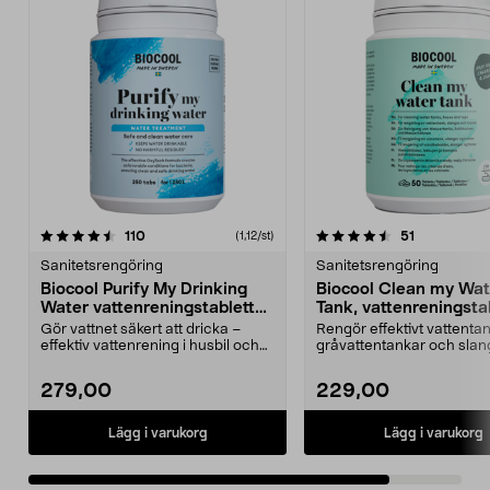
4.5av 5 stjärnor
recensioner
recensioner
110
51
(1,12/st)
Sanitetsrengöring
Sanitetsrengöring
Biocool Purify My Drinking
Biocool Clean my Wat
Water vattenreningstabletter,
Tank, vattenreningsta
250 st
50 st
Gör vattnet säkert att dricka –
Rengör effektivt vattentan
effektiv vattenrening i husbil och
gråvattentankar och slan
båt. Biocool ...
rengör utan att avg...
279,00
229,00
Lägg i varukorg
Lägg i varukorg