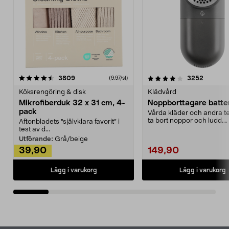
4.0av 5 stjärnor
recensioner
4.5av 5 stjärnor
recensio
3809
3252
(9,97/st)
Köksrengöring & disk
Klädvård
Mikrofiberduk 32 x 31 cm, 4-
Noppborttagare batter
pack
Vårda kläder och andra tex
ta bort noppor och ludd.
Aftonbladets "självklara favorit” i
Noppborttagaren fräs...
test av d...
Utförande:
Grå/beige
39,90
149,90
Lägg i varukorg
Lägg i varukorg