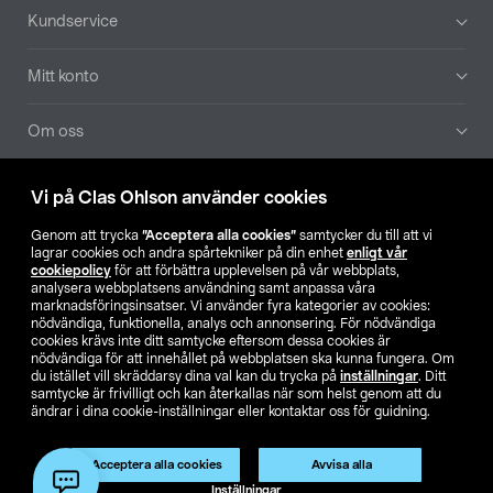
Sidfot
Kundservice
Mitt konto
Om oss
Aktuellt
Vi på Clas Ohlson använder cookies
Genom att trycka
”Acceptera alla cookies”
samtycker du till att vi
Våra bolag
lagrar cookies och andra spårtekniker på din enhet
enligt vår
cookiepolicy
för att förbättra upplevelsen på vår webbplats,
analysera webbplatsens användning samt anpassa våra
Hitta butik
marknadsföringsinsatser. Vi använder fyra kategorier av cookies:
nödvändiga, funktionella, analys och annonsering. För nödvändiga
cookies krävs inte ditt samtycke eftersom dessa cookies är
SE
NO
FI
nödvändiga för att innehållet på webbplatsen ska kunna fungera. Om
du istället vill skräddarsy dina val kan du trycka på
inställningar
. Ditt
samtycke är frivilligt och kan återkallas när som helst genom att du
ändrar i dina cookie-inställningar eller kontaktar oss för guidning.
Acceptera alla cookies
Avvisa alla
Inställningar
Köpvillkor
Privacy statement
Klubbvillkor
För företag