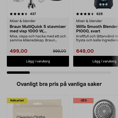
4.5 av 5 stjärnor
recensioner
3.5 av 5 stjärnor
recension
437
628
Mixer & blender
Mixer & blender
Braun MultiQuick 5 stavmixer
Wilfa Smooth Blender
med visp 1000 W,
P1000, svart
MQ50202M
Mixa, vispa och hacka med ett och
Kraftfull och lättanvänd m
samma köksredskap. Braun
frysta och kalla ingrediens
MultiQuick 5 stavmixe...
Smooth B...
499,00
649,00
999,00
Lägg i varukorg
Lägg i varukorg
Ovanligt bra pris på vanliga saker
Kolla priset
-25%