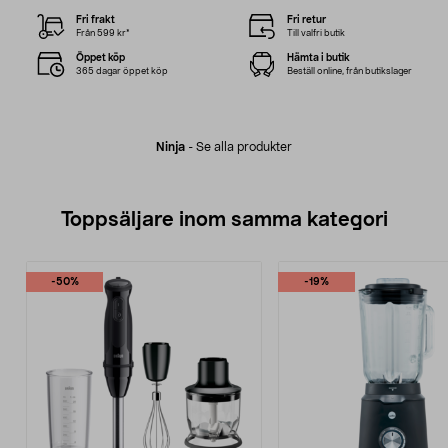
Fri frakt
Fri retur
Från 599 kr*
Till valfri butik
Öppet köp
Hämta i butik
365 dagar öppet köp
Beställ online, från butikslager
Ninja
-
Se alla produkter
Toppsäljare inom samma kategori
-50%
-19%