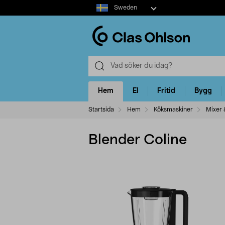
Select
Sweden
market
Hem
El
Fritid
Bygg
Startsida
Hem
Köksmaskiner
Mixer 
Blender Coline