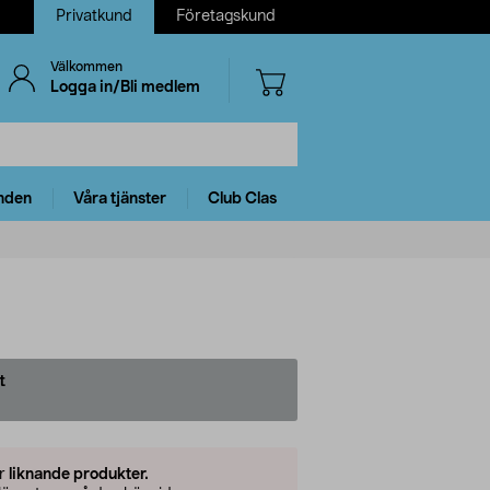
Privatkund
Företagskund
Välkommen
Logga in/Bli medlem
nden
Våra tjänster
Club Clas
t
er
liknande produkter.