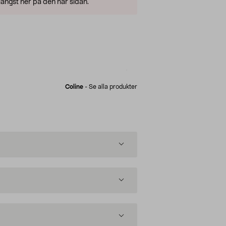
ängst ner på den här sidan.
Coline
-
Se alla produkter