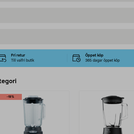
Fri retur
Öppet köp
Till valfri butik
365 dagar öppet köp
tegori
-19%