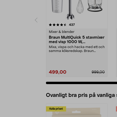
5 av 5 stjärnor
4.5 av 5 stjärnor
recensioner
437
Mixer & blender
Braun MultiQuick 5 stavmixer
med visp 1000 W,
MQ50202M
Mixa, vispa och hacka med ett och
samma köksredskap. Braun
MultiQuick 5 stavmixe...
499,00
999,00
Ovanligt bra pris på vanliga
Kolla priset