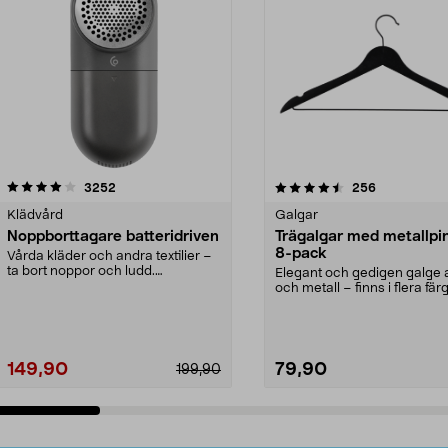
4.5av 5 stjärnor
recensioner
4.0av 5 stjärnor
recensioner
3252
256
Klädvård
Galgar
Noppborttagare batteridriven
Trägalgar med metallpi
8-pack
Vårda kläder och andra textilier –
ta bort noppor och ludd.
Elegant och gedigen galge a
Noppborttagaren fräs...
och metall – finns i flera färg
Galge med sv...
149,90
79,90
199,90
Lägg i varukorg
Lägg i varukorg