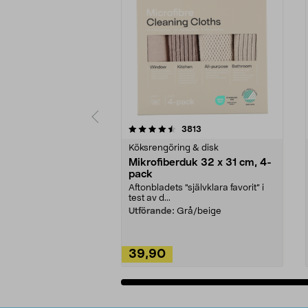
5av 5 stjärnor
4.0av 5 stjärnor
recensioner
3813
Köksrengöring & disk
Mikrofiberduk 32 x 31 cm, 4-
pack
Aftonbladets "självklara favorit” i
test av d...
Utförande:
Grå/beige
39,90
Lägg i varukorg