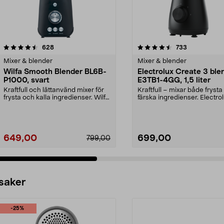
4.5 av 5 stjärnor
recensioner
3.5 av 5 stjärnor
recensioner
628
733
Mixer & blender
Mixer & blender
Wilfa Smooth Blender BL6B-
Electrolux Create 3 ble
P1000, svart
E3TB1-4GG, 1,5 liter
Kraftfull och lättanvänd mixer för
Kraftfull – mixar både fryst
frysta och kalla ingredienser. Wilfa
färska ingredienser. Electro
Smooth B...
Create 3 blend...
649,00
699,00
799,00
 saker
-25%