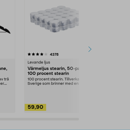
4.5av 5 stjärnor
recensioner
4.5
4378
2
Levande ljus
Rengöringsm
nne,
Värmeljus stearin, 50-pack,
Bikarbonat
100 procent stearin
Ett allsidigt 
städning och 
v trä
100 procent stearin. Tillverkade i
ute. Städa med
er.
Sverige som brinner med en
vacker och sotfri ...
59,90
49,90
Lägg i varukorg
Lägg