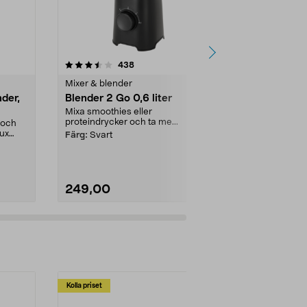
4.5 av 5 stjärnor
recensioner
4.0
438
4
Mixer & blender
Mixer & blend
nder,
Blender 2 Go 0,6 liter
Stavmixer m
svart, 600
Mixa smoothies eller
proteindrycker och ta me...
a och
Mixa soppor,
lux
snabbt och sm
Färg:
Svart
med två blad i 
249,00
299,00
Kolla priset
Multibuy