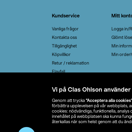
Sidfot
Kundservice
Mitt kont
Vanliga frågor
Logga in/R
Kontakta oss
Glömt lös
Tillgänglighet
Min inform
Köpvillkor
Min orderh
Retur / reklamation
Elavfall
Cookie policy
Leveransalternativ
Vi på Clas Ohlson använder
Genom att trycka
”Acceptera alla cookies
förbättra upplevelsen på vår webbplats, 
cookies: nödvändiga, funktionella, analys
innehållet på webbplatsen ska kunna funger
återkallas när som helst genom att du ändra
© 2026 Cla