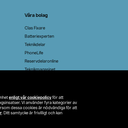
Våra bolag
Clas Fixare
Batteriexperten
Teknikdelar
PhoneLife
Reservdelaronline
Teknikmagasinet
enhet
enligt vår cookiepolicy
för att
insatser. Vi använder fyra kategorier av
tersom dessa cookies är nödvändiga för att
r
. Ditt samtycke är frivilligt och kan
itta butik