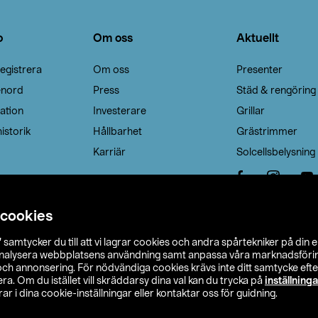
o
Om oss
Aktuellt
egistrera
Om oss
Presenter
enord
Press
Städ & rengöring
ation
Investerare
Grillar
istorik
Hållbarhet
Grästrimmer
Karriär
Solcellsbelysning
 cookies
”
samtycker du till att vi lagrar cookies och andra spårtekniker på din 
analysera webbplatsens användning samt anpassa våra marknadsförings
 och annonsering. För nödvändiga cookies krävs inte ditt samtycke ef
a. Om du istället vill skräddarsy dina val kan du trycka på
inställninga
r i dina cookie-inställningar eller kontaktar oss för guidning.
s Ohlson
Köpvillkor
Privacy statement
Klubbvillkor
H