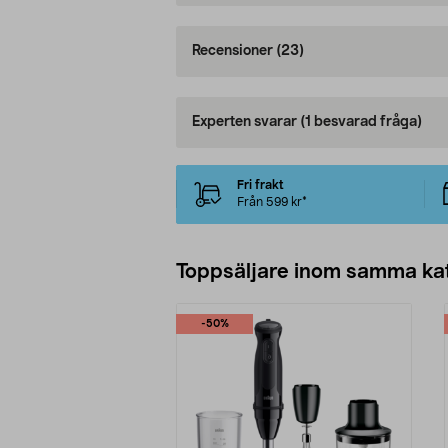
Recensioner
(23)
Experten svarar
(1 besvarad fråga)
Fri frakt
Från 599 kr*
Toppsäljare inom samma ka
-50%