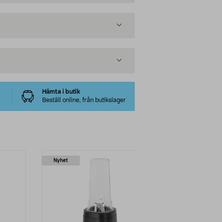
Hämta i butik
Beställ online, från butikslager
Nyhet