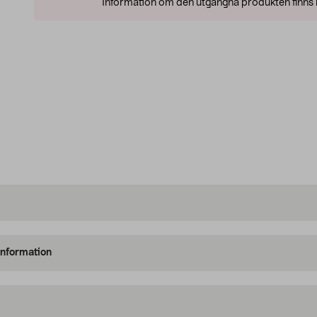
Information om den utgångna produkten finns l
information