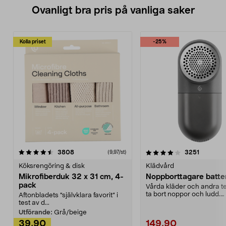
Ovanligt bra pris på vanliga saker
Kolla priset
-25%
4.0av 5 stjärnor
recensioner
4.5av 5 stjärnor
recensio
3808
3251
(9,97/st)
Köksrengöring & disk
Klädvård
Mikrofiberduk 32 x 31 cm, 4-
Noppborttagare batter
pack
Vårda kläder och andra tex
ta bort noppor och ludd.
Aftonbladets "självklara favorit” i
Noppborttagaren fräs...
test av d...
Utförande:
Grå/beige
39,90
149,90