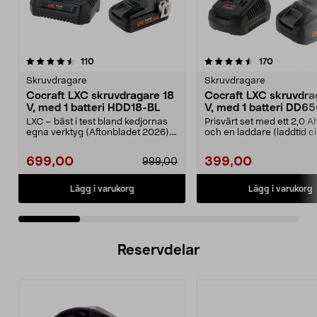
4.5 av 5 stjärnor
recensioner
4.5 av 5 stjärnor
recensione
110
170
Skruvdragare
Skruvdragare
Cocraft LXC skruvdragare 18
Cocraft LXC skruvdra
V, med 1 batteri HDD18-BL
V, med 1 batteri DD6
LXC – bäst i test bland kedjornas
Prisvärt set med ett 2,0 A
egna verktyg (Aftonbladet 2026).
och en laddare (laddtid c
Prisvärt set ...
minuter). C...
699,00
399,00
999,00
Lägg i varukorg
Lägg i varukorg
Reservdelar