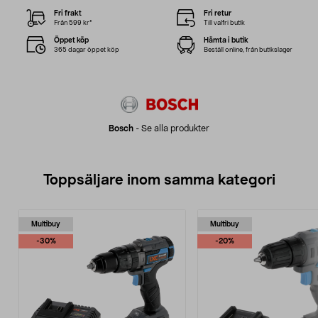
Fri frakt
Fri retur
Från 599 kr*
Till valfri butik
Öppet köp
Hämta i butik
365 dagar öppet köp
Beställ online, från butikslager
Bosch
-
Se alla produkter
Toppsäljare inom samma kategori
Multibuy
Multibuy
-30%
-20%