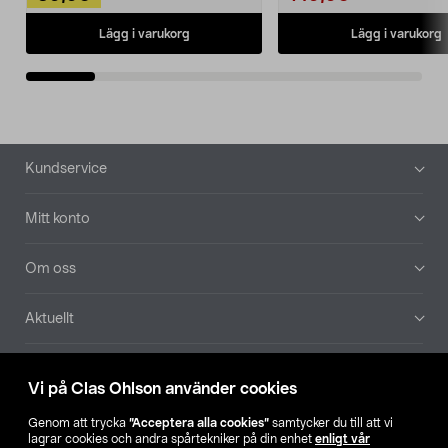
Lägg i varukorg
Lägg i varukorg
Sidfot
Kundservice
Mitt konto
Om oss
Aktuellt
Våra bolag
Vi på Clas Ohlson använder cookies
Hitta butik
Genom att trycka
”Acceptera alla cookies”
samtycker du till att vi
lagrar cookies och andra spårtekniker på din enhet
enligt vår