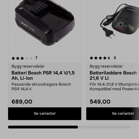
4.5av 5 stjärnor
recensioner
recensioner
7
3
0.0 av 5 stjärnor
Bygg reservdelar
Bygg reservdelar
Batteri Bosch PSR 14,4 V/1,5
Batteriladdare Bosch 
Ah, Li-Ion
21,6 V LI
Passande skruvdragare Bosch
För 14,4-21,6 V litiumjonba
PSR 14,4 V.
Kompatibel med Power4Al
systemet. 3-timmesl...
689,00
549,00
Se varianter
Se varianter