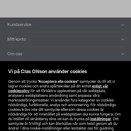
Sidfot
Kundservice
Mitt konto
Om oss
Aktuellt
Vi på Clas Ohlson använder cookies
Genom att trycka
”Acceptera alla cookies”
samtycker du till att vi
Våra bolag
lagrar cookies och andra spårtekniker på din enhet
enligt vår
cookiepolicy
för att förbättra upplevelsen på vår webbplats,
analysera webbplatsens användning samt anpassa våra
Hitta butik
marknadsföringsinsatser. Vi använder fyra kategorier av cookies:
nödvändiga, funktionella, analys och annonsering. För nödvändiga
cookies krävs inte ditt samtycke eftersom dessa cookies är
SE
NO
FI
nödvändiga för att innehållet på webbplatsen ska kunna fungera. Om
du istället vill skräddarsy dina val kan du trycka på
inställningar
. Ditt
samtycke är frivilligt och kan återkallas när som helst genom att du
ändrar i dina cookie-inställningar eller kontaktar oss för guidning.