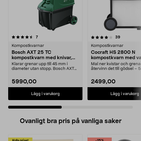
4.0 av 5 stjärnor
recensioner
4.0 av 5 stjärnor
recensione
7
39
Kompostkvarnar
Kompostkvarnar
Bosch AXT 25 TC
Cocraft HS 2800 N
kompostkvarn med knivar,
kompostkvarn med va
elektrisk
2800 W
Klarar grenar upp till 45 mm i
Mal ner kvistar och grena
diameter utan stopp. Bosch AXT
återvinn det till gödsel – 5
25 TC – avancerad ...
garanti. Cocraft...
5990,00
2499,00
Lägg i varukorg
Lägg i varukorg
Ovanligt bra pris på vanliga saker
Kolla priset
-25%