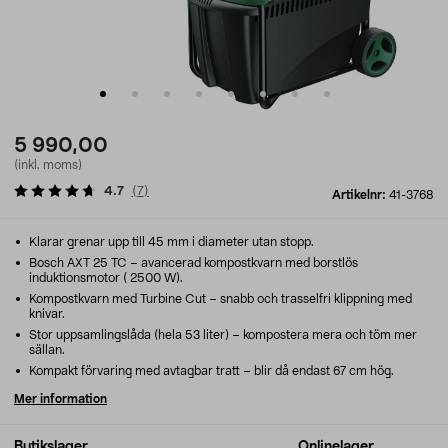
5 990,00
(inkl. moms)
4.7
(
7
)
Artikelnr:
41-3768
Klarar grenar upp till 45 mm i diameter utan stopp.
Bosch AXT 25 TC – avancerad kompostkvarn med borstlös
induktionsmotor ( 2500 W).
Kompostkvarn med Turbine Cut – snabb och trasselfri klippning med
knivar.
Stor uppsamlingslåda (hela 53 liter) – kompostera mera och töm mer
sällan.
Kompakt förvaring med avtagbar tratt – blir då endast 67 cm hög.
Mer information
Butikslager
Onlinelager