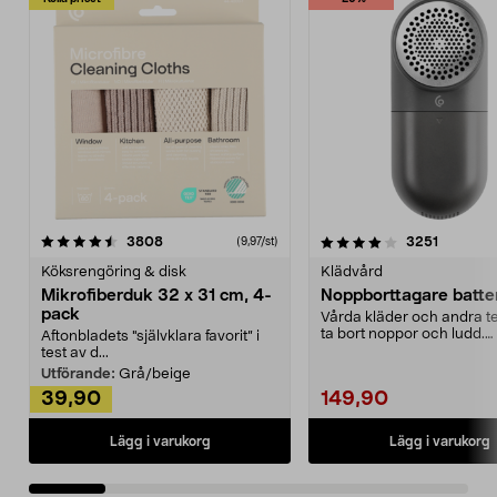
4.0av 5 stjärnor
recensioner
4.5av 5 stjärnor
recensio
3808
3251
(9,97/st)
Köksrengöring & disk
Klädvård
Mikrofiberduk 32 x 31 cm, 4-
Noppborttagare batter
pack
Vårda kläder och andra tex
ta bort noppor och ludd.
Aftonbladets "självklara favorit” i
Noppborttagaren fräs...
test av d...
Utförande:
Grå/beige
39,90
149,90
Lägg i varukorg
Lägg i varukorg