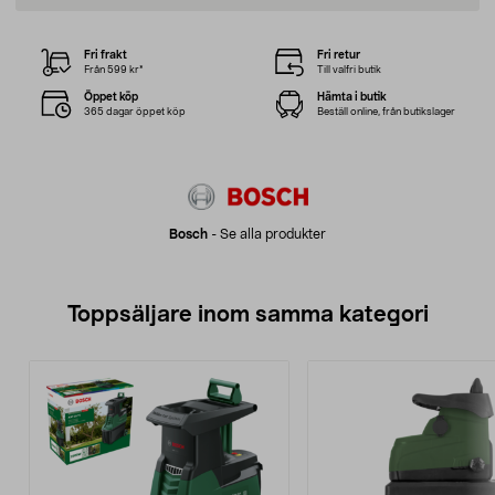
Fri frakt
Fri retur
Från 599 kr*
Till valfri butik
Öppet köp
Hämta i butik
365 dagar öppet köp
Beställ online, från butikslager
Bosch
-
Se alla produkter
Toppsäljare inom samma kategori