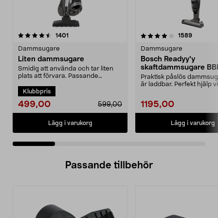
4.0 av 5 stjärnor
recensioner
4.5 av 5 stjärnor
recensio
1401
1589
Dammsugare
Dammsugare
Liten dammsugare
Bosch Readyy'y
skaftdammsugare B
Smidig att använda och tar liten
14,4 V
plats att förvara. Passande
Praktisk påslös dammsu
dammsugarpåse 44-17...
är laddbar. Perfekt hjälp v
Klubbpris
snabbstädning. 2-i-...
499,00
1195,00
599,00
Lägg i varukorg
Lägg i varukorg
Passande tillbehör