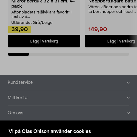
Mikrofiberduk 32 x 31 cm, 4-
Noppborttagare batter
pack
Vårda kläder och andra tex
ta bort noppor och ludd.
Aftonbladets "självklara favorit” i
Noppborttagaren fräs...
test av d...
Utförande:
Grå/beige
39,90
149,90
Lägg i varukorg
Lägg i varukorg
Sidfot
Kundservice
Mitt konto
Om oss
Aktuellt
Vi på Clas Ohlson använder cookies