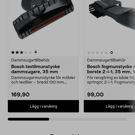
recensioner
5.0av 5 stjärnor
4
recensioner
0
0.0 av 5 stjärnor
Dammsugartillbehör
Dammsugartillbehör
Bosch textilmunstycke
Bosch fogmunstycke
dammsugare, 35 mm
borste 2-i-1, 35 mm, 
Dammsugarmunstycke för möbler
För rengöring av både hö
och textilier – bredd 130 mm.
springor, 2-i-1. Fogmuns
Passar Bosch dammsug...
borste till Bos...
169,90
99,00
Lägg i varukorg
Lägg i varukorg