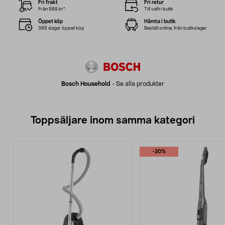
Fri frakt
Fri retur
Från 599 kr*
Till valfri butik
Öppet köp
Hämta i butik
365 dagar öppet köp
Beställ online, från butikslager
Bosch Household
-
Se alla produkter
Toppsäljare inom samma kategori
-20%