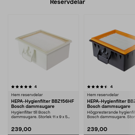
Reservdelar
4.5av 5 stjärnor
recensioner
4.0av 5 stjärnor
recensioner
4
4
Hem reservdelar
Hem reservdelar
HEPA-Hygienfilter BBZ156HF
HEPA-Hygienfilter B
Bosch dammsugare
Bosch dammsugare
Hygienfilter till Bosch
Högpresterande hygienfilte
dammsugare. Storlek 11 x 9 x 5
Bosch dammsugare. Storle
cm.Filtret passar bl.a. f...
x 5 cm.Filtret...
239,00
239,00