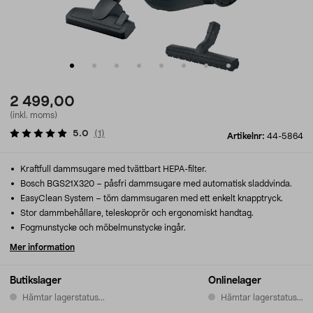
2 499,00
(inkl. moms)
5.0
(
1
)
Artikelnr:
44-5864
Kraftfull dammsugare med tvättbart HEPA-filter.
Bosch BGS21X320 – påsfri dammsugare med automatisk sladdvinda.
EasyClean System – töm dammsugaren med ett enkelt knapptryck.
Stor dammbehållare, teleskoprör och ergonomiskt handtag.
Fogmunstycke och möbelmunstycke ingår.
Mer information
Butikslager
Onlinelager
Hämtar lagerstatus...
Hämtar lagerstatus...