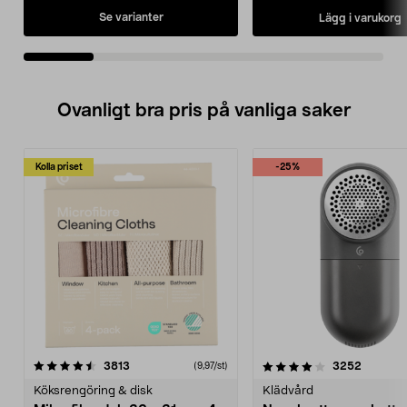
Se varianter
Lägg i varukorg
Ovanligt bra pris på vanliga saker
Kolla priset
-25%
4.0av 5 stjärnor
recensioner
4.5av 5 stjärnor
recensio
3813
3252
(9,97/st)
Köksrengöring & disk
Klädvård