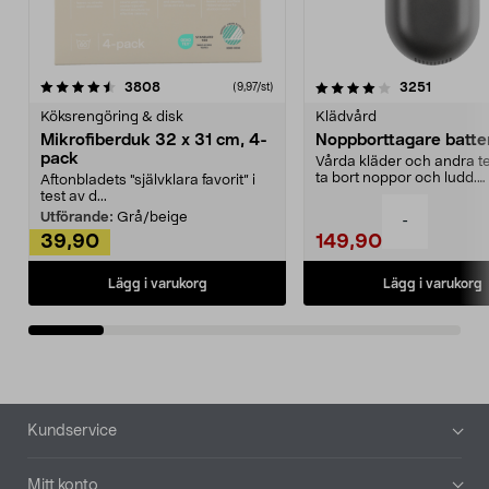
4.0av 5 stjärnor
recensioner
4.5av 5 stjärnor
recensio
3808
3251
(9,97/st)
Köksrengöring & disk
Klädvård
Mikrofiberduk 32 x 31 cm, 4-
Noppborttagare batter
pack
Vårda kläder och andra tex
ta bort noppor och ludd.
Aftonbladets "självklara favorit” i
Noppborttagaren fräs...
test av d...
Utförande:
Grå/beige
-
39,90
149,90
Lägg i varukorg
Lägg i varukorg
Sidfot
Kundservice
Mitt konto