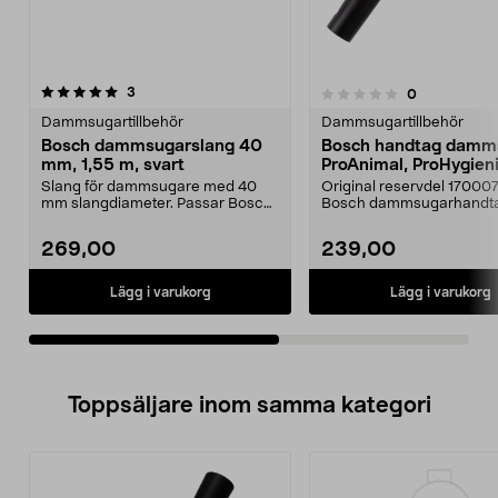
recensioner
5.0av 5 stjärnor
3
recensioner
0
0.0 av 5 stjärnor
Dammsugartillbehör
Dammsugartillbehör
Bosch dammsugarslang 40
Bosch handtag damm
mm, 1,55 m, svart
ProAnimal, ProHygieni
Slang för dammsugare med 40
Original reservdel 17000
mm slangdiameter. Passar Bosch
Bosch dammsugarhandta
BSGMOV1Bosch MOVEONBo...
Passar för Bosch damms
269,00
239,00
Lägg i varukorg
Lägg i varukorg
Toppsäljare inom samma kategori