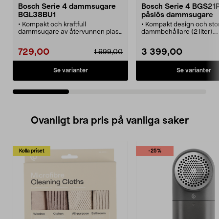
Bosch Serie 4 dammsugare
Bosch Serie 4 BGS2
BGL38BU1
påslös dammsugare
• Kompakt och kraftfull
• Kompakt design och sto
dammsugare av återvunnen plast.
dammbehållare (2 liter).
Passande dammsugarpåse 44-
• Bosch BGS21POW2 – kraf
1786-7.
påslös dammsugare för
729,00
3 399,00
1 699,00
• Bosch Serie 4 – allsidig
lägenheter och mindre hu
dammsugare.
• 10 meters räckvidd och
• Producerad i Tyskland –
ergonomiskt teleskoprör.
Se varianter
Se varianter
registrera dig för 10 års
• Turboborste för extra
motorgaranti.
djupgående rengöring av 
• Effektivt partikelfilter som kan
• Allergivänligt, tvättbart
användas många gånger.
filter filtrerar bort även d
• Justerbar effekt och 10 meter
dammpartiklarna.
räckvidd.
Ovanligt bra pris på vanliga saker
Kolla priset
-25%