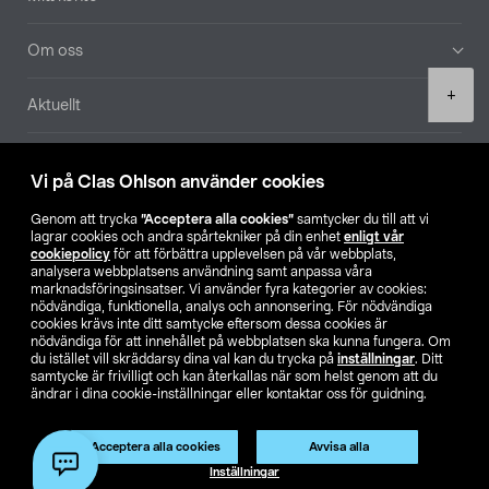
Om oss
Product
+
Aktuellt
quantity
Våra bolag
Vi på Clas Ohlson använder cookies
Hitta butik
Genom att trycka
”Acceptera alla cookies”
samtycker du till att vi
lagrar cookies och andra spårtekniker på din enhet
enligt vår
cookiepolicy
för att förbättra upplevelsen på vår webbplats,
SE
NO
FI
analysera webbplatsens användning samt anpassa våra
marknadsföringsinsatser. Vi använder fyra kategorier av cookies:
nödvändiga, funktionella, analys och annonsering. För nödvändiga
cookies krävs inte ditt samtycke eftersom dessa cookies är
nödvändiga för att innehållet på webbplatsen ska kunna fungera. Om
du istället vill skräddarsy dina val kan du trycka på
inställningar
. Ditt
samtycke är frivilligt och kan återkallas när som helst genom att du
ändrar i dina cookie-inställningar eller kontaktar oss för guidning.
Köpvillkor
Privacy statement
Klubbvillkor
För företag
Ändra till priser exklusive moms
Acceptera alla cookies
Avvisa alla
Lägg i varukorg
(1)
Inställningar