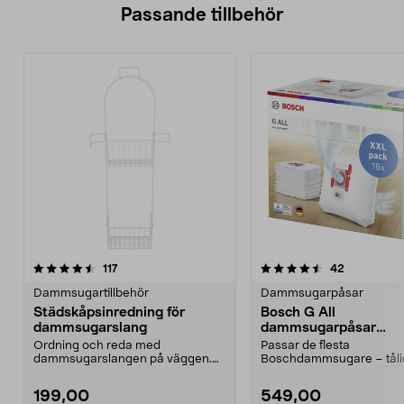
Passande tillbehör
4.5av 5 stjärnor
recensioner
5.0av 5 stjärnor
recensione
117
42
Dammsugartillbehör
Dammsugarpåsar
Städskåpsinredning för
Bosch G All
dammsugarslang
dammsugarpåsar
PowerProtect, 16-pac
Ordning och reda med
Passar de flesta
dammsugarslangen på väggen.
Boschdammsugare – tåli
Städskåpsinredning med
med effektiv filtrering. Bo
slanghål...
199,00
549,00