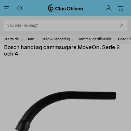
Startsida
Hem
Städ & rengöring
Dammsugartillbehör
Bosch 
Bosch handtag dammsugare MoveOn, Serie 2
och 4