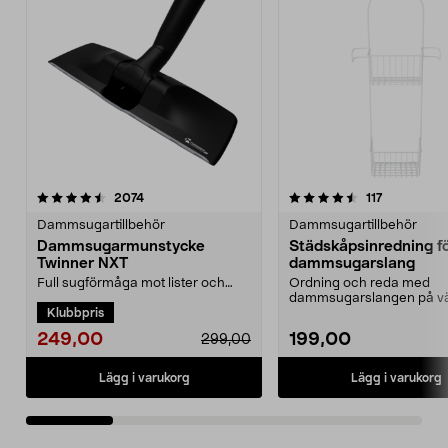
4.5 av 5 stjärnor
recensioner
4.5 av 5 stjärnor
recensione
2074
117
Dammsugartillbehör
Dammsugartillbehör
Dammsugarmunstycke
Städskåpsinredning f
Twinner NXT
dammsugarslang
Full sugförmåga mot lister och
Ordning och reda med
längst in i hörnen.
dammsugarslangen på v
Klubbpris
Dammsugarmunstycke som
Städskåpsinredning med
funger...
slanghål...
249,00
199,00
299,00
Lägg i varukorg
Lägg i varukorg