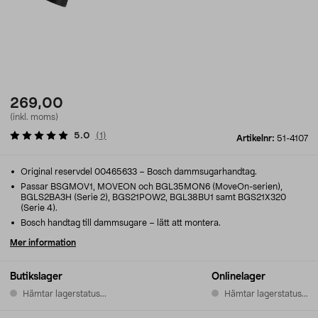
269,00
(inkl. moms)
5.0
(
1
)
Artikelnr:
51-4107
Original reservdel 00465633 – Bosch dammsugarhandtag.
Passar BSGMOV1, MOVEON och BGL35MON6 (MoveOn-serien),
BGLS2BA3H (Serie 2), BGS21POW2, BGL38BU1 samt BGS21X320
(Serie 4).
Bosch handtag till dammsugare – lätt att montera.
Mer information
Butikslager
Onlinelager
Hämtar lagerstatus...
Hämtar lagerstatus...