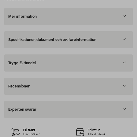
Mer information
Specifikationer, dokument och ev. faroinformation
Trygg E-Handel
Recensioner
Experten svarar
Fri frakt
Fri retur
Från 599 kr*
Till valfri butik