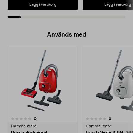
Lägg i varukorg
Lägg i varukorg
Används med
recensioner
recensioner
0
0
0.0 av 5 stjärnor
0.0 av 5 stjärnor
Dammsugare
Dammsugare
Bosch ProAnimal
Bosch Serie 4 BGLS4