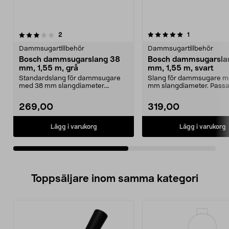
5.0av 5 stjärnor
recensioner
5.0av 5 stjärnor
recensioner
2
1
Dammsugartillbehör
Dammsugartillbehör
Bosch dammsugarslang 38
Bosch dammsugarsla
mm, 1,55 m, grå
mm, 1,55 m, svart
Standardslang för dammsugare
Slang för dammsugare m
med 38 mm slangdiameter.
mm slangdiameter. Passa
Passar bland annat Bosch P...
annat Bosch Serie 4 B...
269,00
319,00
Lägg i varukorg
Lägg i varukorg
Toppsäljare inom samma kategori