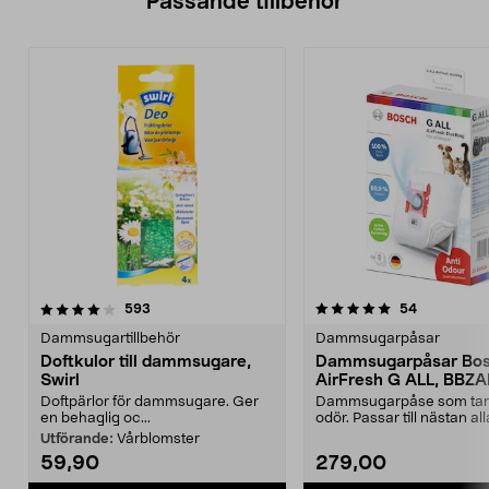
Passande tillbehör
5.0av 5 stjärnor
recensioner
4.5av 5 stjärnor
recensione
593
54
Dammsugartillbehör
Dammsugarpåsar
Doftkulor till dammsugare,
Dammsugarpåsar Bo
Swirl
AirFresh G ALL, BBZ
Doftpärlor för dammsugare. Ger
Dammsugarpåse som tar 
en behaglig oc...
odör. Passar till nästan a
dammsugare. Hög f...
Utförande:
Vårblomster
59,90
279,00