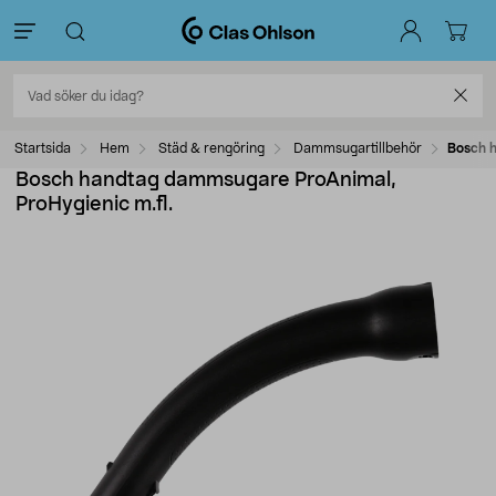
Startsida
Hem
Städ & rengöring
Dammsugartillbehör
Bosch h
Bosch handtag dammsugare ProAnimal,
ProHygienic m.fl.