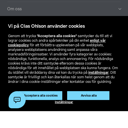
Om oss
Aktuellt
Vi på Clas Ohlson använder cookies
Genom att trycka
”Acceptera alla cookies”
samtycker du till att vi
Våra bolag
lagrar cookies och andra spårtekniker på din enhet
enligt vår
cookiepolicy
för att förbättra upplevelsen på vår webbplats,
analysera webbplatsens användning samt anpassa våra
Hitta butik
marknadsföringsinsatser. Vi använder fyra kategorier av cookies:
nödvändiga, funktionella, analys och annonsering. För nödvändiga
cookies krävs inte ditt samtycke eftersom dessa cookies är
SE
NO
FI
nödvändiga för att innehållet på webbplatsen ska kunna fungera. Om
du istället vill skräddarsy dina val kan du trycka på
inställningar
. Ditt
samtycke är frivilligt och kan återkallas när som helst genom att du
ändrar i dina cookie-inställningar eller kontaktar oss för guidning.
Acceptera alla cookies
Avvisa alla
Inställningar
Köpvillkor
Privacy statement
Klubbvillkor
För företag
Ändra till priser exklusive moms