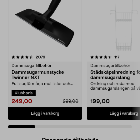
4.5 av 5 stjärnor
recensioner
4.0 av 5 stjärnor
recensione
2079
117
Dammsugartillbehör
Dammsugartillbehör
Dammsugarmunstycke
Städskåpsinredning f
Twinner NXT
dammsugarslang
Full sugförmåga mot lister och
Ordning och reda med
längst in i hörnen.
dammsugarslangen på v
Klubbpris
Dammsugarmunstycke som
Städskåpsinredning med
funger...
slanghål...
249,00
199,00
299,00
Lägg i varukorg
Lägg i varukorg