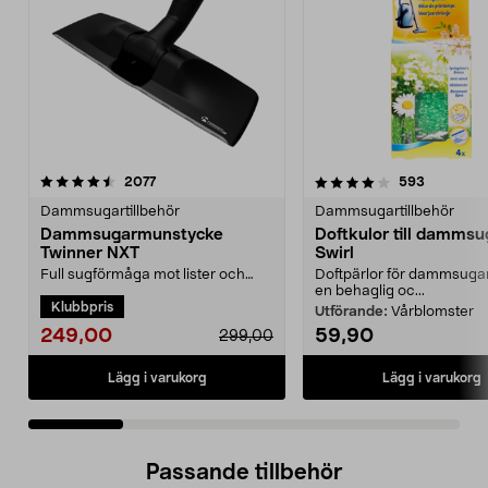
4.0 av 5 stjärnor
recensioner
4.5 av 5 stjärnor
recension
2077
593
Dammsugartillbehör
Dammsugartillbehör
Dammsugarmunstycke
Doftkulor till dammsu
Twinner NXT
Swirl
Full sugförmåga mot lister och
Doftpärlor för dammsuga
längst in i hörnen.
en behaglig oc...
Klubbpris
Dammsugarmunstycke som
Utförande:
Vårblomster
funger...
249,00
59,90
299,00
Lägg i varukorg
Lägg i varukorg
Passande tillbehör