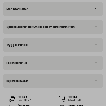
Mer information
Specifikationer, dokument och ev. faroinformation
Trygg E-Handel
Recensioner
(1)
Experten svarar
Fri frakt
Fri retur
Från 599 kr*
Till valfri butik
Öppet köp
Hämta i butik