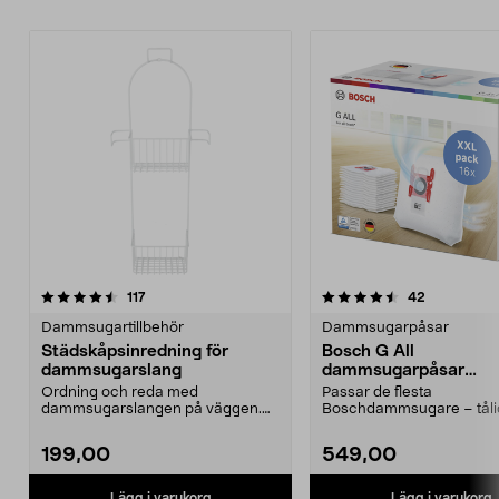
4.5av 5 stjärnor
recensioner
5.0av 5 stjärnor
recensione
117
42
Dammsugartillbehör
Dammsugarpåsar
Städskåpsinredning för
Bosch G All
dammsugarslang
dammsugarpåsar
PowerProtect, 16-pac
Ordning och reda med
Passar de flesta
dammsugarslangen på väggen.
Boschdammsugare – tåli
Städskåpsinredning med
med effektiv filtrering. Bo
slanghål...
199,00
549,00
Lägg i varukorg
Lägg i varukorg