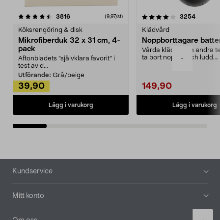
4.0av 5 stjärnor
recensioner
4.5av 5 stjärnor
recensio
3816
3254
(9,97/st)
Köksrengöring & disk
Klädvård
Mikrofiberduk 32 x 31 cm, 4-
Noppborttagare batter
pack
Vårda kläder och andra tex
ta bort noppor och ludd.
-
Aftonbladets "självklara favorit” i
Noppborttagaren fräs...
test av d...
Utförande:
Grå/beige
39,90
149,90
Lägg i varukorg
Lägg i varukorg
Sidfot
Kundservice
Mitt konto
Product