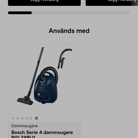
Används med
recensioner
0
Dammsugare
Bosch Serie 4 dammsugare
BGL38BU1