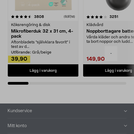
4.0av 5 stjärnor
recensioner
4.5av 5 stjärnor
recensio
3808
3251
(9,97/st)
Köksrengöring & disk
Klädvård
Mikrofiberduk 32 x 31 cm, 4-
Noppborttagare batter
pack
Vårda kläder och andra tex
ta bort noppor och ludd.
Aftonbladets "självklara favorit” i
Noppborttagaren fräs...
test av d...
Utförande:
Grå/beige
-
39,90
149,90
Lägg i varukorg
Lägg i varukorg
Sidfot
Kundservice
Mitt konto