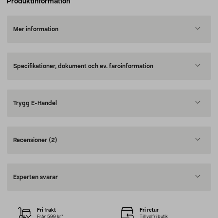
Produktinformation
Mer information
Specifikationer, dokument och ev. faroinformation
Trygg E-Handel
Recensioner
(2)
Experten svarar
Fri frakt
Fri retur
Från 599 kr*
Till valfri butik