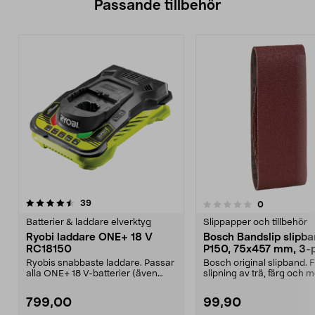
Passande tillbehör
recensioner
39
recensioner
0
0.0 av 5 stjärnor
0.0 av 5 stjärnor
Batterier & laddare elverktyg
Slippapper och tillbehör
Ryobi laddare ONE+ 18 V
Bosch Bandslip slipb
RC18150
P150, 75x457 mm, 3-
Ryobis snabbaste laddare. Passar
Bosch original slipband. 
alla ONE+ 18 V-batterier (även
slipning av trä, färg och me
äldre modeller)....
Tillverkad i Schw...
799,00
99,90