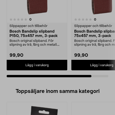
recensioner
recensioner
0
0
0.0 av 5 stjärnor
Slippapper och tillbehör
Slippapper och tillbehör
Bosch Bandslip slipband
Bosch Bandslip slipba
P150, 75x457 mm, 3-pack
75x457 mm, 3-pack
Bosch original slipband. För
Bosch original slipband. 
slipning av trä, färg och metall.
slipning av trä, färg och me
Tillverkad i Schw...
Tillverkad i Schw...
99,90
99,90
Lägg i varukorg
Lägg i varukorg
Toppsäljare inom samma kategori