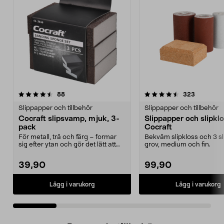
4.5 av 5 stjärnor
recensioner
4.5 av 5 stjärnor
recension
88
323
Slippapper och tillbehör
Slippapper och tillbehör
Cocraft slipsvamp, mjuk, 3-
Slippapper och slipkl
pack
Cocraft
För metall, trä och färg – formar
Bekväm slipkloss och 3 sli
sig efter ytan och gör det lätt att
grov, medium och fin.
slipa. Coc...
39,90
99,90
Lägg i varukorg
Lägg i varukorg