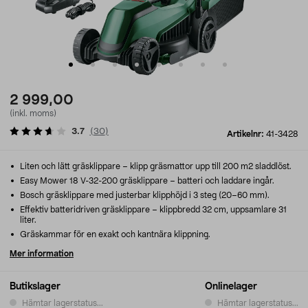
2 999,00
(inkl. moms)
3.7
(
30
)
Artikelnr:
41-3428
Liten och lätt gräsklippare – klipp gräsmattor upp till 200 m2 sladdlöst.
Easy Mower 18 V-32-200 gräsklippare – batteri och laddare ingår.
Bosch gräsklippare med justerbar klipphöjd i 3 steg (20–60 mm).
Effektiv batteridriven gräsklippare – klippbredd 32 cm, uppsamlare 31
liter.
Gräskammar för en exakt och kantnära klippning.
Mer information
Butikslager
Onlinelager
Hämtar lagerstatus...
Hämtar lagerstatus...