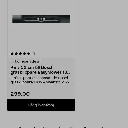
recensioner
4
Fritid reservdelar
Kniv 32 cm till Bosch
gräsklippare EasyMower 18V,
CityMower 18V, Rotak 32 LI
Gräsklipparkniv passande Bosch
gräsklippare:EasyMower 18V-32-
200CityMower 18V-32...
299,00
Lägg i varukorg