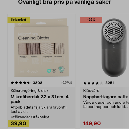
Ovanligt bra pris på vanliga saker
Kolla priset
-25%
4.0av 5 stjärnor
recensioner
4.5av 5 stjärnor
recensio
3808
3251
(9,97/st)
Köksrengöring & disk
Klädvård
Mikrofiberduk 32 x 31 cm, 4-
Noppborttagare batter
pack
Vårda kläder och andra tex
ta bort noppor och ludd.
Aftonbladets "självklara favorit” i
Noppborttagaren fräs...
test av d...
Utförande:
Grå/beige
39,90
149,90