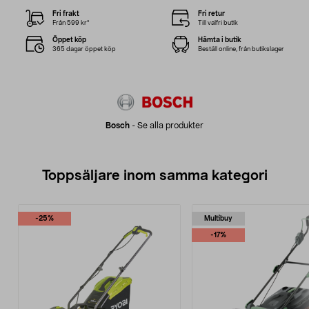
Fri frakt
Fri retur
Från 599 kr*
Till valfri butik
Öppet köp
Hämta i butik
365 dagar öppet köp
Beställ online, från butikslager
Bosch
-
Se alla produkter
Toppsäljare inom samma kategori
-25%
Multibuy
-17%