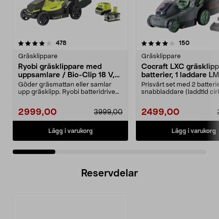
4.0 av 5 stjärnor
recensioner
4.5 av 5 stjärnor
recension
478
150
Gräsklippare
Gräsklippare
Ryobi gräsklippare med
Cocraft LXC gräsklipp
uppsamlare / Bio-Clip 18 V,
batterier, 1 laddare 
RLM18X33B50
Göder gräsmattan eller samlar
Prisvärt set med 2 batteri
upp gräsklipp. Ryobi batteridriven
snabbladdare (laddtid cir
gräsklippare fö...
minuter). Cocr...
2999,00
2499,00
3999,00
Lägg i varukorg
Lägg i varukorg
Reservdelar