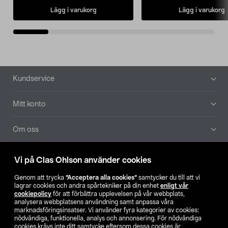
Lägg i varukorg
Lägg i varukorg
Sidfot
Kundservice
Mitt konto
Om oss
Aktuellt
Vi på Clas Ohlson använder cookies
Genom att trycka
”Acceptera alla cookies”
samtycker du till att vi
Våra bolag
lagrar cookies och andra spårtekniker på din enhet
enligt vår
cookiepolicy
för att förbättra upplevelsen på vår webbplats,
analysera webbplatsens användning samt anpassa våra
Hitta butik
marknadsföringsinsatser. Vi använder fyra kategorier av cookies:
nödvändiga, funktionella, analys och annonsering. För nödvändiga
cookies krävs inte ditt samtycke eftersom dessa cookies är