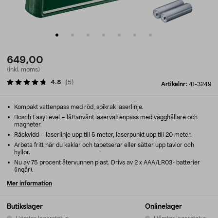
649,00
(inkl. moms)
4.8
(
5
)
Artikelnr:
41-3249
Kompakt vattenpass med röd, spikrak laserlinje.
Bosch EasyLevel – lättanvänt laservattenpass med vägghållare och
magneter.
Räckvidd – laserlinje upp till 5 meter, laserpunkt upp till 20 meter.
Arbeta fritt när du kaklar och tapetserar eller sätter upp tavlor och
hyllor.
Nu av 75 procent återvunnen plast. Drivs av 2 x AAA/LR03- batterier
(ingår).
Mer information
Butikslager
Onlinelager