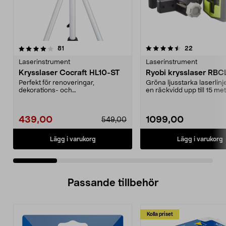
4.5 av 5 stjärnor
recensioner
4.5 av 5 stjärnor
recensione
81
22
Laserinstrument
Laserinstrument
Krysslaser Cocraft HL10-ST
Ryobi krysslaser RBC
Perfekt för renoveringar,
Gröna ljusstarka laserlin
dekorations- och
en räckvidd upp till 15 met
underhållsarbete. Underlättar när
Krysslaser Ryobi...
du ...
439,00
1099,00
549,00
Lägg i varukorg
Lägg i varukorg
Passande tillbehör
Kolla priset