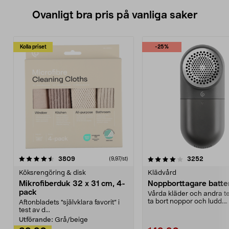
Ovanligt bra pris på vanliga saker
Kolla priset
-25%
4.0av 5 stjärnor
recensioner
4.5av 5 stjärnor
recensio
3809
3252
(9,97/st)
Köksrengöring & disk
Klädvård
Mikrofiberduk 32 x 31 cm, 4-
Noppborttagare batter
pack
Vårda kläder och andra tex
ta bort noppor och ludd.
Aftonbladets "självklara favorit” i
Noppborttagaren fräs...
test av d...
Utförande:
Grå/beige