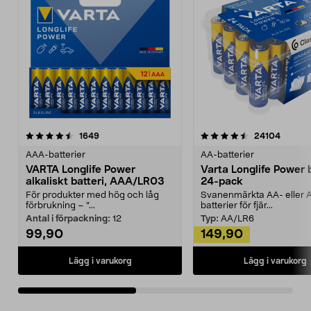
4.5av 5 stjärnor
recensioner
4.5av 5 stjärnor
recensi
1649
24104
AAA-batterier
AA-batterier
VARTA Longlife Power
Varta Longlife Power b
alkaliskt batteri, AAA/LR03
24-pack
För produkter med hög och låg
Svanenmärkta AA- eller 
förbrukning – ”...
batterier för fjär...
Antal i förpackning:
12
Typ:
AA/LR6
99,90
149,90
Lägg i varukorg
Lägg i varukorg