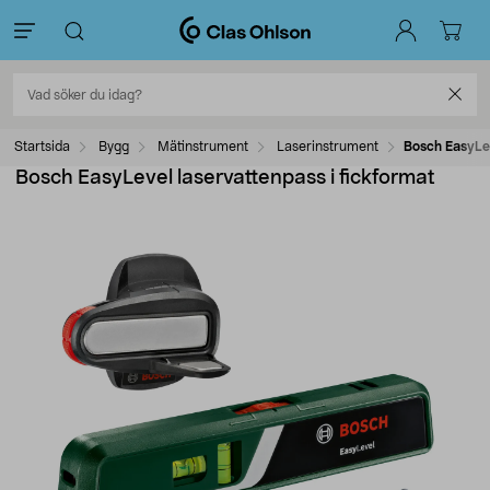
Startsida
Bygg
Mätinstrument
Laserinstrument
Bosch EasyLev
Bosch EasyLevel laservattenpass i fickformat