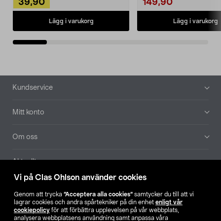
39,90
149,90
Lägg i varukorg
Lägg i varukorg
Sidfot
Kundservice
Mitt konto
Om oss
Aktuellt
Vi på Clas Ohlson använder cookies
Våra bolag
Genom att trycka
”Acceptera alla cookies”
samtycker du till att vi
lagrar cookies och andra spårtekniker på din enhet
enligt vår
Hitta butik
cookiepolicy
för att förbättra upplevelsen på vår webbplats,
analysera webbplatsens användning samt anpassa våra