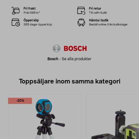
Fri frakt
Fri retur
Från 599 kr*
Till valfri butik
Öppet köp
Hämta i butik
365 dagar öppet köp
Beställ online, från butikslager
Bosch
-
Se alla produkter
Toppsäljare inom samma kategori
-20%